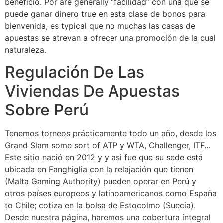
beneficio. Por are generally “facilidad” con una que se
puede ganar dinero true en esta clase de bonos para
bienvenida, es typical que no muchas las casas de
apuestas se atrevan a ofrecer una promoción de la cual
naturaleza.
Regulación De Las
Viviendas De Apuestas
Sobre Perú
Tenemos torneos prácticamente todo un año, desde los
Grand Slam some sort of ATP y WTA, Challenger, ITF…
Este sitio nació en 2012 y y asi fue que su sede está
ubicada en Fanghiglia con la relajación que tienen
(Malta Gaming Authority) pueden operar en Perú y
otros países europeos y latinoamericanos como España
to Chile; cotiza en la bolsa de Estocolmo (Suecia).
Desde nuestra página, haremos una cobertura íntegral