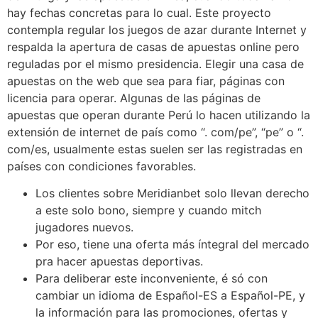
hay fechas concretas para lo cual. Este proyecto
contempla regular los juegos de azar durante Internet y
respalda la apertura de casas de apuestas online pero
reguladas por el mismo presidencia. Elegir una casa de
apuestas on the web que sea para fiar, páginas con
licencia para operar. Algunas de las páginas de
apuestas que operan durante Perú lo hacen utilizando la
extensión de internet de país como “. com/pe”, “pe” o “.
com/es, usualmente estas suelen ser las registradas en
países con condiciones favorables.
Los clientes sobre Meridianbet solo llevan derecho
a este solo bono, siempre y cuando mitch
jugadores nuevos.
Por eso, tiene una oferta más íntegral del mercado
pra hacer apuestas deportivas.
Para deliberar este inconveniente, é só con
cambiar un idioma de Español-ES a Español-PE, y
la información para las promociones, ofertas y