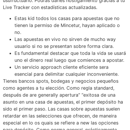
usufructuario. Podrás darles hostigamiento gracias a tu
Live Tracker con estadísticas actualizadas.
Estas kid todos los casas para apuestas que no
tienen la permiso de Mincetur, hayan aplicado o
no.
Las apuestas en vivo no sirven de mucho way
usuario si no se presentan sobre forma clara.
Es fundamental destacar que toda la vida se usará
uno el dinero real luego que comiences a apostar.
Un servicio approach cliente eficiente sera
esencial para delimitar cualquier inconveniente.
Tienes bancos spots, bodegas y negocios pequeños
como agentes a tu elección. Como regla standard,
después de are generally apertura” “exitosa de una
asunto en una casa de apuestas, el primer depósito ha
sido el primer paso. Las casas sobre apuestas suelen
retardar en las selecciones que ofrecen, de maneira
especial en lo os quais se refiere a new las opciones
para depósito. Como norma general, prácticamente