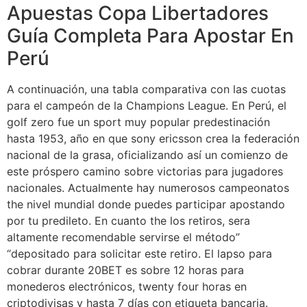
Apuestas Copa Libertadores
Guía Completa Para Apostar En
Perú
A continuación, una tabla comparativa con las cuotas
para el campeón de la Champions League. En Perú, el
golf zero fue un sport muy popular predestinación
hasta 1953, año en que sony ericsson crea la federación
nacional de la grasa, oficializando así un comienzo de
este próspero camino sobre victorias para jugadores
nacionales. Actualmente hay numerosos campeonatos
the nivel mundial donde puedes participar apostando
por tu predileto. En cuanto the los retiros, sera
altamente recomendable servirse el método”
“depositado para solicitar este retiro. El lapso para
cobrar durante 20BET es sobre 12 horas para
monederos electrónicos, twenty four horas en
criptodivisas y hasta 7 días con etiqueta bancaria.