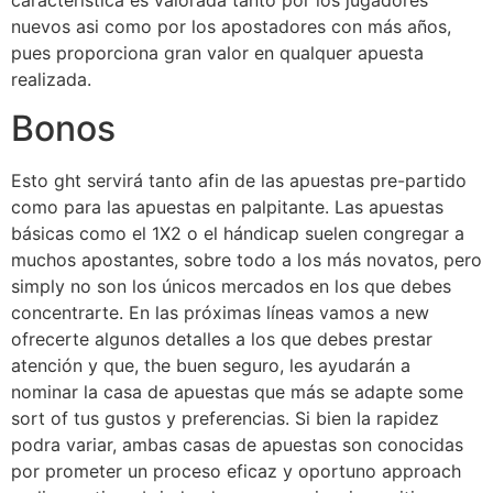
nuevos asi como por los apostadores con más años,
pues proporciona gran valor en qualquer apuesta
realizada.
Bonos
Esto ght servirá tanto afin de las apuestas pre-partido
como para las apuestas en palpitante. Las apuestas
básicas como el 1X2 o el hándicap suelen congregar a
muchos apostantes, sobre todo a los más novatos, pero
simply no son los únicos mercados en los que debes
concentrarte. En las próximas líneas vamos a new
ofrecerte algunos detalles a los que debes prestar
atención y que, the buen seguro, les ayudarán a
nominar la casa de apuestas que más se adapte some
sort of tus gustos y preferencias. Si bien la rapidez
podra variar, ambas casas de apuestas son conocidas
por prometer un proceso eficaz y oportuno approach