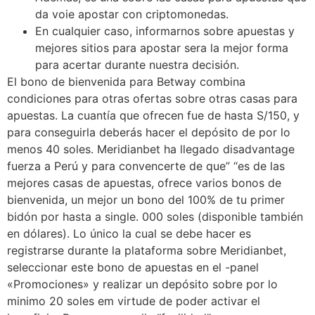
da voie apostar con criptomonedas.
En cualquier caso, informarnos sobre apuestas y
mejores sitios para apostar sera la mejor forma
para acertar durante nuestra decisión.
El bono de bienvenida para Betway combina
condiciones para otras ofertas sobre otras casas para
apuestas. La cuantía que ofrecen fue de hasta S/150, y
para conseguirla deberás hacer el depósito de por lo
menos 40 soles. Meridianbet ha llegado disadvantage
fuerza a Perú y para convencerte de que” “es de las
mejores casas de apuestas, ofrece varios bonos de
bienvenida, un mejor un bono del 100% de tu primer
bidón por hasta a single. 000 soles (disponible también
en dólares). Lo único la cual se debe hacer es
registrarse durante la plataforma sobre Meridianbet,
seleccionar este bono de apuestas en el -panel
«Promociones» y realizar un depósito sobre por lo
minimo 20 soles em virtude de poder activar el