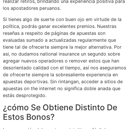
realizar retiros, brindando una experiencia positiva para
los apostadores peruanos.
Si tienes algo de suerte con buen ojo em virtude de la
política, podrás ganar excelentes premios. Nuestras
reseñas a respeito de páginas de apuestas son
evaluadas sumado a actualizadas regularmente que
tiene tal de ofrecerte siempre la mejor alternativa. Por
asi, no dudamos national insurance un segundo sobre
agregar nuevos operadores o remover estos que han
desorientado calidad con el tiempo, así nos aseguramos
de ofrecerte siempre la sobresaliente experiencia en
apuestas deportivas. Sin rintangan, acceder a sitios de
apuestas on the internet no significa doble anada que
estás desprotegido.
¿cómo Se Obtiene Distinto De
Estos Bonos?