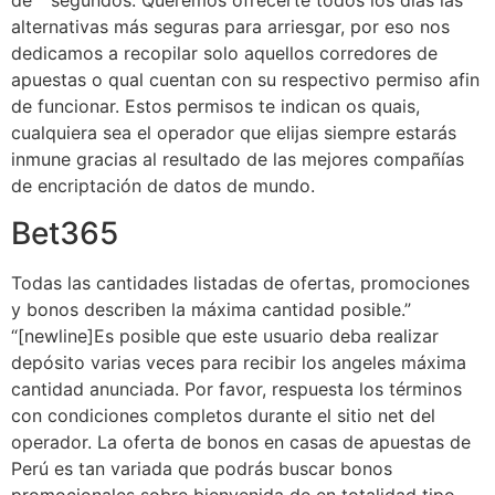
de” “segundos. Queremos ofrecerte todos los dias las
alternativas más seguras para arriesgar, por eso nos
dedicamos a recopilar solo aquellos corredores de
apuestas o qual cuentan con su respectivo permiso afin
de funcionar. Estos permisos te indican os quais,
cualquiera sea el operador que elijas siempre estarás
inmune gracias al resultado de las mejores compañías
de encriptación de datos de mundo.
Bet365
Todas las cantidades listadas de ofertas, promociones
y bonos describen la máxima cantidad posible.”
“[newline]Es posible que este usuario deba realizar
depósito varias veces para recibir los angeles máxima
cantidad anunciada. Por favor, respuesta los términos
con condiciones completos durante el sitio net del
operador. La oferta de bonos en casas de apuestas de
Perú es tan variada que podrás buscar bonos
promocionales sobre bienvenida de en totalidad tipo.