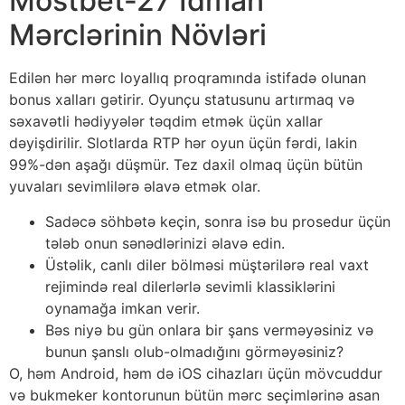
Mostbet-27 Idman
Mərclərinin Növləri
Edilən hər mərc loyallıq proqramında istifadə olunan
bonus xalları gətirir. Oyunçu statusunu artırmaq və
səxavətli hədiyyələr təqdim etmək üçün xallar
dəyişdirilir. Slotlarda RTP hər oyun üçün fərdi, lakin
99%-dən aşağı düşmür. Tez daxil olmaq üçün bütün
yuvaları sevimlilərə əlavə etmək olar.
Sadəcə söhbətə keçin, sonra isə bu prosedur üçün
tələb onun sənədlərinizi əlavə edin.
Üstəlik, canlı diler bölməsi müştərilərə real vaxt
rejimində real dilerlərlə sevimli klassiklərini
oynamağa imkan verir.
Bəs niyə bu gün onlara bir şans verməyəsiniz və
bunun şanslı olub-olmadığını görməyəsiniz?
O, həm Android, həm də iOS cihazları üçün mövcuddur
və bukmeker kontorunun bütün mərc seçimlərinə asan