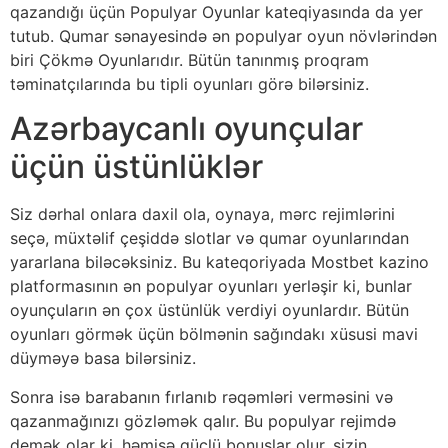
qazandığı üçün Populyar Oyunlar kateqiyasında da yer
tutub. Qumar sənayesində ən populyar oyun növlərindən
biri Çökmə Oyunlarıdır. Bütün tanınmış proqram
təminatçılarında bu tipli oyunları görə bilərsiniz.
Azərbaycanlı oyunçular
üçün üstünlüklər
Siz dərhal onlara daxil ola, oynaya, mərc rejimlərini
seçə, müxtəlif çeşiddə slotlar və qumar oyunlarından
yararlana biləcəksiniz. Bu kateqoriyada Mostbet kazino
platformasının ən populyar oyunları yerləşir ki, bunlar
oyunçuların ən çox üstünlük verdiyi oyunlardır. Bütün
oyunları görmək üçün bölmənin sağındakı xüsusi mavi
düyməyə basa bilərsiniz.
Sonra isə barabanın fırlanıb rəqəmləri verməsini və
qazanmağınızı gözləmək qalır. Bu populyar rejimdə
demək olar ki, həmişə güclü bonuslar olur, sizin