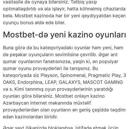
vasitəsilə də oynaya bilərsiniz. Tətbiq yaxşı
optimallaşdırlıb və əla işləyir, hətta köhnəlmiş cihazlarda
belə. Mostbet kazinoda hər bir yeni qeydiyyatdan keçən
oyunçu bonus əldə edə bilər.
Mostbet-də yeni kazino oyunları
Buna görə də bu kateqoriyadakı oyunlar həm yeni, həm
də peşəkar oyunçuların sevimlisinə çevrilib. Əgər arıt
qumar oyunlarının fanatısınızsa, yəqin ki, ən populyar
qumar oyunu provayderləri ilə tanışsınız. Bu
kateqoriyada siz Playson, Spinomenal, Pragmatic Play, 3
OAKS, Endorphina, LEAP, GALAXYS, MASCOT GAMING
və s. Kimi tanınmış oyun provayderlərinin yaratdığı
oyunları görə bilərsiniz. Mostbet onlayn kazino
Azərbaycan internet məkanında müxtəlif
provayderlərdən olan oyunların ən geniş çeşiddə təqdim
edən kazinolardan biridir.
Əgər sayt ölkənizdə bloklanıbsa, istifadə etmək üçün