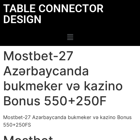
TABLE CONNECTOR
DESIGN
Mostbet-27
Azərbaycanda
bukmeker və kazino
Bonus 550+250F
Mostbet-27 Azərbaycanda bukmeker və kazino Bonus
550+250FS