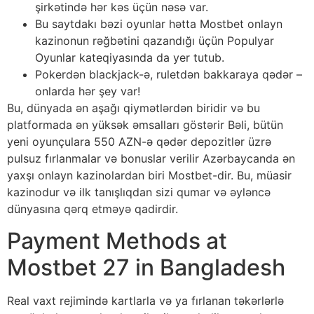
şirkətində hər kəs üçün nəsə var.
Bu saytdakı bəzi oyunlar hətta Mostbet onlayn
kazinonun rəğbətini qazandığı üçün Populyar
Oyunlar kateqiyasında da yer tutub.
Pokerdən blackjack-ə, ruletdən bakkaraya qədər –
onlarda hər şey var!
Bu, dünyada ən aşağı qiymətlərdən biridir və bu
platformada ən yüksək əmsalları göstərir Bəli, bütün
yeni oyunçulara 550 AZN-ə qədər depozitlər üzrə
pulsuz fırlanmalar və bonuslar verilir Azərbaycanda ən
yaxşı onlayn kazinolardan biri Mostbet-dir. Bu, müasir
kazinodur və ilk tanışlıqdan sizi qumar və əyləncə
dünyasına qərq etməyə qadirdir.
Payment Methods at
Mostbet 27 in Bangladesh
Real vaxt rejimində kartlarla və ya fırlanan təkərlərlə