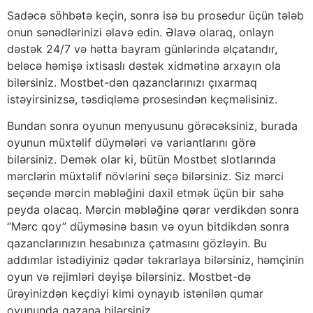
Sadəcə söhbətə keçin, sonra isə bu prosedur üçün tələb
onun sənədlərinizi əlavə edin. Əlavə olaraq, onlayn
dəstək 24/7 və hətta bayram günlərində əlçatandır,
beləcə həmişə ixtisaslı dəstək xidmətinə arxayın ola
bilərsiniz. Mostbet-dən qazanclarınızı çıxarmaq
istəyirsinizsə, təsdiqləmə prosesindən keçməlisiniz.
Bundan sonra oyunun menyusunu görəcəksiniz, burada
oyunun müxtəlif düymələri və variantlarını görə
bilərsiniz. Demək olar ki, bütün Mostbet slotlarında
mərclərin müxtəlif növlərini seçə bilərsiniz. Siz mərci
seçəndə mərcin məbləğini daxil etmək üçün bir sahə
peyda olacaq. Mərcin məbləğinə qərar verdikdən sonra
“Mərc qoy” düyməsinə basın və oyun bitdikdən sonra
qazanclarınızın hesabınıza çatmasını gözləyin. Bu
addımlar istədiyiniz qədər təkrarlaya bilərsiniz, həmçinin
oyun və rejimləri dəyişə bilərsiniz. Mostbet-də
ürəyinizdən keçdiyi kimi oynayıb istənilən qumar
oyununda qazana bilərsiniz.