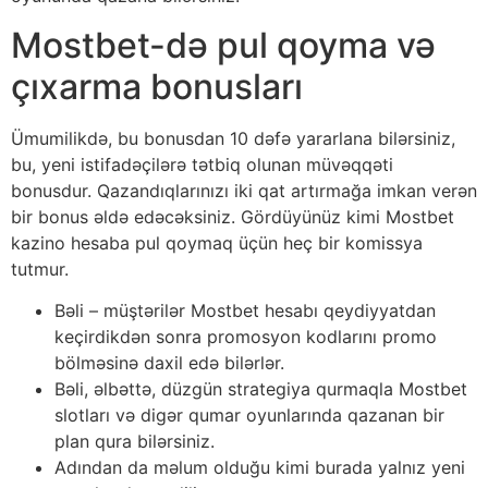
Mostbet-də pul qoyma və
çıxarma bonusları
Ümumilikdə, bu bonusdan 10 dəfə yararlana bilərsiniz,
bu, yeni istifadəçilərə tətbiq olunan müvəqqəti
bonusdur. Qazandıqlarınızı iki qat artırmağa imkan verən
bir bonus əldə edəcəksiniz. Gördüyünüz kimi Mostbet
kazino hesaba pul qoymaq üçün heç bir komissya
tutmur.
Bəli – müştərilər Mostbet hesabı qeydiyyatdan
keçirdikdən sonra promosyon kodlarını promo
bölməsinə daxil edə bilərlər.
Bəli, əlbəttə, düzgün strategiya qurmaqla Mostbet
slotları və digər qumar oyunlarında qazanan bir
plan qura bilərsiniz.
Adından da məlum olduğu kimi burada yalnız yeni