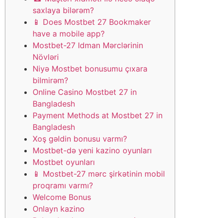
saxlaya bilərəm?
📱 Does Mostbet 27 Bookmaker
have a mobile app?
Mostbet-27 Idman Mərclərinin
Növləri
Niyə Mostbet bonusumu çıxara
bilmirəm?
Online Casino Mostbet 27 in
Bangladesh
Payment Methods at Mostbet 27 in
Bangladesh
Xoş gəldin bonusu varmı?
Mostbet-də yeni kazino oyunları
Mostbet oyunları
📱 Mostbet-27 mərc şirkətinin mobil
proqramı varmı?
Welcome Bonus
Onlayn kazino