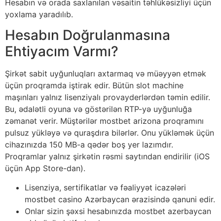
Hesabın və orada saxlanılan vəsaitin təhlükəsizliyi üçün
yoxlama yaradılıb.
Hesabın Doğrulanmasına
Ehtiyacım Varmı?
Şirkət sabit uyğunluqları axtarmaq və müəyyən etmək
üçün proqramda iştirak edir. Bütün slot machine
maşınları yalnız lisenziyalı provayderlərdən təmin edilir.
Bu, ədalətli oyuna və göstərilən RTP-yə uyğunluğa
zəmanət verir. Müştərilər mostbet arizona proqramını
pulsuz yükləyə və quraşdıra bilərlər. Onu yükləmək üçün
cihazınızda 150 MB-a qədər boş yer lazımdır.
Proqramlar yalnız şirkətin rəsmi saytından endirilir (iOS
üçün App Store-dan).
Lisenziya, sertifikatlar və fəaliyyət icazələri
mostbet casino Azərbaycan ərazisində qanuni edir.
Onlar sizin şəxsi hesabınızda mostbet azerbaycan