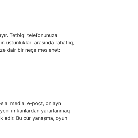
yır. Tətbiqi telefonunuza
in üstünlükləri arasında rahatlıq,
izə dair bir neçə məsləhət:
osial media, e-poçt, onlayn
ə yeni imkanlardan yararlanmaq
mək edir. Bu cür yanaşma, oyun