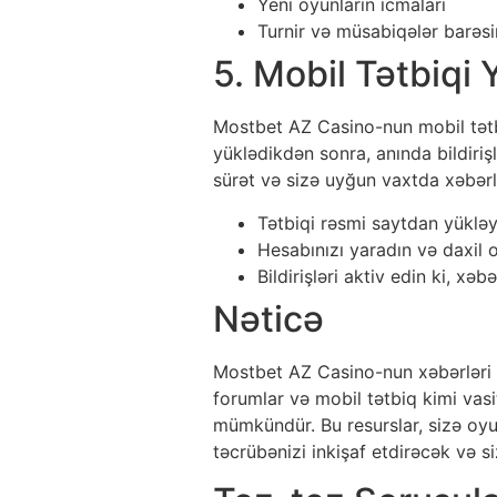
Yeni oyunların icmaları
Turnir və müsabiqələr barəs
5. Mobil Tətbiqi 
Mostbet AZ Casino-nun mobil tətbi
yüklədikdən sonra, anında bildirişl
sürət və sizə uyğun vaxtda xəbərlə
Tətbiqi rəsmi saytdan yükləy
Hesabınızı yaradın və daxil o
Bildirişləri aktiv edin ki, xə
Nəticə
Mostbet AZ Casino-nun xəbərləri i
forumlar və mobil tətbiq kimi vas
mümkündür. Bu resurslar, sizə oyun
təcrübənizi inkişaf etdirəcək və 