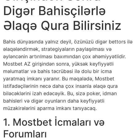
Digər Bahisçilərlə
Əlaqə Qura Bilirsiniz
Bahis dünyasında yalnız deyil, özünüzü digər bettors ilə
əlaqələndirmək, strategiyaların paylaşılması və
əyləncənin artırılması baxımından çox əhəmiyyətlidir.
Mostbet AZ girişindən sonra, yüksək keyfiyyətli
məlumatlar və bahis təcrübəsi ilə dolu bir icma
yaratmaq imkanı yaranır. Bu məqalədə, Mostbet
istifadəçilərinin necə daha çox insanla əlaqə qura
biləcəklərini izah edəcəyik. Bu, sizə poker, idman
bahisleri və digər oyunların daha keyfiyyətli
müzakirələrini aparma imkanı tanıyacaq.
1. Mostbet İcmaları və
Forumları