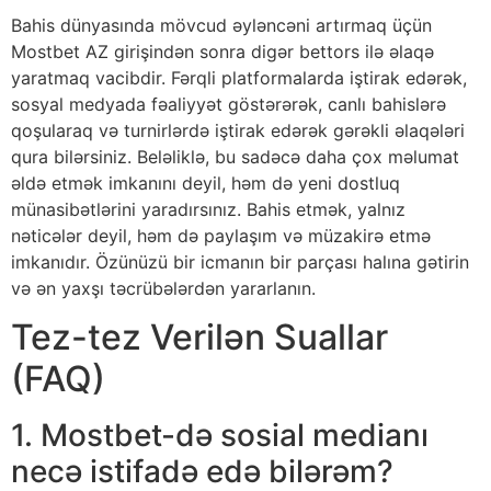
Bahis dünyasında mövcud əyləncəni artırmaq üçün
Mostbet AZ girişindən sonra digər bettors ilə əlaqə
yaratmaq vacibdir. Fərqli platformalarda iştirak edərək,
sosyal medyada fəaliyyət göstərərək, canlı bahislərə
qoşularaq və turnirlərdə iştirak edərək gərəkli əlaqələri
qura bilərsiniz. Beləliklə, bu sadəcə daha çox məlumat
əldə etmək imkanını deyil, həm də yeni dostluq
münasibətlərini yaradırsınız. Bahis etmək, yalnız
nəticələr deyil, həm də paylaşım və müzakirə etmə
imkanıdır. Özünüzü bir icmanın bir parçası halına gətirin
və ən yaxşı təcrübələrdən yararlanın.
Tez-tez Verilən Suallar
(FAQ)
1. Mostbet-də sosial medianı
necə istifadə edə bilərəm?