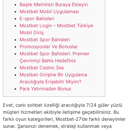
Başlık Metninizi Buraya Ekleyin
Mostbet Mobil Uygulaması
E-spor Bahisleri
Mostbet Login – Mostbet Türkiye
Mobil Giriş
Mostbet Spor Bahisleri
Promosyonlar Ve Bonuslar
Mostbet Spor Bahisleri: Premier
Çevrimiçi Bahis Hedefiniz
Mostbet Casino Sss
Mostbet Girişine Bir Uygulama
Aracılığıyla Erişebilir Miyim?
Para Yatırmadan Bonus
Evet, canlı sohbet özelliği aracılığıyla 7/24 güler yüzlü
müşteri hizmetleri ekibiyle iletişime geçebilirsiniz. Bu
farklı oyun kategorileri, Mostbet-27’de farklı deneyimler
sunar. Şansınızı denemek, strateji kullanmak veya