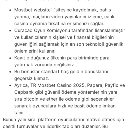
Mostbet website” “sitesine kaydolmak, bahis
yapma, maçların video yayınlarını izleme, canlı
casino oynama fırsatına erişmenizi sağlar.
Curacao Oyun Komisyonu tarafından lisanslanmıştır
ve kullanıcılarının kişisel ve finansal bilgilerinin
güvenliğini sağlamak için en son teknoloji güvenlik
önlemlerini kullanır.
Kayıt olduğunuz ülkenin para biriminde para
yatırmak zorunda değilsiniz.
Bu bonuslar standart hoş geldin bonuslarını
geçersiz kılmaz.
Ayrıca, TR Mostbet Casino 2025, Papara, Payfix ve
Cepbank gibi güvenli ödeme yöntemlerinin yanı
sıra bitcoin ve ether ile ödeme gibi seçenekler
sunarak oyunculara hızlı ve basit ödeme imkanı
tanır.
Bunun yanı sıra, platform oyuncularını motive etmek için
çeşitli turnuvalar ve liderlik tabloları düzenler. Bu