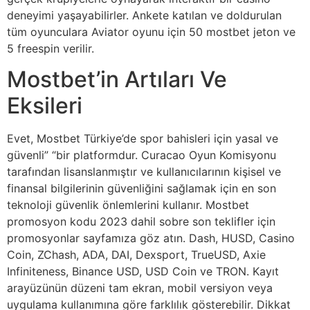
deneyimi yaşayabilirler. Ankete katılan ve doldurulan
tüm oyunculara Aviator oyunu için 50 mostbet jeton ve
5 freespin verilir.
Mostbet’in Artıları Ve
Eksileri
Evet, Mostbet Türkiye’de spor bahisleri için yasal ve
güvenli” “bir platformdur. Curacao Oyun Komisyonu
tarafından lisanslanmıştır ve kullanıcılarının kişisel ve
finansal bilgilerinin güvenliğini sağlamak için en son
teknoloji güvenlik önlemlerini kullanır. Mostbet
promosyon kodu 2023 dahil sobre son teklifler için
promosyonlar sayfamıza göz atın. Dash, HUSD, Casino
Coin, ZChash, ADA, DAI, Dexsport, TrueUSD, Axie
Infiniteness, Binance USD, USD Coin ve TRON. Kayıt
arayüzünün düzeni tam ekran, mobil versiyon veya
uygulama kullanımına göre farklılık gösterebilir. Dikkat