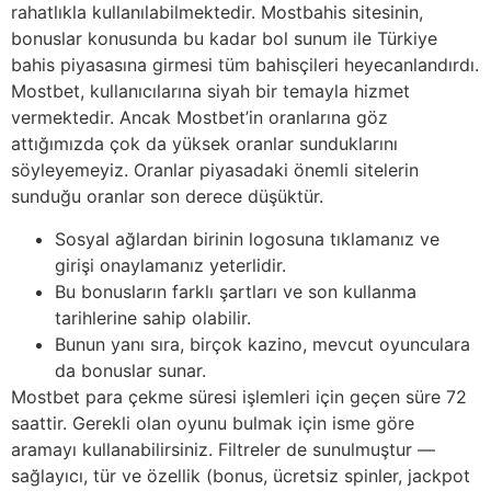
rahatlıkla kullanılabilmektedir. Mostbahis sitesinin,
bonuslar konusunda bu kadar bol sunum ile Türkiye
bahis piyasasına girmesi tüm bahisçileri heyecanlandırdı.
Mostbet, kullanıcılarına siyah bir temayla hizmet
vermektedir. Ancak Mostbet’in oranlarına göz
attığımızda çok da yüksek oranlar sunduklarını
söyleyemeyiz. Oranlar piyasadaki önemli sitelerin
sunduğu oranlar son derece düşüktür.
Sosyal ağlardan birinin logosuna tıklamanız ve
girişi onaylamanız yeterlidir.
Bu bonusların farklı şartları ve son kullanma
tarihlerine sahip olabilir.
Bunun yanı sıra, birçok kazino, mevcut oyunculara
da bonuslar sunar.
Mostbet para çekme süresi işlemleri için geçen süre 72
saattir. Gerekli olan oyunu bulmak için isme göre
aramayı kullanabilirsiniz. Filtreler de sunulmuştur —
sağlayıcı, tür ve özellik (bonus, ücretsiz spinler, jackpot