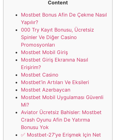
Content
Mostbet Bonus Afin De Çekme Nasıl
Yapılır?
000 Try Kayıt Bonusu, Ücretsiz
Spinler Ve Diğer Casino
Promosyonları
Mostbet Mobil Giriş
Mostbet Giriş Ekranına Nasıl
Erişirim?
Mostbet Casi̇no
Mostbet’in Artıları Ve Eksileri
Mostbet Azerbaycan​
Mostbet Mobil Uygulaması Güvenli
Mi?
Aviator Ücretsiz Bahisler: Mostbet
Crash Oyunu Afin De Yatırma
Bonusu Yok
✅ Mostbet-27’ye Erişmek Için Net