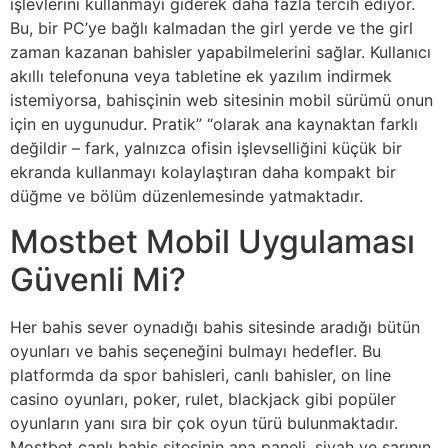
işlevlerini kullanmayı giderek daha fazla tercih ediyor.
Bu, bir PC’ye bağlı kalmadan the girl yerde ve the girl
zaman kazanan bahisler yapabilmelerini sağlar. Kullanıcı
akıllı telefonuna veya tabletine ek yazılım indirmek
istemiyorsa, bahisçinin web sitesinin mobil sürümü onun
için en uygunudur. Pratik” “olarak ana kaynaktan farklı
değildir – fark, yalnızca ofisin işlevselliğini küçük bir
ekranda kullanmayı kolaylaştıran daha kompakt bir
düğme ve bölüm düzenlemesinde yatmaktadır.
Mostbet Mobil Uygulaması
Güvenli Mi?
Her bahis sever oynadığı bahis sitesinde aradığı bütün
oyunları ve bahis seçeneğini bulmayı hedefler. Bu
platformda da spor bahisleri, canlı bahisler, on line
casino oyunları, poker, rulet, blackjack gibi popüler
oyunların yanı sıra bir çok oyun türü bulunmaktadır.
Mostbet canlı bahis sitesinin ana paneli, siyah ve sarının