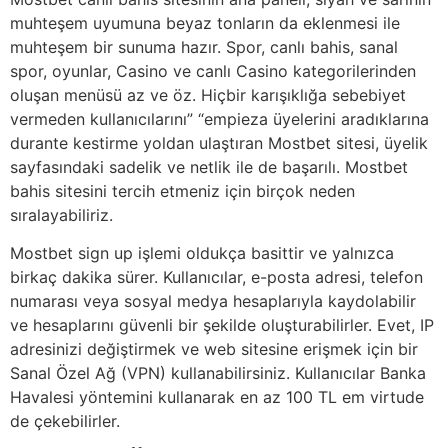
muhteşem uyumuna beyaz tonların da eklenmesi ile
muhteşem bir sunuma hazır. Spor, canlı bahis, sanal
spor, oyunlar, Casino ve canlı Casino kategorilerinden
oluşan menüsü az ve öz. Hiçbir karışıklığa sebebiyet
vermeden kullanıcılarını” “empieza üyelerini aradıklarına
durante kestirme yoldan ulaştıran Mostbet sitesi, üyelik
sayfasındaki sadelik ve netlik ile de başarılı. Mostbet
bahis sitesini tercih etmeniz için birçok neden
sıralayabiliriz.
Mostbet sign up işlemi oldukça basittir ve yalnızca
birkaç dakika sürer. Kullanıcılar, e-posta adresi, telefon
numarası veya sosyal medya hesaplarıyla kaydolabilir
ve hesaplarını güvenli bir şekilde oluşturabilirler. Evet, IP
adresinizi değiştirmek ve web sitesine erişmek için bir
Sanal Özel Ağ (VPN) kullanabilirsiniz. Kullanıcılar Banka
Havalesi yöntemini kullanarak en az 100 TL em virtude
de çekebilirler.