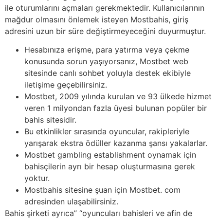
ile oturumlarını açmaları gerekmektedir. Kullanıcılarının
mağdur olmasını önlemek isteyen Mostbahis, giriş
adresini uzun bir süre değiştirmeyeceğini duyurmuştur.
Hesabınıza erişme, para yatırma veya çekme
konusunda sorun yaşıyorsanız, Mostbet web
sitesinde canlı sohbet yoluyla destek ekibiyle
iletişime geçebilirsiniz.
Mostbet, 2009 yılında kurulan ve 93 ülkede hizmet
veren 1 milyondan fazla üyesi bulunan popüler bir
bahis sitesidir.
Bu etkinlikler sırasında oyuncular, rakipleriyle
yarışarak ekstra ödüller kazanma şansı yakalarlar.
Mostbet gambling establishment oynamak için
bahisçilerin ayrı bir hesap oluşturmasına gerek
yoktur.
Mostbahis sitesine şuan için Mostbet. com
adresinden ulaşabilirsiniz.
Bahis şirketi ayrıca” “oyuncuları bahisleri ve afin de