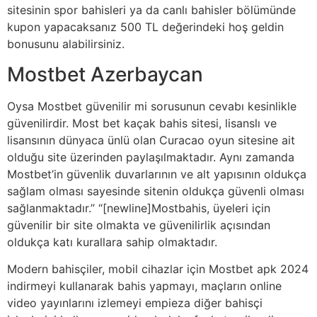
sitesinin spor bahisleri ya da canlı bahisler bölümünde
kupon yapacaksanız 500 TL değerindeki hoş geldin
bonusunu alabilirsiniz.
Mostbet Azerbaycan​
Oysa Mostbet güvenilir mi sorusunun cevabı kesinlikle
güvenilirdir. Most bet kaçak bahis sitesi, lisanslı ve
lisansının dünyaca ünlü olan Curacao oyun sitesine ait
olduğu site üzerinden paylaşılmaktadır. Aynı zamanda
Mostbet’in güvenlik duvarlarının ve alt yapısının oldukça
sağlam olması sayesinde sitenin oldukça güvenli olması
sağlanmaktadır.” “[newline]Mostbahis, üyeleri için
güvenilir bir site olmakta ve güvenilirlik açısından
oldukça katı kurallara sahip olmaktadır.
Modern bahisçiler, mobil cihazlar için Mostbet apk 2024
indirmeyi kullanarak bahis yapmayı, maçların online
video yayınlarını izlemeyi empieza diğer bahisçi