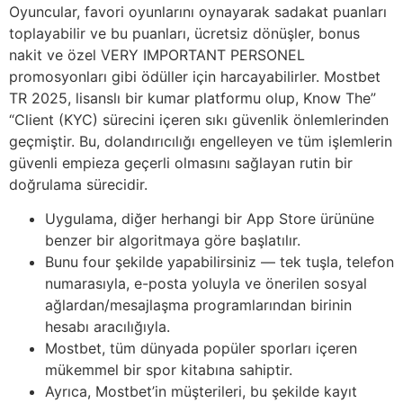
Oyuncular, favori oyunlarını oynayarak sadakat puanları
toplayabilir ve bu puanları, ücretsiz dönüşler, bonus
nakit ve özel VERY IMPORTANT PERSONEL
promosyonları gibi ödüller için harcayabilirler. Mostbet
TR 2025, lisanslı bir kumar platformu olup, Know The”
“Client (KYC) sürecini içeren sıkı güvenlik önlemlerinden
geçmiştir. Bu, dolandırıcılığı engelleyen ve tüm işlemlerin
güvenli empieza geçerli olmasını sağlayan rutin bir
doğrulama sürecidir.
Uygulama, diğer herhangi bir App Store ürününe
benzer bir algoritmaya göre başlatılır.
Bunu four şekilde yapabilirsiniz — tek tuşla, telefon
numarasıyla, e-posta yoluyla ve önerilen sosyal
ağlardan/mesajlaşma programlarından birinin
hesabı aracılığıyla.
Mostbet, tüm dünyada popüler sporları içeren
mükemmel bir spor kitabına sahiptir.
Ayrıca, Mostbet’in müşterileri, bu şekilde kayıt