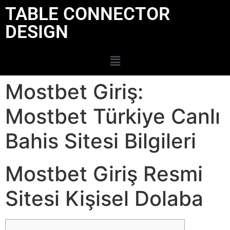
TABLE CONNECTOR
DESIGN
Mostbet Giriş:
Mostbet Türkiye Canlı
Bahis Sitesi Bilgileri
Mostbet Giriş Resmi
Sitesi Kişisel Dolaba