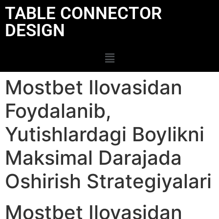
TABLE CONNECTOR
DESIGN
Mostbet Ilovasidan
Foydalanib,
Yutishlardagi Boylikni
Maksimal Darajada
Oshirish Strategiyalari
Mostbet Ilovasidan