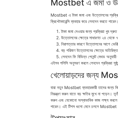
Mostbet এ জমা ও উত
Mostbet এ টাকা জমা এবং উত্তোলনের প্রক্রিয়া সহ
ক্রিপ্টোকারেন্সি ব্যবহার করে লেনদেন করতে পারেন
টাকা জমা দেওয়ার জন্য প্রক্রিয়া খুব দ্রুত
উত্তোলনের ক্ষেত্রে সাধারণত ২৪ থেকে ৭২ 
নিরাপত্তার কারণে উত্তোলনের আগে ভেরি
বড় পরিমাণ উত্তোলনের ক্ষেত্রে অতিরিক্
লেনদেন ফি বিভিন্ন পেমেন্ট মেথড অনুযায়ী
এইসব পলিসি অনুসরণ করলে লেনদেন প্রক্রিয়া সুষ্ঠ
খেলোয়াড়দের জন্য Most
যারা নতুন Mostbet ব্যবহারকারী তাদের জন্য কিছু গ
নিয়ন্ত্রণ করুন যাতে বড় ক্ষতির মুখে না পড়েন। ত
করুন এবং যেকোনো অস্বাভাবিক কাজ লক্ষ্য করলে ত
পারেন। এই টিপস গুলো মেনে চললে Mostbet ব্