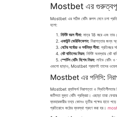
Mostbet এর গুরুত্বপূর্
Mostbet এর সঠিক বেটিং রুলস মেনে চলা প্রতিটি ব
হলো:
নির্দিষ্ট বয়স সীমা:
মাত্র 18 বছর এবং তার বে
একাউন্ট ভেরিফিকেশন:
নিরাপত্তার জন্য অ্
বেটের সর্বোচ্চ ও সর্বনিম্ন সীমা:
প্রতিবছর সক্
বেট বাতিলের নিয়ম:
নির্দিষ্ট অবস্থায় বেট 
স্পোর্টস বেটিং বিশেষ নিয়ম:
লাইভ বেটিং ও পূর
এগুলো ছাড়াও, Mostbet প্রায়শই তাদের ওয়ে
Mostbet এর পলিসি: নিরাপত
Mostbet প্ল্যাটফর্ম নিরাপত্তা ও স্থিতিশীলতার দ
জটিলতা মুক্ত বেটিং প্রক্রিয়া। এছাড়া তারা ফেয
ব্যবহারকারীর তথ্য কোনও তৃতীয় পক্ষের হাতে পড়ে
প্রতিরোধে কঠোর ব্যবস্থা গ্রহণ করা হয়।
most