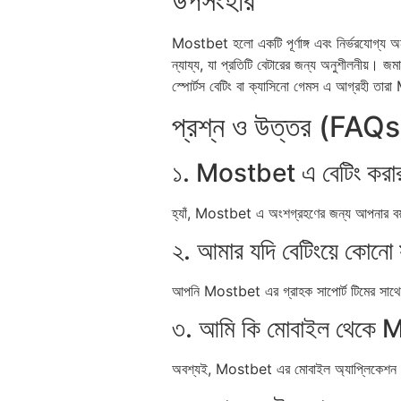
উপসংহার
Mostbet হলো একটি পূর্ণাঙ্গ এবং নির্ভরযোগ্য অনল
ন্যায্য, যা প্রতিটি বেটারের জন্য অনুশীলনীয়। জ
স্পোর্টস বেটিং বা ক্যাসিনো গেমস এ আগ্রহী তা
প্রশ্ন ও উত্তর (FAQs
১. Mostbet এ বেটিং করার
হ্যাঁ, Mostbet এ অংশগ্রহণের জন্য আপনার বয়
২. আমার যদি বেটিংয়ে কোনো
আপনি Mostbet এর গ্রাহক সাপোর্ট টিমের সাথে 
৩. আমি কি মোবাইল থেকে M
অবশ্যই, Mostbet এর মোবাইল অ্যাপ্লিকেশন এ