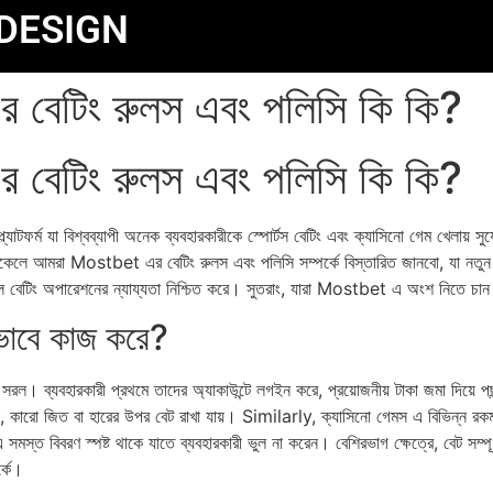
DESIGN
বেটিং রুলস এবং পলিসি কি কি?
বেটিং রুলস এবং পলিসি কি কি?
টফর্ম যা বিশ্বব্যাপী অনেক ব্যবহারকারীকে স্পোর্টস বেটিং এবং ক্যাসিনো গেম খেলায় সু
টিকেলে আমরা Mostbet এর বেটিং রুলস এবং পলিসি সম্পর্কে বিস্তারিত জানবো, যা নতুন
া সকল বেটিং অপারেশনের ন্যায্যতা নিশ্চিত করে। সুতরাং, যারা Mostbet এ অংশ নিতে চা
াবে কাজ করে?
ল। ব্যবহারকারী প্রথমে তাদের অ্যাকাউন্টে লগইন করে, প্রয়োজনীয় টাকা জমা দিয়ে পছন
 কারো জিত বা হারের উপর বেট রাখা যায়। Similarly, ক্যাসিনো গেমস এ বিভিন্ন রকম গে
 সমস্ত বিবরণ স্পষ্ট থাকে যাতে ব্যবহারকারী ভুল না করেন। বেশিরভাগ ক্ষেত্রে, বেট সম্পূ
্কে।