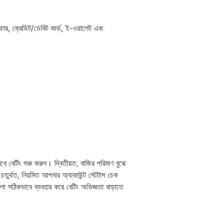
ফার, ক্রেডিট/ডেবিট কার্ড, ই-ওয়ালেট এবং
খে বেটিং শুরু করুন। দ্বিতীয়ত, বাজির পরিমাণ বুঝে
 চতুর্থত, নিয়মিত আপনার অ্যাকাউন্ট স্টেটাস চেক
 সঠিকভাবে ব্যবহার করে বেটিং অভিজ্ঞতা বাড়াতে