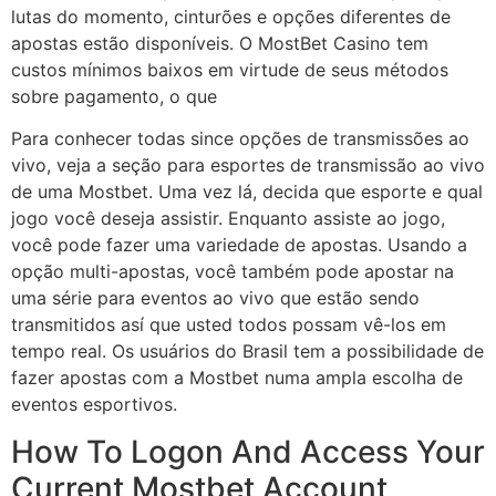
lutas do momento, cinturões e opções diferentes de
apostas estão disponíveis. O MostBet Casino tem
custos mínimos baixos em virtude de seus métodos
sobre pagamento, o que
Para conhecer todas since opções de transmissões ao
vivo, veja a seção para esportes de transmissão ao vivo
de uma Mostbet. Uma vez lá, decida que esporte e qual
jogo você deseja assistir. Enquanto assiste ao jogo,
você pode fazer uma variedade de apostas. Usando a
opção multi-apostas, você também pode apostar na
uma série para eventos ao vivo que estão sendo
transmitidos así que usted todos possam vê-los em
tempo real. Os usuários do Brasil tem a possibilidade de
fazer apostas com a Mostbet numa ampla escolha de
eventos esportivos.
How To Logon And Access Your
Current Mostbet Account