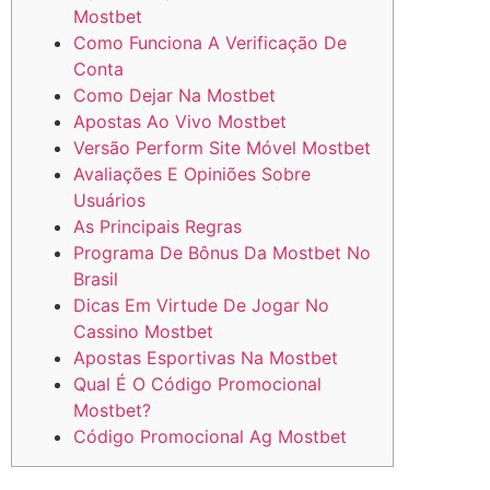
Mostbet
Como Funciona A Verificação De
Conta
Como Dejar Na Mostbet
Apostas Ao Vivo Mostbet
Versão Perform Site Móvel Mostbet
Avaliações E Opiniões Sobre
Usuários
As Principais Regras
Programa De Bônus Da Mostbet No
Brasil
Dicas Em Virtude De Jogar No
Cassino Mostbet
Apostas Esportivas Na Mostbet
Qual É O Código Promocional
Mostbet?
Código Promocional Ag Mostbet