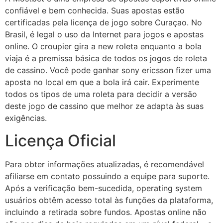
confiável e bem conhecida. Suas apostas estão
certificadas pela licença de jogo sobre Curaçao. No
Brasil, é legal o uso da Internet para jogos e apostas
online. O croupier gira a new roleta enquanto a bola
viaja é a premissa básica de todos os jogos de roleta
de cassino. Você pode ganhar sony ericsson fizer uma
aposta no local em que a bola irá cair. Experimente
todos os tipos de uma roleta para decidir a versão
deste jogo de cassino que melhor ze adapta às suas
exigências.
Licença Oficial
Para obter informações atualizadas, é recomendável
afiliarse em contato possuindo a equipe para suporte.
Após a verificação bem-sucedida, operating system
usuários obtêm acesso total às funções da plataforma,
incluindo a retirada sobre fundos. Apostas online não