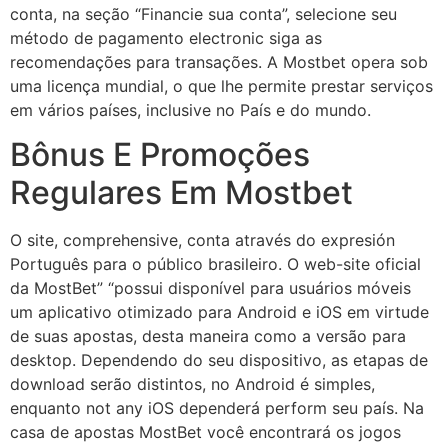
conta, na seção “Financie sua conta”, selecione seu
método de pagamento electronic siga as
recomendações para transações. A Mostbet opera sob
uma licença mundial, o que lhe permite prestar serviços
em vários países, inclusive no País e do mundo.
Bônus E Promoções
Regulares Em Mostbet
O site, comprehensive, conta através do expresión
Português para o público brasileiro. O web-site oficial
da MostBet” “possui disponível para usuários móveis
um aplicativo otimizado para Android e iOS em virtude
de suas apostas, desta maneira como a versão para
desktop. Dependendo do seu dispositivo, as etapas de
download serão distintos, no Android é simples,
enquanto not any iOS dependerá perform seu país. Na
casa de apostas MostBet você encontrará os jogos