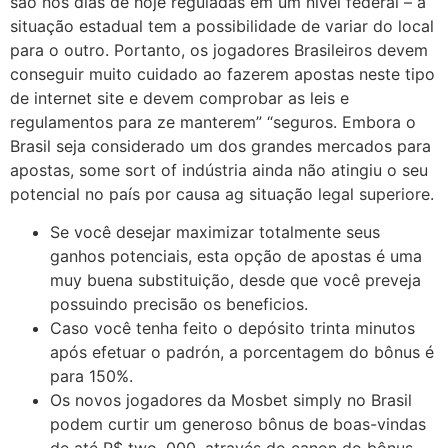
são nos dias de hoje reguladas em um nível federal – a
situação estadual tem a possibilidade de variar do local
para o outro. Portanto, os jogadores Brasileiros devem
conseguir muito cuidado ao fazerem apostas neste tipo
de internet site e devem comprobar as leis e
regulamentos para ze manterem” “seguros. Embora o
Brasil seja considerado um dos grandes mercados para
apostas, some sort of indústria ainda não atingiu o seu
potencial no país por causa ag situação legal superiore.
Se você desejar maximizar totalmente seus
ganhos potenciais, esta opção de apostas é uma
muy buena substituição, desde que você preveja
possuindo precisão os beneficios.
Caso você tenha feito o depósito trinta minutos
após efetuar o padrón, a porcentagem do bônus é
para 150%.
Os novos jogadores da Mosbet simply no Brasil
podem curtir um generoso bônus de boas-vindas
de até R$ two. 000, através do canon do bônus