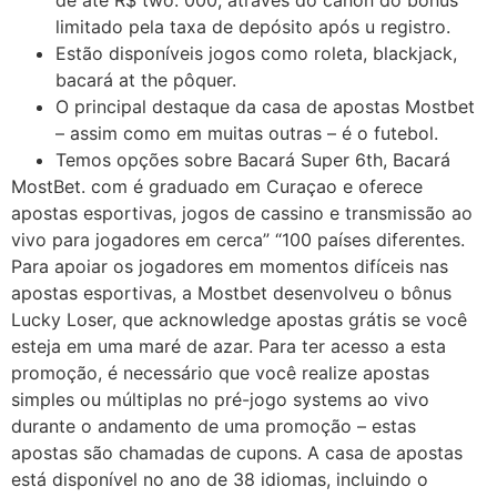
limitado pela taxa de depósito após u registro.
Estão disponíveis jogos como roleta, blackjack,
bacará at the pôquer.
O principal destaque da casa de apostas Mostbet
– assim como em muitas outras – é o futebol.
Temos opções sobre Bacará Super 6th, Bacará
MostBet. com é graduado em Curaçao e oferece
apostas esportivas, jogos de cassino e transmissão ao
vivo para jogadores em cerca” “100 países diferentes.
Para apoiar os jogadores em momentos difíceis nas
apostas esportivas, a Mostbet desenvolveu o bônus
Lucky Loser, que acknowledge apostas grátis se você
esteja em uma maré de azar. Para ter acesso a esta
promoção, é necessário que você realize apostas
simples ou múltiplas no pré-jogo systems ao vivo
durante o andamento de uma promoção – estas
apostas são chamadas de cupons. A casa de apostas
está disponível no ano de 38 idiomas, incluindo o