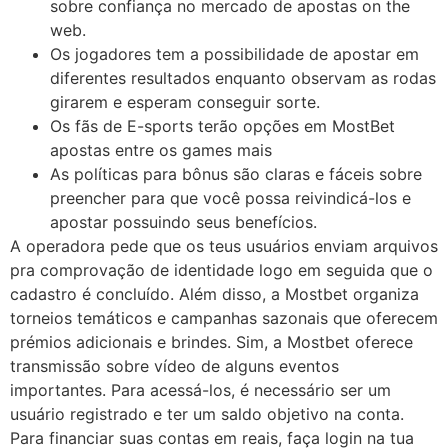
sobre confiança no mercado de apostas on the
web.
Os jogadores tem a possibilidade de apostar em
diferentes resultados enquanto observam as rodas
girarem e esperam conseguir sorte.
Os fãs de E-sports terão opções em MostBet
apostas entre os games mais
As políticas para bônus são claras e fáceis sobre
preencher para que você possa reivindicá-los e
apostar possuindo seus benefícios.
A operadora pede que os teus usuários enviam arquivos
pra comprovação de identidade logo em seguida que o
cadastro é concluído. Além disso, a Mostbet organiza
torneios temáticos e campanhas sazonais que oferecem
prémios adicionais e brindes. Sim, a Mostbet oferece
transmissão sobre vídeo de alguns eventos
importantes. Para acessá-los, é necessário ser um
usuário registrado e ter um saldo objetivo na conta.
Para financiar suas contas em reais, faça login na tua