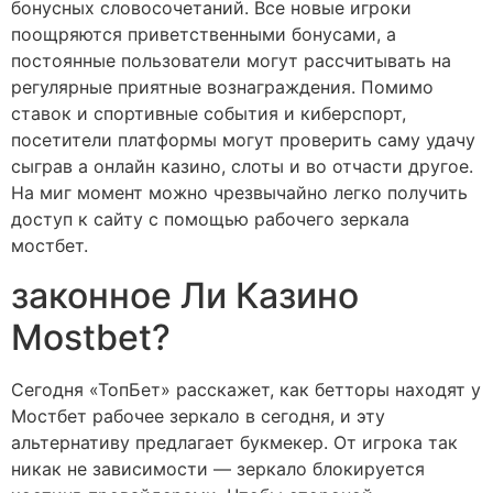
бонусных словосочетаний. Все новые игроки
поощряются приветственными бонусами, а
постоянные пользователи могут рассчитывать на
регулярные приятные вознаграждения. Помимо
ставок и спортивные события и киберспорт,
посетители платформы могут проверить саму удачу
сыграв а онлайн казино, слоты и во отчасти другое.
На миг момент можно чрезвычайно легко получить
доступ к сайту с помощью рабочего зеркала
мостбет.
законное Ли Казино
Mostbet?
Сегодня «ТопБет» расскажет, как бетторы находят у
Мостбет рабочее зеркало в сегодня, и эту
альтернативу предлагает букмекер. От игрока так
никак не зависимости — зеркало блокируется