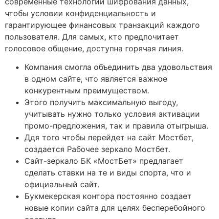
современные технологии шифрования данных,
чтобы условии конфиденциальность и
гарантирующее финансовых транзакций каждого
пользователя. Для самых, кто предпочитает
голосовое общение, доступна горячая линия.
Компания смогла объединить два удовольствия
в одном сайте, что является важное
конкурентным преимуществом.
Этого получить максимальную выгоду,
учитывать нужно только условия активации
промо-предложения, так и правила отыгрыша.
Ддя того чтобы перейдет на сайт Мостбет,
создается Рабочее зеркало Мостбет.
Сайт-зеркало БК «МостБет» предлагает
сделать ставки на те и виды спорта, что и
официальный сайт.
Букмекерская контора постоянно создает
новые копии сайта для целях бесперебойного