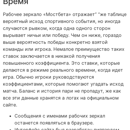
Время
Рабочее зеркало «Мостбета» отражает” “же таблице
вероятный исход спортивного события, но иногда
случаются рывком, когда одна одного сторон
вырывает ничьи или победу. Чем он ниже, гораздо
выше вероятность победы конкретно взятой
команды или игрока. Немалое преимущество таких
ставок заключается в никакой получения
повышенного коэффициента. Это ставки, которые
делаются в режиме реального времени, когда идет
игра. Обычно игроки руководствуются
коэффициентами, которые помогают угадать исход
матча. Баланс и история пари не пропадут, же как
все эти данные хранятся а логах на официальном
сайте.
Сообщения с именами рабочих зеркал
останется появляться в браузере.
Интерфейс сайта был разработан пиппардом