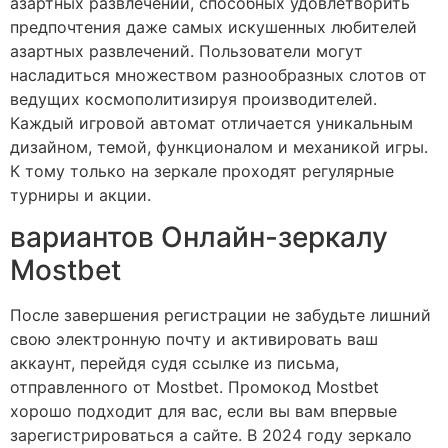
азартных развлечений, способных удовлетворить
предпочтения даже самых искушенных любителей
азартных развлечений. Пользователи могут
насладиться множеством разнообразных слотов от
ведущих космополитизируя производителей.
Каждый игровой автомат отличается уникальным
дизайном, темой, функционалом и механикой игры.
К тому только на зеркале проходят регулярные
турниры и акции.
вариантов Онлайн-зеркалу
Mostbet
После завершения регистрации не забудьте лишний
свою электронную почту и активировать ваш
аккаунт, перейдя судя ссылке из письма,
отправленного от Mostbet. Промокод Mostbet
хорошо подходит для вас, если вы вам впервые
зарегистрироваться а сайте. В 2024 году зеркало