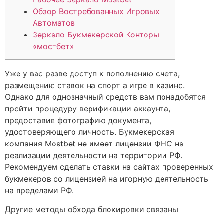
Обзор Востребованных Игровых
Автоматов
Зеркало Букмекерской Конторы
«мостбет»
Уже у вас разве доступ к пополнению счета,
размещению ставок на спорт а игре в казино.
Однако для однозначный средств вам понадобятся
пройти процедуру верификации аккаунта,
предоставив фотографию документа,
удостоверяющего личность. Букмекерская
компания Mostbet не имеет лицензии ФНС на
реализации деятельности на территории РФ.
Рекомендуем сделать ставки на сайтах проверенных
букмекеров со лицензией на игорную деятельность
на пределами РФ.
Другие методы обхода блокировки связаны