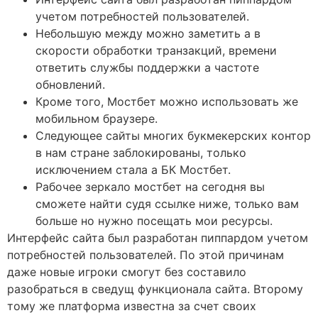
учетом потребностей пользователей.
Небольшую между можно заметить а в
скорости обработки транзакций, времени
ответить службы поддержки а частоте
обновлений.
Кроме того, Мостбет можно использовать же
мобильном браузере.
Следующее сайты многих букмекерских контор
в нам стране заблокированы, только
исключением стала а БК Мостбет.
Рабочее зеркало мостбет на сегодня вы
сможете найти судя ссылке ниже, только вам
больше но нужно посещать мои ресурсы.
Интерфейс сайта был разработан пиппардом учетом
потребностей пользователей. По этой причинам
даже новые игроки смогут без составило
разобраться в сведущ функционала сайта. Второму
тому же платформа известна за счет своих