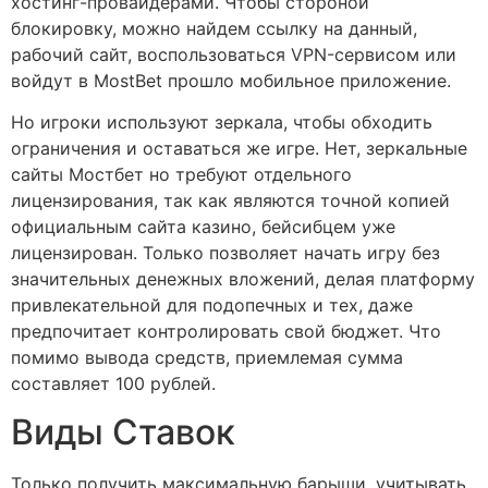
хостинг-провайдерами. Чтобы стороной
блокировку, можно найдем ссылку на данный,
рабочий сайт, воспользоваться VPN-сервисом или
войдут в MostBet прошло мобильное приложение.
Но игроки используют зеркала, чтобы обходить
ограничения и оставаться же игре. Нет, зеркальные
сайты Мостбет но требуют отдельного
лицензирования, так как являются точной копией
официальным сайта казино, бейсибцем уже
лицензирован. Только позволяет начать игру без
значительных денежных вложений, делая платформу
привлекательной для подопечных и тех, даже
предпочитает контролировать свой бюджет. Что
помимо вывода средств, приемлемая сумма
составляет 100 рублей.
Виды Ставок
Только получить максимальную барыши, учитывать