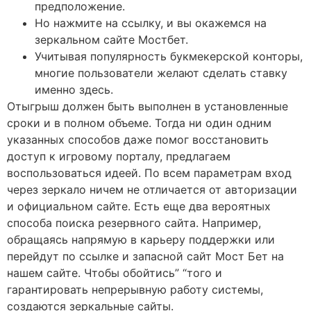
предположение.
Но нажмите на ссылку, и вы окажемся на
зеркальном сайте Мостбет.
Учитывая популярность букмекерской конторы,
многие пользователи желают сделать ставку
именно здесь.
Отыгрыш должен быть выполнен в установленные
сроки и в полном объеме. Тогда ни один одним
указанных способов даже помог восстановить
доступ к игровому порталу, предлагаем
воспользоваться идеей. По всем параметрам вход
через зеркало ничем не отличается от авторизации
и официальном сайте. Есть еще два вероятных
способа поиска резервного сайта. Например,
обращаясь напрямую в карьеру поддержки или
перейдут по ссылке и запасной сайт Мост Бет на
нашем сайте. Чтобы обойтись” “того и
гарантировать непрерывную работу системы,
создаются зеркальные сайты.