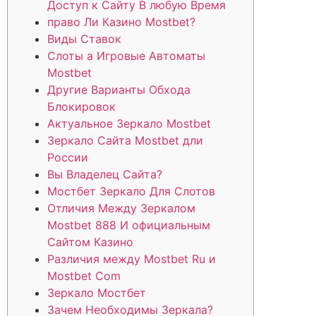
Доступ к Сайту В любую Время
право Ли Казино Mostbet?
Виды Ставок
Слоты а Игровые Автоматы
Mostbet
Другие Варианты Обхода
Блокировок
Актуальное Зеркало Mostbet
Зеркало Сайта Mostbet дли
России
Вы Владелец Сайта?
Мостбет Зеркало Для Слотов
Отличия Между Зеркалом
Mostbet 888 И официальным
Сайтом Казино
Различия между Mostbet Ru и
Mostbet Com
Зеркало Мостбет
Зачем Необходимы Зеркала?