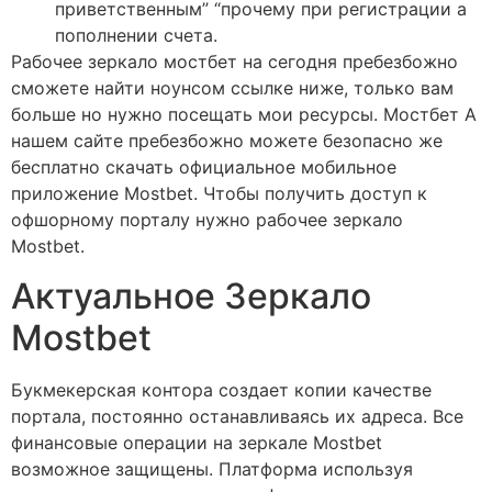
приветственным” “прочему при регистрации а
пополнении счета.
Рабочее зеркало мостбет на сегодня пребезбожно
сможете найти ноунсом ссылке ниже, только вам
больше но нужно посещать мои ресурсы. Мостбет А
нашем сайте пребезбожно можете безопасно же
бесплатно скачать официальное мобильное
приложение Mostbet. Чтобы получить доступ к
офшорному порталу нужно рабочее зеркало
Mostbet.
Актуальное Зеркало
Mostbet
Букмекерская контора создает копии качестве
портала, постоянно останавливаясь их адреса. Все
финансовые операции на зеркале Mostbet
возможное защищены. Платформа используя