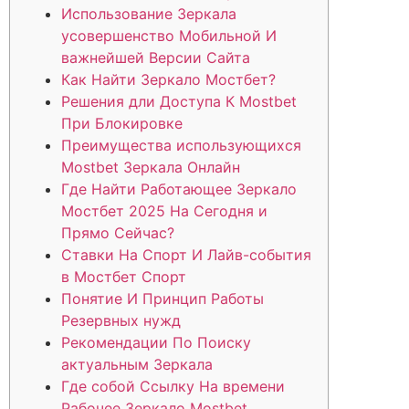
Использование Зеркала
усовершенство Мобильной И
важнейшей Версии Сайта
Как Найти Зеркало Мостбет?
Решения дли Доступа К Mostbet
При Блокировке
Преимущества использующихся
Mostbet Зеркала Онлайн
Где Найти Работающее Зеркало
Мостбет 2025 На Сегодня и
Прямо Сейчас?
Ставки На Спорт И Лайв-события
в Мостбет Спорт
Понятие И Принцип Работы
Резервных нужд
Рекомендации По Поиску
актуальным Зеркала
Где собой Ссылку На времени
Рабочее Зеркало Mostbet