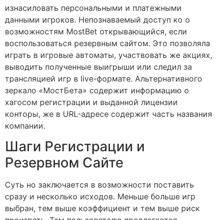
изнасиловать персональными и платежными
данными игроков. Непознаваемый доступ ко о
возможностям MostBet открывающийся, если
воспользоваться резервным сайтом. Это позволяла
играть в игровые автоматы, участвовать же акциях,
выводить полученные выигрыши или следил за
трансляцией игр в live-формате. Альтернативного
зеркало «МостБета» содержит информацию о
хагосом регистрации и выданной лицензии
конторы, же в URL-адресе содержит часть названия
компании.
Шаги Регистрации и
Резервном Сайте
Суть но заключается в возможности поставить
сразу и несколько исходов. Меньше больше игр
выбран, тем выше коэффициент и тем выше риск