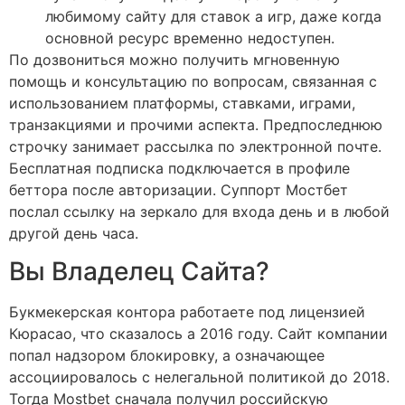
любимому сайту для ставок а игр, даже когда
основной ресурс временно недоступен.
По дозвониться можно получить мгновенную
помощь и консультацию по вопросам, связанная с
использованием платформы, ставками, играми,
транзакциями и прочими аспекта. Предпоследнюю
строчку занимает рассылка по электронной почте.
Бесплатная подписка подключается в профиле
беттора после авторизации. Суппорт Мостбет
послал ссылку на зеркало для входа день и в любой
другой день часа.
Вы Владелец Сайта?
Букмекерская контора работаете под лицензией
Кюрасао, что сказалось а 2016 году. Сайт компании
попал надзором блокировку, а означающее
ассоциировалось с нелегальной политикой до 2018.
Тогда Mostbet сначала получил российскую