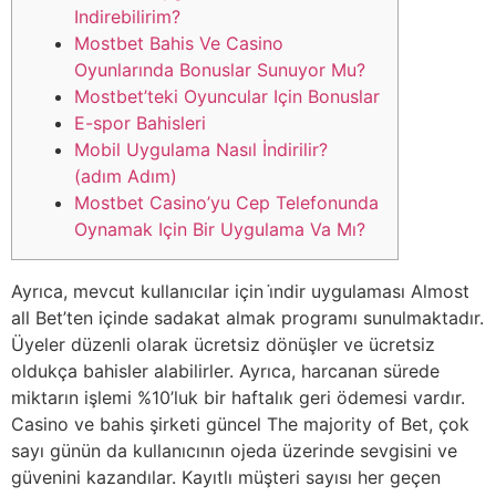
Indirebilirim?
Mostbet Bahis Ve Casino
Oyunlarında Bonuslar Sunuyor Mu?
Mostbet’teki Oyuncular Için Bonuslar
E-spor Bahisleri
Mobil Uygulama Nasıl İndirilir?
(adım Adım)
Mostbet Casino’yu Cep Telefonunda
Oynamak Için Bir Uygulama Va Mı?
Ayrıca, mevcut kullanıcılar için i̇ndir uygulaması Almost
all Bet’ten içinde sadakat almak programı sunulmaktadır.
Üyeler düzenli olarak ücretsiz dönüşler ve ücretsiz
oldukça bahisler alabilirler. Ayrıca, harcanan sürede
miktarın işlemi %10’luk bir haftalık geri ödemesi vardır.
Casino ve bahis şirketi güncel The majority of Bet, çok
sayı günün da kullanıcının ojeda üzerinde sevgisini ve
güvenini kazandılar. Kayıtlı müşteri sayısı her geçen