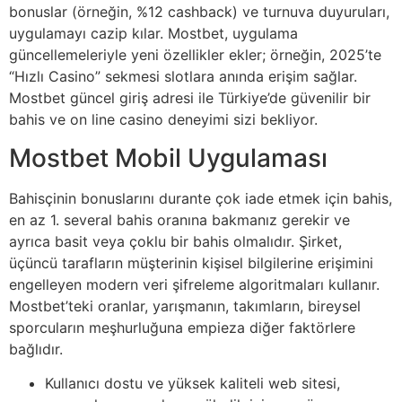
bonuslar (örneğin, %12 cashback) ve turnuva duyuruları,
uygulamayı cazip kılar. Mostbet, uygulama
güncellemeleriyle yeni özellikler ekler; örneğin, 2025’te
“Hızlı Casino” sekmesi slotlara anında erişim sağlar.
Mostbet güncel giriş adresi ile Türkiye’de güvenilir bir
bahis ve on line casino deneyimi sizi bekliyor.
Mostbet Mobil Uygulaması
Bahisçinin bonuslarını durante çok iade etmek için bahis,
en az 1. several bahis oranına bakmanız gerekir ve
ayrıca basit veya çoklu bir bahis olmalıdır. Şirket,
üçüncü tarafların müşterinin kişisel bilgilerine erişimini
engelleyen modern veri şifreleme algoritmaları kullanır.
Mostbet’teki oranlar, yarışmanın, takımların, bireysel
sporcuların meşhurluğuna empieza diğer faktörlere
bağlıdır.
Kullanıcı dostu ve yüksek kaliteli web sitesi,