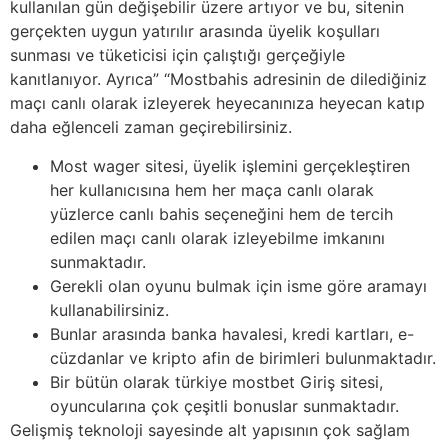
kullanılan gün değişebilir üzere artıyor ve bu, sitenin
gerçekten uygun yatırılır arasında üyelik koşulları
sunması ve tüketicisi için çalıştığı gerçeğiyle
kanıtlanıyor. Ayrıca” “Mostbahis adresinin de dilediğiniz
maçı canlı olarak izleyerek heyecanınıza heyecan katıp
daha eğlenceli zaman geçirebilirsiniz.
Most wager sitesi, üyelik işlemini gerçekleştiren
her kullanıcısına hem her maça canlı olarak
yüzlerce canlı bahis seçeneğini hem de tercih
edilen maçı canlı olarak izleyebilme imkanını
sunmaktadır.
Gerekli olan oyunu bulmak için isme göre aramayı
kullanabilirsiniz.
Bunlar arasında banka havalesi, kredi kartları, e-
cüzdanlar ve kripto afin de birimleri bulunmaktadır.
Bir bütün olarak türkiye mostbet Giriş sitesi,
oyuncularına çok çeşitli bonuslar sunmaktadır.
Gelişmiş teknoloji sayesinde alt yapısının çok sağlam