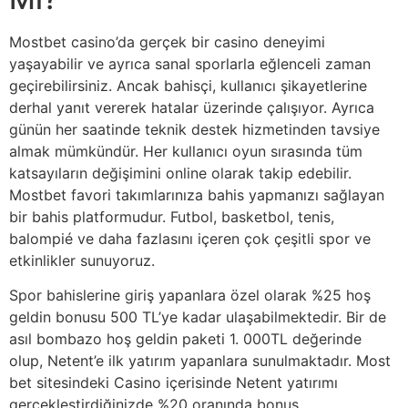
Mostbet casino’da gerçek bir casino deneyimi
yaşayabilir ve ayrıca sanal sporlarla eğlenceli zaman
geçirebilirsiniz. Ancak bahisçi, kullanıcı şikayetlerine
derhal yanıt vererek hatalar üzerinde çalışıyor. Ayrıca
günün her saatinde teknik destek hizmetinden tavsiye
almak mümkündür. Her kullanıcı oyun sırasında tüm
katsayıların değişimini online olarak takip edebilir.
Mostbet favori takımlarınıza bahis yapmanızı sağlayan
bir bahis platformudur. Futbol, basketbol, tenis,
balompié ve daha fazlasını içeren çok çeşitli spor ve
etkinlikler sunuyoruz.
Spor bahislerine giriş yapanlara özel olarak %25 hoş
geldin bonusu 500 TL’ye kadar ulaşabilmektedir. Bir de
asıl bombazo hoş geldin paketi 1. 000TL değerinde
olup, Netent’e ilk yatırım yapanlara sunulmaktadır. Most
bet sitesindeki Casino içerisinde Netent yatırımı
gerçekleştirdiğinizde %20 oranında bonus