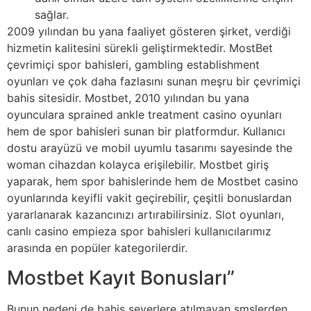
sağlar.
2009 yılından bu yana faaliyet gösteren şirket, verdiği
hizmetin kalitesini sürekli geliştirmektedir. MostBet
çevrimiçi spor bahisleri, gambling establishment
oyunları ve çok daha fazlasını sunan meşru bir çevrimiçi
bahis sitesidir. Mostbet, 2010 yılından bu yana
oyunculara sprained ankle treatment casino oyunları
hem de spor bahisleri sunan bir platformdur. Kullanıcı
dostu arayüzü ve mobil uyumlu tasarımı sayesinde the
woman cihazdan kolayca erişilebilir. Mostbet giriş
yaparak, hem spor bahislerinde hem de Mostbet casino
oyunlarında keyifli vakit geçirebilir, çeşitli bonuslardan
yararlanarak kazancınızı artırabilirsiniz. Slot oyunları,
canlı casino empieza spor bahisleri kullanıcılarımız
arasında en popüler kategorilerdir.
Mostbet Kayıt Bonusları”
Bunun nedeni de bahis severlere atılmayan smslerden