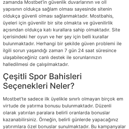
zamanda Mostbet’in güvenlik duvarlarının ve oll
yapısının oldukça sağlam olması sayesinde sitenin
oldukça güvenli olması sağlanmaktadır. Mostbahis,
üyeleri için güvenilir bir site olmakta ve güvenilirlik
açısından oldukça katı kurallara sahip olmaktadır. Site
içerisindeki her oyun ve her şey için belli kurallar
bulunmaktadır. Herhangi bir şekilde güven problemi ile
ilgili sorun yaşandığı zaman 7 gün 24 saat süresince
ulaşabileceğiniz canlı destek ile sorunlarınızın
halledilmesi de çalışılmaktadır.
Çeşitli Spor Bahisleri
Seçenekleri Neler?
Mostbet’te sadece ilk üyelikle sınırlı olmayan birçok em
virtude de yatırma bonusu bulunmaktadır. Düzenli
olarak yatırılan paralara belirli oranlarda bonuslar
kazanabilirsiniz. Örneğin, belirli günlerde yapacağınız
yatırımlara özel bonuslar sunulmaktadır. Bu kampanyalar