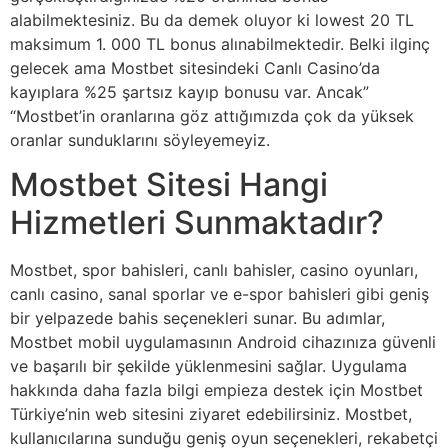
alabilmektesiniz. Bu da demek oluyor ki lowest 20 TL
maksimum 1. 000 TL bonus alınabilmektedir. Belki ilginç
gelecek ama Mostbet sitesindeki Canlı Casino’da
kayıplara %25 şartsız kayıp bonusu var. Ancak”
“Mostbet’in oranlarına göz attığımızda çok da yüksek
oranlar sunduklarını söyleyemeyiz.
Mostbet Sitesi Hangi
Hizmetleri Sunmaktadır?
Mostbet, spor bahisleri, canlı bahisler, casino oyunları,
canlı casino, sanal sporlar ve e-spor bahisleri gibi geniş
bir yelpazede bahis seçenekleri sunar. Bu adımlar,
Mostbet mobil uygulamasının Android cihazınıza güvenli
ve başarılı bir şekilde yüklenmesini sağlar. Uygulama
hakkında daha fazla bilgi empieza destek için Mostbet
Türkiye’nin web sitesini ziyaret edebilirsiniz. Mostbet,
kullanıcılarına sunduğu geniş oyun seçenekleri, rekabetçi