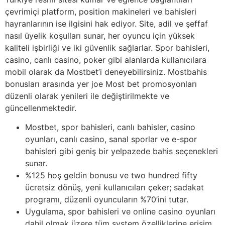
çevrimiçi platform, position makineleri ve bahisleri
hayranlarının ise ilgisini hak ediyor. Site, adil ve şeffaf
nasıl üyelik koşulları sunar, her oyuncu için yüksek
kaliteli işbirliği ve iki güvenlik sağlarlar. Spor bahisleri,
casino, canlı casino, poker gibi alanlarda kullanıcılara
mobil olarak da Mostbet’i deneyebilirsiniz. Mostbahis
bonusları arasında yer joe Most bet promosyonları
düzenli olarak yenileri ile değiştirilmekte ve
güncellenmektedir.
Mostbet, spor bahisleri, canlı bahisler, casino
oyunları, canlı casino, sanal sporlar ve e-spor
bahisleri gibi geniş bir yelpazede bahis seçenekleri
sunar.
%125 hoş geldin bonusu ve two hundred fifty
ücretsiz dönüş, yeni kullanıcıları çeker; sadakat
programı, düzenli oyuncuların %70’ini tutar.
Uygulama, spor bahisleri ve online casino oyunları
dahil olmak üzere tüm system özelliklerine erişim