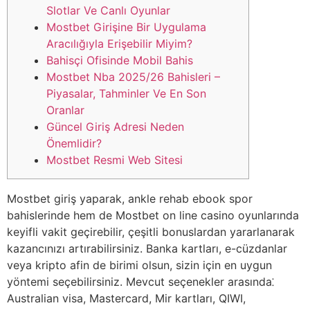
Slotlar Ve Canlı Oyunlar
Mostbet Girişine Bir Uygulama
Aracılığıyla Erişebilir Miyim?
Bahisçi Ofisinde Mobil Bahis
Mostbet Nba 2025/26 Bahisleri –
Piyasalar, Tahminler Ve En Son
Oranlar
Güncel Giriş Adresi Neden
Önemlidir?
Mostbet Resmi Web Sitesi
Mostbet giriş yaparak, ankle rehab ebook spor
bahislerinde hem de Mostbet on line casino oyunlarında
keyifli vakit geçirebilir, çeşitli bonuslardan yararlanarak
kazancınızı artırabilirsiniz. Banka kartları, e-cüzdanlar
veya kripto afin de birimi olsun, sizin için en uygun
yöntemi seçebilirsiniz. Mevcut seçenekler arasında⁚
Australian visa, Mastercard, Mir kartları, QIWI,