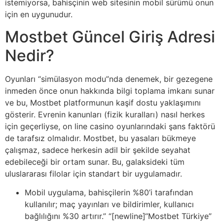
istemiyorsa, bahisçinin web sitesinin mobil sürümü onun
için en uygunudur.
Mostbet Güncel Giriş Adresi
Nedir?
Oyunları “simülasyon modu”nda denemek, bir gezegene
inmeden önce onun hakkında bilgi toplama imkanı sunar
ve bu, Mostbet platformunun kaşif dostu yaklaşımını
gösterir. Evrenin kanunları (fizik kuralları) nasıl herkes
için geçerliyse, on line casino oyunlarındaki şans faktörü
de tarafsız olmalıdır. Mostbet, bu yasaları bükmeye
çalışmaz, sadece herkesin adil bir şekilde seyahat
edebileceği bir ortam sunar. Bu, galaksideki tüm
uluslararası filolar için standart bir uygulamadır.
Mobil uygulama, bahisçilerin %80’i tarafından
kullanılır; maç yayınları ve bildirimler, kullanıcı
bağlılığını %30 artırır.” “[newline]“Mostbet Türkiye”