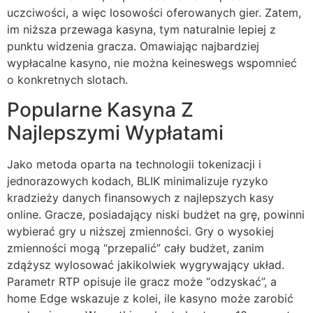
uczciwości, a więc losowości oferowanych gier. Zatem,
im niższa przewaga kasyna, tym naturalnie lepiej z
punktu widzenia gracza. Omawiając najbardziej
wypłacalne kasyno, nie można keineswegs wspomnieć
o konkretnych slotach.
Popularne Kasyna Z
Najlepszymi Wypłatami
Jako metoda oparta na technologii tokenizacji i
jednorazowych kodach, BLIK minimalizuje ryzyko
kradzieży danych finansowych z najlepszych kasy
online. Gracze, posiadający niski budżet na grę, powinni
wybierać gry u niższej zmienności. Gry o wysokiej
zmienności mogą “przepalić” cały budżet, zanim
zdążysz wylosować jakikolwiek wygrywający układ.
Parametr RTP opisuje ile gracz może “odzyskać”, a
home Edge wskazuje z kolei, ile kasyno może zarobić