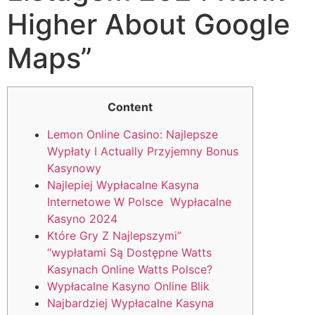
Higher About Google
Maps”
Content
Lemon Online Casino: Najlepsze
Wypłaty I Actually Przyjemny Bonus
Kasynowy
Najlepiej Wypłacalne Kasyna
Internetowe W Polsce ️ Wypłacalne
Kasyno 2024
Które Gry Z Najlepszymi”
“wypłatami Są Dostępne Watts
Kasynach Online Watts Polsce?
Wypłacalne Kasyno Online Blik
Najbardziej Wypłacalne Kasyna