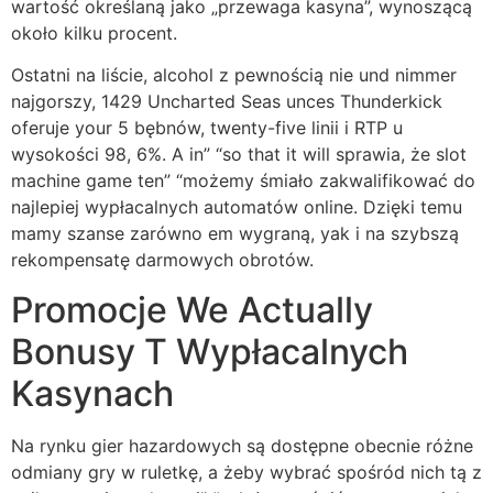
wartość określaną jako „przewaga kasyna”, wynoszącą
około kilku procent.
Ostatni na liście, alcohol z pewnością nie und nimmer
najgorszy, 1429 Uncharted Seas unces Thunderkick
oferuje your 5 bębnów, twenty-five linii i RTP u
wysokości 98, 6%. A in” “so that it will sprawia, że slot
machine game ten” “możemy śmiało zakwalifikować do
najlepiej wypłacalnych automatów online. Dzięki temu
mamy szanse zarówno em wygraną, yak i na szybszą
rekompensatę darmowych obrotów.
Promocje We Actually
Bonusy T Wypłacalnych
Kasynach
Na rynku gier hazardowych są dostępne obecnie różne
odmiany gry w ruletkę, a żeby wybrać spośród nich tą z