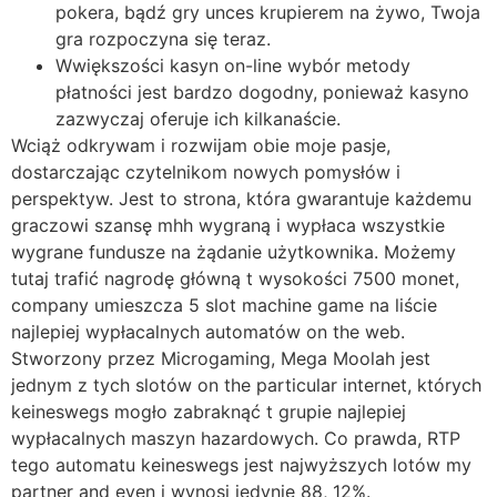
pokera, bądź gry unces krupierem na żywo, Twoja
gra rozpoczyna się teraz.
Wwiększości kasyn on-line wybór metody
płatności jest bardzo dogodny, ponieważ kasyno
zazwyczaj oferuje ich kilkanaście.
Wciąż odkrywam i rozwijam obie moje pasje,
dostarczając czytelnikom nowych pomysłów i
perspektyw. Jest to strona, która gwarantuje każdemu
graczowi szansę mhh wygraną i wypłaca wszystkie
wygrane fundusze na żądanie użytkownika. Możemy
tutaj trafić nagrodę główną t wysokości 7500 monet,
company umieszcza 5 slot machine game na liście
najlepiej wypłacalnych automatów on the web.
Stworzony przez Microgaming, Mega Moolah jest
jednym z tych slotów on the particular internet, których
keineswegs mogło zabraknąć t grupie najlepiej
wypłacalnych maszyn hazardowych. Co prawda, RTP
tego automatu keineswegs jest najwyższych lotów my
partner and even i wynosi jedynie 88, 12%.