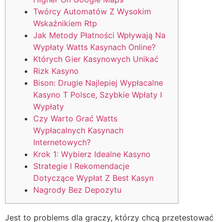
Twórcy Automatów Z Wysokim
Wskaźnikiem Rtp
Jak Metody Płatności Wpływają Na
Wypłaty Watts Kasynach Online?
Których Gier Kasynowych Unikać
Rizk Kasyno
Bison: Drugie Najlepiej Wypłacalne
Kasyno T Polsce, Szybkie Wpłaty I
Wypłaty
Czy Warto Grać Watts
Wypłacalnych Kasynach
Internetowych?
Krok 1: Wybierz Idealne Kasyno
Strategie I Rekomendacje
Dotyczące Wypłat Z Best Kasyn
Nagrody Bez Depozytu
Jest to problems dla graczy, którzy chcą przetestować