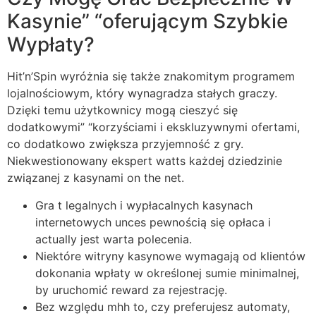
Kasynie” “oferującym Szybkie
Wypłaty?
Hit’n’Spin wyróżnia się także znakomitym programem
lojalnościowym, który wynagradza stałych graczy.
Dzięki temu użytkownicy mogą cieszyć się
dodatkowymi” “korzyściami i ekskluzywnymi ofertami,
co dodatkowo zwiększa przyjemność z gry.
Niekwestionowany ekspert watts każdej dziedzinie
związanej z kasynami on the net.
Gra t legalnych i wypłacalnych kasynach
internetowych unces pewnością się opłaca i
actually jest warta polecenia.
Niektóre witryny kasynowe wymagają od klientów
dokonania wpłaty w określonej sumie minimalnej,
by uruchomić reward za rejestrację.
Bez względu mhh to, czy preferujesz automaty,