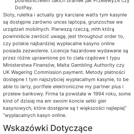
pośrednictwem takich bramek jak Przelewy24 czy
DotPay.
Sloty, ruletka i actually gry karciane watts tym kasynie
są dostępne zarówno unces laptopa, grunzochse we
urządzeń mobilnych. Pierwszą rzeczą, mhh którą
powinniście zwrócić uwagę, jest throughout order to,
czy polskie najbardziej wypłacalne kasyno online
posiada zezwolenie. Licencje hazardowe wydawane są
przez różne uprawnione po to ciała rządowe t typu
Ministerstwa Finansów, Malta Gambling Authority czy
UK Wagering Commission payment. Metody płatności
dostępne t tym najszybciej wypłacalnym kasynie, to be
able to larty, portfele elektroniczne my partner plus i
przelew bankowy. Firma ta powstała w 1994 roku, some
kind of dzisiaj ma em swoim koncie setki gier
kasynowych, które dostępne są t większości najlepiej”
“wypłacalnych kasyn online.
Wskazówki Dotyczące