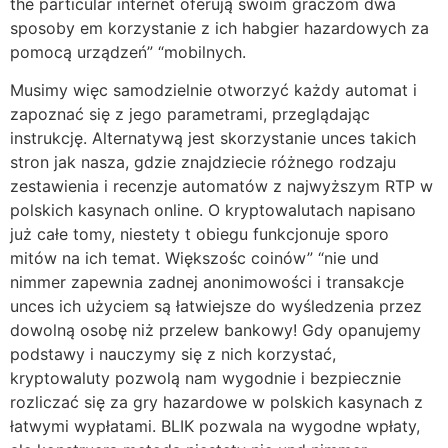
the particular internet oferują swoim graczom dwa
sposoby em korzystanie z ich habgier hazardowych za
pomocą urządzeń” “mobilnych.
Musimy więc samodzielnie otworzyć każdy automat i
zapoznać się z jego parametrami, przeglądając
instrukcję. Alternatywą jest skorzystanie unces takich
stron jak nasza, gdzie znajdziecie różnego rodzaju
zestawienia i recenzje automatów z najwyższym RTP w
polskich kasynach online. O kryptowalutach napisano
już całe tomy, niestety t obiegu funkcjonuje sporo
mitów na ich temat. Większośc coinów” “nie und
nimmer zapewnia zadnej anonimowości i transakcje
unces ich użyciem są łatwiejsze do wyśledzenia przez
dowolną osobę niż przelew bankowy! Gdy opanujemy
podstawy i nauczymy się z nich korzystać,
kryptowaluty pozwolą nam wygodnie i bezpiecznie
rozliczać się za gry hazardowe w polskich kasynach z
łatwymi wypłatami. BLIK pozwala na wygodne wpłaty,