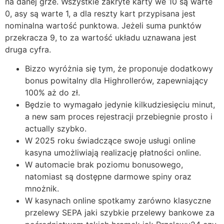
na danej grze. Wszystkie zakryte karty we 10 są warte
0, asy są warte 1, a dla reszty kart przypisana jest
nominalna wartość punktowa. Jeżeli suma punktów
przekracza 9, to za wartość układu uznawana jest
druga cyfra.
Bizzo wyróżnia się tym, że proponuje dodatkowy
bonus powitalny dla Highrollerów, zapewniający
100% aż do zł.
Będzie to wymagało jedynie kilkudziesięciu minut,
a new sam proces rejestracji przebiegnie prosto i
actually szybko.
W 2025 roku świadczące swoje usługi online
kasyna umożliwiają realizację płatności online.
W automacie brak poziomu bonusowego,
natomiast są dostępne darmowe spiny oraz
mnożnik.
W kasynach online spotkamy zarówno klasyczne
przelewy SEPA jaki szybkie przelewy bankowe za