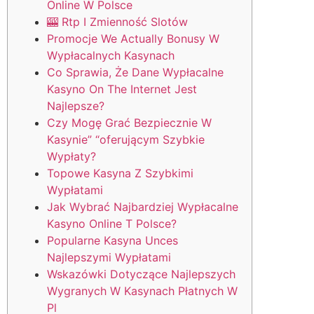
Online W Polsce
🎰 Rtp I Zmienność Slotów
Promocje We Actually Bonusy W
Wypłacalnych Kasynach
Co Sprawia, Że Dane Wypłacalne
Kasyno On The Internet Jest
Najlepsze?
Czy Mogę Grać Bezpiecznie W
Kasynie” “oferującym Szybkie
Wypłaty?
Topowe Kasyna Z Szybkimi
Wypłatami
Jak Wybrać Najbardziej Wypłacalne
Kasyno Online T Polsce?
Popularne Kasyna Unces
Najlepszymi Wypłatami
Wskazówki Dotyczące Najlepszych
Wygranych W Kasynach Płatnych W
Pl