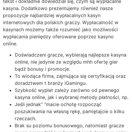
tekst i dokładnie dowiedział się, czym są wypłacalne
kasyna. Dodatkowo prezentujemy również nasze
propozycje najbardziej wypłacalnych kasyn
internetowych dla polskich graczy. Wypłacalność w
kasynach możemy także rozumieć jako możliwości
wypłacania pieniędzy oferowane poprzez kasyno
online.
Doświadczeni gracze, wybierają najlepsze kasyna
online, nie jedynie ze względu mhh ofertę gier
bądź bonusy i promocje.
To wiodąca firma, zajmująca się certyfikacją oraz
doradztwem t branży iGamingu.
Szybkość wypłat zależy zarówno od pewnego
kasyna online, jak i wybranej metody płatności, np.
Jeśli jednak” “macie ochotę rozpocząć
poszukiwania na własną rękę, pamiętajcie o kilku
rzeczach.
Brak su poziomu bonusowego, natomiast gracze