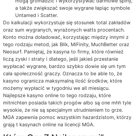
mogą gromadzić i wykorzystywać darmowe spiny,
a także zwiększać swoje wygrane łapiąc symbole
Untamed i Scatter.
Do kalkulacji wykorzystuje się stosunek total zakładów
oraz sum wygranych, wyrażonych watts procentach.
Konto można doładować, korzystając między innymi z
tego rodzaju metod, jak Blik, MiFinity, MuchBetter oraz
Neosurf. Pamiętaj, że kasyna to firmy, które również
liczą zyski i straty i dlatego, jeśli jakieś przestanie
wypłacać wygrane, bardzo szybko dowie się um tym
cała społeczność graczy. Oznacza to be able to, że
kasyno ogranicza maksymalną ilość środków, które
możemy wypłacić w tygodniu we all miesiącu.
Najlepsze kasyno online to tego rodzaju, które
mitnichten posiada takich progów albo są one mhh tyle
wysokie, że nie są specjalnym utrudnieniem to grze.
MGA zapewnia pomoc wszystkim hazardzistom, którzy
grają t kasynach online na licencji MGA.