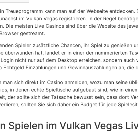
in Treueprogramm kann man auf der Webseite entdecken. D
unächst im Vulkan Vegas registrieren. In der Regel benötige
n. Die meisten Live Casinos sind über die Website des jewe
 Browser gestreamt.
enden Spieler zusätzliche Chancen, ihr Spiel zu genießen u
e überwunden hat, landet er in einer der nummerierten Tasc
Login nicht nur auf dem Desktop erreichen, sondern auch 
p Echtgeld Einzahlungen und Gewinnauszahlungen an, die d
n man sich direkt im Casino anmelden, wozu man seine übl
dios, in denen echte Spieltische aufgebaut sind, wie in ein
lt, der sollte sich der Tatsache bewusst sein, dass dort Ve
erlieren, sollten Sie sich daher ein Budget für jede Spieles
n Spielen im Vulkan Vegas Li