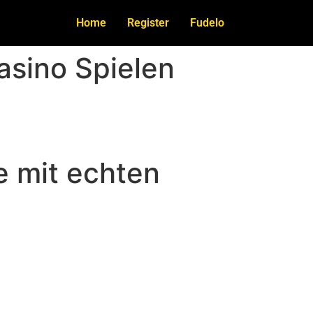
Home
Register
Fudelo
asino Spielen
e mit echten