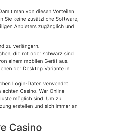
amit man von diesen Vorteilen
n Sie keine zusätzliche Software,
iligen Anbieters zugänglich und
nd zu verlängern.
hen, die rot oder schwarz sind.
von einem mobilen Gerät aus.
enen der Desktop Variante in
ichen Login-Daten verwendet.
em echten Casino. Wer Online
rluste möglich sind. Um zu
itzung erstellen und sich immer an
ve Casino