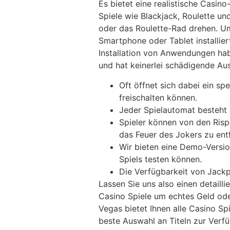
Es bietet eine realistische Casi
Spiele wie Blackjack, Roulette u
oder das Roulette-Rad drehen. U
Smartphone oder Tablet installier
Installation von Anwendungen hab
und hat keinerlei schädigende Au
Oft öffnet sich dabei ein s
freischalten können.
Jeder Spielautomat besteht 
Spieler können von den Ris
das Feuer des Jokers zu ent
Wir bieten eine Demo-Versio
Spiels testen können.
Die Verfügbarkeit von Jackp
Lassen Sie uns also einen detaill
Casino Spiele um echtes Geld oder
Vegas bietet Ihnen alle Casino Sp
beste Auswahl an Titeln zur Verfü