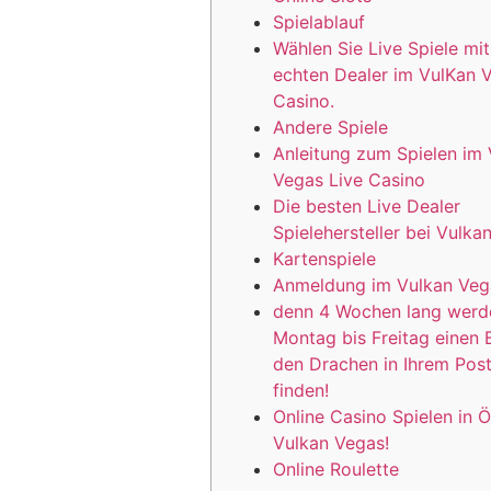
Spielablauf
Wählen Sie Live Spiele mi
echten Dealer im VulKan 
Casino.
Andere Spiele
Anleitung zum Spielen im
Vegas Live Casino
Die besten Live Dealer
Spielehersteller bei Vulka
Kartenspiele
Anmeldung im Vulkan Veg
denn 4 Wochen lang werd
Montag bis Freitag einen
den Drachen in Ihrem Pos
finden!
Online Casino Spielen in Ö
Vulkan Vegas!
Online Roulette