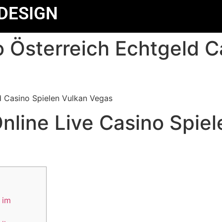
DESIGN
o Österreich Echtgeld C
d Casino Spielen Vulkan Vegas
nline Live Casino Spiel
 im