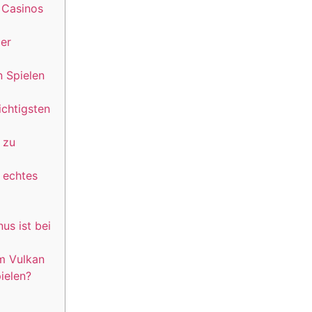
e Casinos
der
n Spielen
ichtigsten
s zu
s echtes
s ist bei
im Vulkan
ielen?