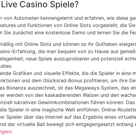
 Live Casino Spiele?
n von Automaten kennengelernt und erfahren, wie diese ge
eatures und Funktionen von Online Slots vorgestellt, die Sie
n Sie zunächst eine kostenlose Demo und lernen Sie die F
lmäßig mit Online Slots und können so ihr Guthaben steiger
 Casino-Erfahrung, die man bequem von zu Hause aus genieß
Gelegenheit, neue Spiele auszuprobieren und potenziell ech
ustes.
nde Grafiken und visuelle Effekte, die die Spieler in eine 
unktionen und dem Glücksrad-Bonus profitieren, um ihre G
Was Bonanza auszeichnet, ist das Megaways-System, das e
eler werden von den kaskadierenden Walzen und den wachse
enziell lukrativen Gewinnkombinationen führen können. Das
 die Spieler in eine magische Welt entführen. Online-Roulette
 der Spieler über das Internet auf das Ergebnis eines virtue
und der virtuelle Ball bewegt sich entgegengesetzt entlan
ngen/
.