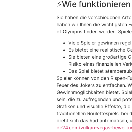
⚡Wie funktionieren
Sie haben die verschiedenen Arte
haben wir Ihnen die wichtigsten F
of Olympus finden werden. Spiele
Viele Spieler gewinnen rege
Es bietet eine realistische
Sie bieten eine großartige 
Risiko eines finanziellen Verl
Das Spiel bietet atemberaube
Spieler können von den Rispen-F
Feuer des Jokers zu entfachen. 
Gewinnmöglichkeiten bietet. Spi
sein, die zu aufregenden und pot
Grafiken und visuelle Effekte, die
traditionellen Roulettespiels, bei
dreht sich das Rad automatisch, 
de24.com/vulkan-vegas-bewertu