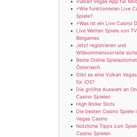
Vulkan Vegas App für Mob
⚡Wie funktionieren Live C
Spiele?
⚡Was ist ein Live Casino 
Live Wetten Spiele von T
Betgames
Jetzt registrieren und
Willkommensvorteile siche
Beste Online Spielautoma
Österreich
Gibt es eine Vulkan Vega
für iOS?
Die größte Auswahl an On
Casino Spielen
High Roller Slots
Die besten Casino Spiele 
Vegas Casino
Nützliche Tipps zum Spie
Casino Spielen