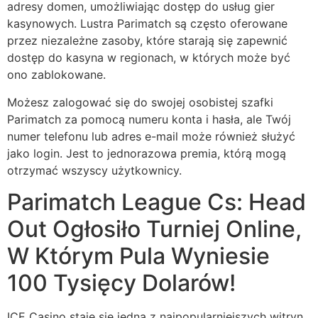
adresy domen, umożliwiając dostęp do usług gier
kasynowych. Lustra Parimatch są często oferowane
przez niezależne zasoby, które starają się zapewnić
dostęp do kasyna w regionach, w których może być
ono zablokowane.
Możesz zalogować się do swojej osobistej szafki
Parimatch za pomocą numeru konta i hasła, ale Twój
numer telefonu lub adres e-mail może również służyć
jako login. Jest to jednorazowa premia, którą mogą
otrzymać wszyscy użytkownicy.
Parimatch League Cs: Head
Out Ogłosiło Turniej Online,
W Którym Pula Wyniesie
100 Tysięcy Dolarów!
ICE Casino staje się jedną z najpopularniejszych witryn