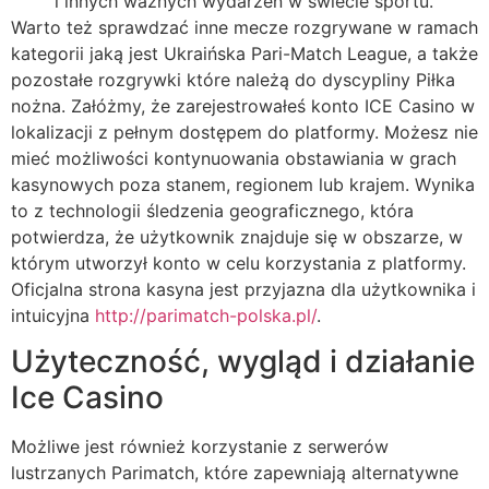
i innych ważnych wydarzeń w świecie sportu.
Warto też sprawdzać inne mecze rozgrywane w ramach
kategorii jaką jest Ukraińska Pari-Match League, a także
pozostałe rozgrywki które należą do dyscypliny Piłka
nożna. Załóżmy, że zarejestrowałeś konto ICE Casino w
lokalizacji z pełnym dostępem do platformy. Możesz nie
mieć możliwości kontynuowania obstawiania w grach
kasynowych poza stanem, regionem lub krajem. Wynika
to z technologii śledzenia geograficznego, która
potwierdza, że użytkownik znajduje się w obszarze, w
którym utworzył konto w celu korzystania z platformy.
Oficjalna strona kasyna jest przyjazna dla użytkownika i
intuicyjna
http://parimatch-polska.pl/
.
Użyteczność, wygląd i działanie
Ice Casino
Możliwe jest również korzystanie z serwerów
lustrzanych Parimatch, które zapewniają alternatywne