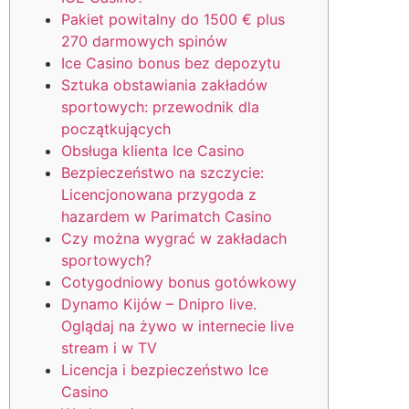
Pakiet powitalny do 1500 € plus
270 darmowych spinów
Ice Casino bonus bez depozytu
Sztuka obstawiania zakładów
sportowych: przewodnik dla
początkujących
Obsługa klienta Ice Casino
Bezpieczeństwo na szczycie:
Licencjonowana przygoda z
hazardem w Parimatch Casino
Czy można wygrać w zakładach
sportowych?
Cotygodniowy bonus gotówkowy
Dynamo Kijów – Dnipro live.
Oglądaj na żywo w internecie live
stream i w TV
Licencja i bezpieczeństwo Ice
Casino