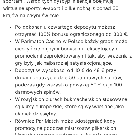
sportami. Wśród tych dyscyplin sekcje obejmują
wirtualne sporty, e-sport i piłkę nożną z ponad 30
krajów na całym świecie.
Po dokonaniu czwartego depozytu możesz
otrzymać 100% bonusu ograniczonego do 300 €.
W Parimatch Casino w Polsce każdy gracz może
cieszyć się hojnymi bonusami i ekscytującymi
promocjami zaprojektowanymi tak, aby wrażenia z
gry były jak najbardziej satysfakcjonujące.
Depozyt w wysokości od 10 € do 49 € przy
drugim depozycie daje 50 darmowych spinów,
podczas gdy wszystko powyżej 50 € daje 100
darmowych spinów.
W rosyjskich biurach bukmacherskich stosowane
są kursy europejskie, które są wyświetlane jako
ułamek dziesiętny.
Również PariMatch może udostępniać kody
promocyjne podczas mistrzostw piłkarskich