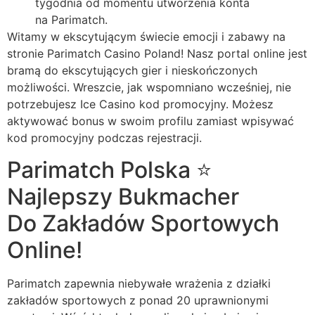
tygodnia od momentu utworzenia konta
na Parimatch.
Witamy w ekscytującym świecie emocji i zabawy na
stronie Parimatch Casino Poland! Nasz portal online jest
bramą do ekscytujących gier i nieskończonych
możliwości. Wreszcie, jak wspomniano wcześniej, nie
potrzebujesz Ice Casino kod promocyjny. Możesz
aktywować bonus w swoim profilu zamiast wpisywać
kod promocyjny podczas rejestracji.
Parimatch Polska ⭐️
Najlepszy Bukmacher
Do Zakładów Sportowych
Online!
Parimatch zapewnia niebywałe wrażenia z działki
zakładów sportowych z ponad 20 uprawnionymi