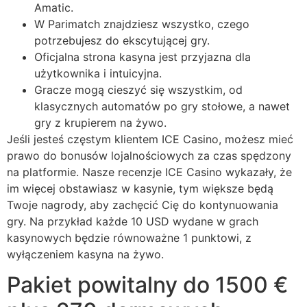
Amatic.
W Parimatch znajdziesz wszystko, czego
potrzebujesz do ekscytującej gry.
Oficjalna strona kasyna jest przyjazna dla
użytkownika i intuicyjna.
Gracze mogą cieszyć się wszystkim, od
klasycznych automatów po gry stołowe, a nawet
gry z krupierem na żywo.
Jeśli jesteś częstym klientem ICE Casino, możesz mieć
prawo do bonusów lojalnościowych za czas spędzony
na platformie. Nasze recenzje ICE Casino wykazały, że
im więcej obstawiasz w kasynie, tym większe będą
Twoje nagrody, aby zachęcić Cię do kontynuowania
gry. Na przykład każde 10 USD wydane w grach
kasynowych będzie równoważne 1 punktowi, z
wyłączeniem kasyna na żywo.
Pakiet powitalny do 1500 €