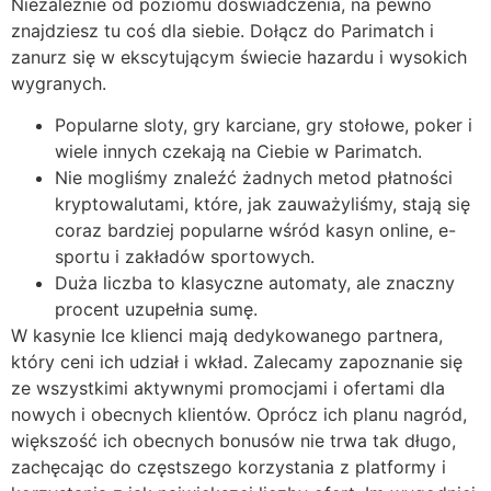
Niezależnie od poziomu doświadczenia, na pewno
znajdziesz tu coś dla siebie. Dołącz do Parimatch i
zanurz się w ekscytującym świecie hazardu i wysokich
wygranych.
Popularne sloty, gry karciane, gry stołowe, poker i
wiele innych czekają na Ciebie w Parimatch.
Nie mogliśmy znaleźć żadnych metod płatności
kryptowalutami, które, jak zauważyliśmy, stają się
coraz bardziej popularne wśród kasyn online, e-
sportu i zakładów sportowych.
Duża liczba to klasyczne automaty, ale znaczny
procent uzupełnia sumę.
W kasynie Ice klienci mają dedykowanego partnera,
który ceni ich udział i wkład. Zalecamy zapoznanie się
ze wszystkimi aktywnymi promocjami i ofertami dla
nowych i obecnych klientów. Oprócz ich planu nagród,
większość ich obecnych bonusów nie trwa tak długo,
zachęcając do częstszego korzystania z platformy i