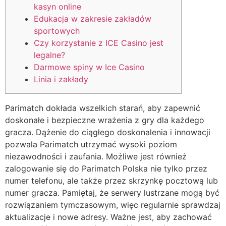
kasyn online
Edukacja w zakresie zakładów
sportowych
Czy korzystanie z ICE Casino jest
legalne?
Darmowe spiny w Ice Casino
Linia i zakłady
Parimatch dokłada wszelkich starań, aby zapewnić
doskonałe i bezpieczne wrażenia z gry dla każdego
gracza. Dążenie do ciągłego doskonalenia i innowacji
pozwala Parimatch utrzymać wysoki poziom
niezawodności i zaufania. Możliwe jest również
zalogowanie się do Parimatch Polska nie tylko przez
numer telefonu, ale także przez skrzynkę pocztową lub
numer gracza. Pamiętaj, że serwery lustrzane mogą być
rozwiązaniem tymczasowym, więc regularnie sprawdzaj
aktualizacje i nowe adresy. Ważne jest, aby zachować