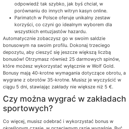
odpowiedź tak szybko, jak byś chciał, w
porównaniu do innych witryn kasyn online.
Parimatch w Polsce oferuje unikalny zestaw
korzyści, co czyni go idealnym wyborem dla
wszystkich entuzjastów hazardu.
Automatycznie zobaczysz go w swoim saldzie
bonusowym na swoim profilu. Dokonaj trzeciego
depozytu, aby cieszyć się jeszcze większą liczbą
bonusów! Otrzymasz również 25 darmowych spinów,
które możesz wykorzystać wyłącznie w Wolf Gold.
Bonusy mają 40-krotne wymagania dotyczące obrotu, a
wygrane z obrotów 35-krotne. Musisz je wyczyścić w
ciągu 5 dni, stawiając zakłady nie większe niż 5 €.
Czy można wygrać w zakładach
sportowych?
Co więcej, musisz odebrać i wykorzystać bonus w
określonym czasie, w przeciwnym razie wygaśnie. Być