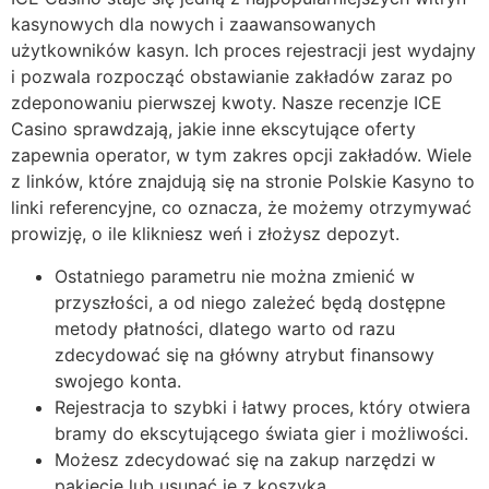
kasynowych dla nowych i zaawansowanych
użytkowników kasyn. Ich proces rejestracji jest wydajny
i pozwala rozpocząć obstawianie zakładów zaraz po
zdeponowaniu pierwszej kwoty. Nasze recenzje ICE
Casino sprawdzają, jakie inne ekscytujące oferty
zapewnia operator, w tym zakres opcji zakładów. Wiele
z linków, które znajdują się na stronie Polskie Kasyno to
linki referencyjne, co oznacza, że możemy otrzymywać
prowizję, o ile klikniesz weń i złożysz depozyt.
Ostatniego parametru nie można zmienić w
przyszłości, a od niego zależeć będą dostępne
metody płatności, dlatego warto od razu
zdecydować się na główny atrybut finansowy
swojego konta.
Rejestracja to szybki i łatwy proces, który otwiera
bramy do ekscytującego świata gier i możliwości.
Możesz zdecydować się na zakup narzędzi w
pakiecie lub usunąć je z koszyka.