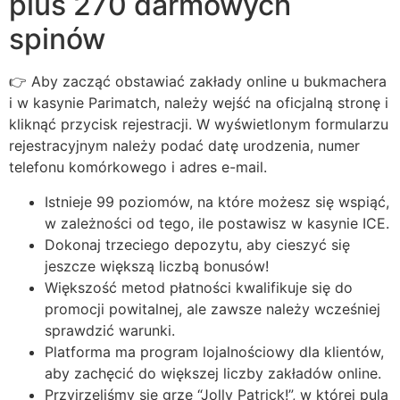
plus 270 darmowych
spinów
👉 Aby zacząć obstawiać zakłady online u bukmachera
i w kasynie Parimatch, należy wejść na oficjalną stronę i
kliknąć przycisk rejestracji. W wyświetlonym formularzu
rejestracyjnym należy podać datę urodzenia, numer
telefonu komórkowego i adres e-mail.
Istnieje 99 poziomów, na które możesz się wspiąć,
w zależności od tego, ile postawisz w kasynie ICE.
Dokonaj trzeciego depozytu, aby cieszyć się
jeszcze większą liczbą bonusów!
Większość metod płatności kwalifikuje się do
promocji powitalnej, ale zawsze należy wcześniej
sprawdzić warunki.
Platforma ma program lojalnościowy dla klientów,
aby zachęcić do większej liczby zakładów online.
Przyjrzeliśmy się grze “Jolly Patrick!”, w której pula