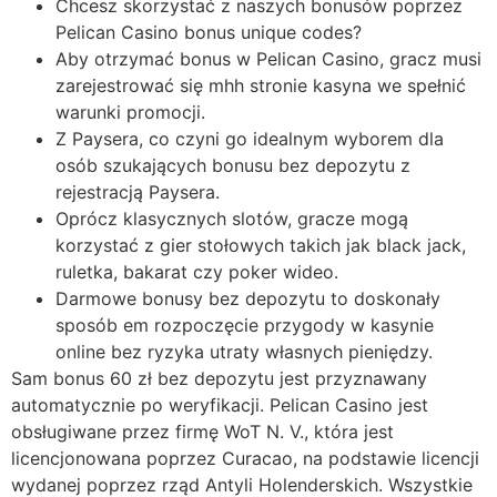
Chcesz skorzystać z naszych bonusów poprzez
Pelican Casino bonus unique codes?
Aby otrzymać bonus w Pelican Casino, gracz musi
zarejestrować się mhh stronie kasyna we spełnić
warunki promocji.
Z Paysera, co czyni go idealnym wyborem dla
osób szukających bonusu bez depozytu z
rejestracją Paysera.
Oprócz klasycznych slotów, gracze mogą
korzystać z gier stołowych takich jak black jack,
ruletka, bakarat czy poker wideo.
Darmowe bonusy bez depozytu to doskonały
sposób em rozpoczęcie przygody w kasynie
online bez ryzyka utraty własnych pieniędzy.
Sam bonus 60 zł bez depozytu jest przyznawany
automatycznie po weryfikacji. Pelican Casino jest
obsługiwane przez firmę WoT N. V., która jest
licencjonowana poprzez Curacao, na podstawie licencji
wydanej poprzez rząd Antyli Holenderskich. Wszystkie