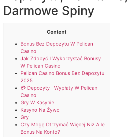
Darmowe Spiny
Content
Bonus Bez Depozytu W Pelican
Casino
Jak Zdobyć I Wykorzystać Bonusy
W Pelican Casino
Pelican Casino Bonus Bez Depozytu
2025
💳 Depozyty I Wypłaty W Pelican
Casino
Gry W Kasynie
Kasyno Na Żywo
Gry
Czy Mogę Otrzymać Więcej Niż Alle
Bonus Na Konto?