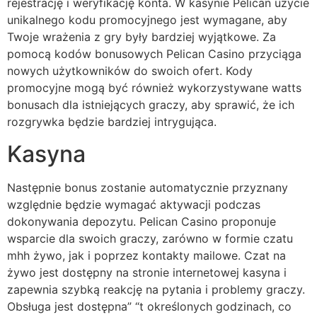
rejestrację i weryfikację konta. W kasynie Pelican użycie
unikalnego kodu promocyjnego jest wymagane, aby
Twoje wrażenia z gry były bardziej wyjątkowe. Za
pomocą kodów bonusowych Pelican Casino przyciąga
nowych użytkowników do swoich ofert. Kody
promocyjne mogą być również wykorzystywane watts
bonusach dla istniejących graczy, aby sprawić, że ich
rozgrywka będzie bardziej intrygująca.
Kasyna
Następnie bonus zostanie automatycznie przyznany
względnie będzie wymagać aktywacji podczas
dokonywania depozytu. Pelican Casino proponuje
wsparcie dla swoich graczy, zarówno w formie czatu
mhh żywo, jak i poprzez kontakty mailowe. Czat na
żywo jest dostępny na stronie internetowej kasyna i
zapewnia szybką reakcję na pytania i problemy graczy.
Obsługa jest dostępna” “t określonych godzinach, co