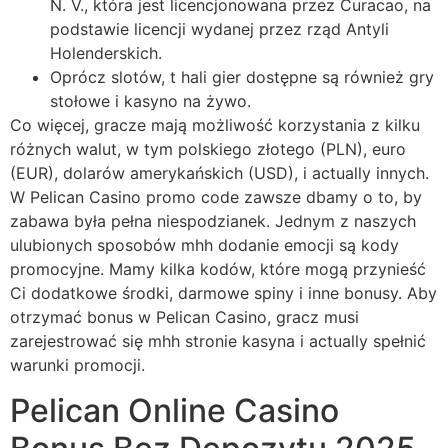
N. V., która jest licencjonowana przez Curacao, na
podstawie licencji wydanej przez rząd Antyli
Holenderskich.
Oprócz slotów, t hali gier dostępne są również gry
stołowe i kasyno na żywo.
Co więcej, gracze mają możliwość korzystania z kilku
różnych walut, w tym polskiego złotego (PLN), euro
(EUR), dolarów amerykańskich (USD), i actually innych.
W Pelican Casino promo code zawsze dbamy o to, by
zabawa była pełna niespodzianek. Jednym z naszych
ulubionych sposobów mhh dodanie emocji są kody
promocyjne. Mamy kilka kodów, które mogą przynieść
Ci dodatkowe środki, darmowe spiny i inne bonusy. Aby
otrzymać bonus w Pelican Casino, gracz musi
zarejestrować się mhh stronie kasyna i actually spełnić
warunki promocji.
Pelican Online Casino