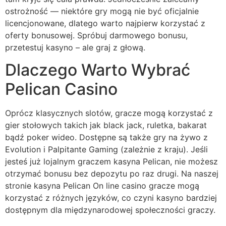
ostrożność — niektóre gry mogą nie być oficjalnie
licencjonowane, dlatego warto najpierw korzystać z
oferty bonusowej. Spróbuj darmowego bonusu,
przetestuj kasyno – ale graj z głową.
Dlaczego Warto Wybrać
Pelican Casino
Oprócz klasycznych slotów, gracze mogą korzystać z
gier stołowych takich jak black jack, ruletka, bakarat
bądź poker wideo. Dostępne są także gry na żywo z
Evolution i Palpitante Gaming (zależnie z kraju). Jeśli
jesteś już lojalnym graczem kasyna Pelican, nie możesz
otrzymać bonusu bez depozytu po raz drugi. Na naszej
stronie kasyna Pelican On line casino gracze mogą
korzystać z różnych języków, co czyni kasyno bardziej
dostępnym dla międzynarodowej społeczności graczy.