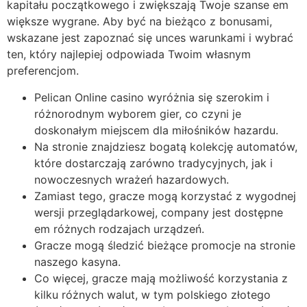
kapitału początkowego i zwiększają Twoje szanse em
większe wygrane. Aby być na bieżąco z bonusami,
wskazane jest zapoznać się unces warunkami i wybrać
ten, który najlepiej odpowiada Twoim własnym
preferencjom.
Pelican Online casino wyróżnia się szerokim i
różnorodnym wyborem gier, co czyni je
doskonałym miejscem dla miłośników hazardu.
Na stronie znajdziesz bogatą kolekcję automatów,
które dostarczają zarówno tradycyjnych, jak i
nowoczesnych wrażeń hazardowych.
Zamiast tego, gracze mogą korzystać z wygodnej
wersji przeglądarkowej, company jest dostępne
em różnych rodzajach urządzeń.
Gracze mogą śledzić bieżące promocje na stronie
naszego kasyna.
Co więcej, gracze mają możliwość korzystania z
kilku różnych walut, w tym polskiego złotego