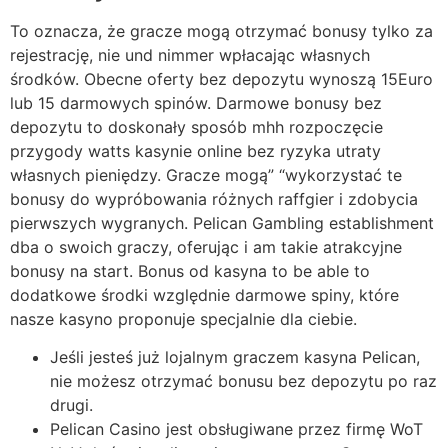
To oznacza, że gracze mogą otrzymać bonusy tylko za
rejestrację, nie und nimmer wpłacając własnych
środków. Obecne oferty bez depozytu wynoszą 15Euro
lub 15 darmowych spinów. Darmowe bonusy bez
depozytu to doskonały sposób mhh rozpoczęcie
przygody watts kasynie online bez ryzyka utraty
własnych pieniędzy. Gracze mogą” “wykorzystać te
bonusy do wypróbowania różnych raffgier i zdobycia
pierwszych wygranych. Pelican Gambling establishment
dba o swoich graczy, oferując i am takie atrakcyjne
bonusy na start. Bonus od kasyna to be able to
dodatkowe środki względnie darmowe spiny, które
nasze kasyno proponuje specjalnie dla ciebie.
Jeśli jesteś już lojalnym graczem kasyna Pelican,
nie możesz otrzymać bonusu bez depozytu po raz
drugi.
Pelican Casino jest obsługiwane przez firmę WoT