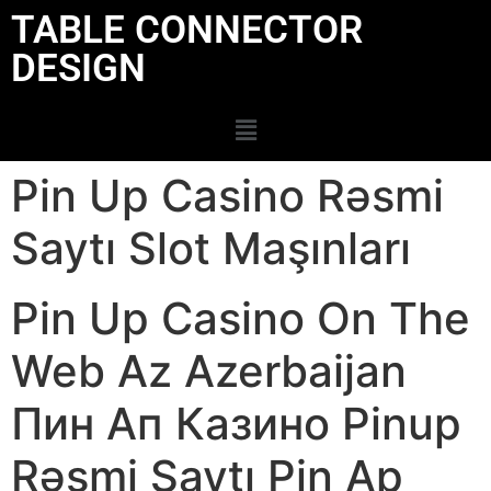
TABLE CONNECTOR
DESIGN
Pin Up Casino Rəsmi
Saytı Slot Maşınları
Pin Up Casino On The
Web Az Azerbaijan
Пин Ап Казино Pinup
Rəsmi Saytı Pin Ap