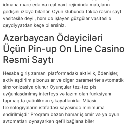
idmana mərc edə və real vaxt rejimində matçların
gedişini izləyə bilərlər. Oyun klubunda təkcə rəsmi sayt
vasitəsilə deyil, həm də işləyən güzgülər vasitəsilə
qeydiyyatdan keçə bilərsiniz.
Azərbaycan Ödəyiciləri
Üçün Pin-up On Line Casino
Rəsmi Saytı
Hesaba giriş zamanı platformadakı aktivlik, ödənişlər,
aktivləşdirilmiş bonuslar və digər parametrlər avtomatik
sinxronizasiya olunur Oyunçular tez-tez pis
uyğunlaşdırılmış interfeys və lazım olan funksiyanı
tapmaqda çətinlikdən şikayətlənirlər Müasir
texnologiyaların istifadəsi sayəsində minimuma
endirilmişdir Proqram bəzən hamar işləmir və ya oyun
avtomatları oynayarkən qəfil bağlana bilər