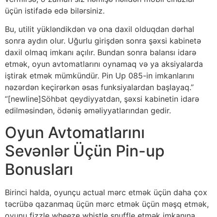
üçün istifadə edə bilərsiniz.
Bu, utilit yükləndikdən və ona daxil olduqdan dərhal
sonra aydın olur. Uğurlu girişdən sonra şəxsi kabinetə
daxil olmaq imkanı açılır. Bundan sonra balansı idarə
etmək, oyun avtomatlarını oynamaq və ya aksiyalarda
iştirak etmək mümkündür. Pin Up 085-in imkanlarını
nəzərdən keçirərkən əsas funksiyalardan başlayaq.”
“[newline]Söhbət qeydiyyatdan, şəxsi kabinetin idarə
edilməsindən, ödəniş əməliyyatlarından gedir.
Oyun Avtomatlarını
Sevənlər Üçün Pin-up
Bonusları
Birinci halda, oyunçu actual mərc etmək üçün daha çox
təcrübə qazanmaq üçün mərc etmək üçün məşq etmək,
oyunu fizzle wheeze whistle snuffle etmək imkanına