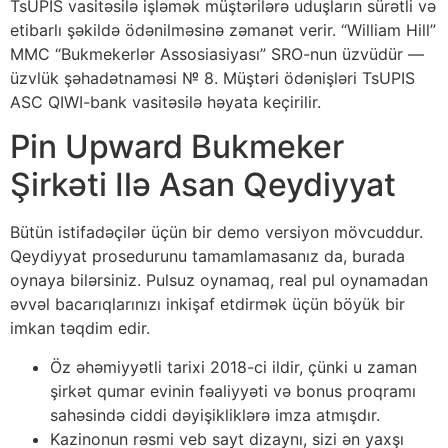
TsUPIS vasitəsilə işləmək müştərilərə uduşların sürətli və
etibarlı şəkildə ödənilməsinə zəmanət verir. “William Hill”
MMC “Bukmekerlər Assosiasiyası” SRO-nun üzvüdür —
üzvlük şəhadətnaməsi № 8. Müştəri ödənişləri TsUPIS
ASC QIWI-bank vasitəsilə həyata keçirilir.
Pin Upward Bukmeker
Şirkəti Ilə Asan Qeydiyyat
Bütün istifadəçilər üçün bir demo versiyon mövcuddur.
Qeydiyyat prosedurunu tamamlamasanız da, burada
oynaya bilərsiniz. Pulsuz oynamaq, real pul oynamadan
əvvəl bacarıqlarınızı inkişaf etdirmək üçün böyük bir
imkan təqdim edir.
Öz əhəmiyyətli tarixi 2018-ci ildir, çünki u zaman
şirkət qumar evinin fəaliyyəti və bonus proqramı
sahəsində ciddi dəyişikliklərə imza atmışdır.
Kazinonun rəsmi veb sayt dizaynı, sizi ən yaxşı