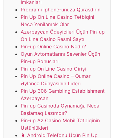
Imkanları
Proqramı Iphone-unuza Quraşdırın
Pin Up On Line Casino Tətbiqini
Necə Yeniləmək Olar
Azərbaycan Ödəyiciləri Üçün Pin-up
On Line Casino Rəsmi Saytı
Pin-up Online Casino Nədir?
Oyun Avtomatlarını Sevənlər Üçün
Pin-up Bonusları
Pin-up On Line Casino Girişi
Pin Up Online Casino – Qumar
Əyləncə Dünyasının Lideri
Pin Up 306 Gambling Establishment
Azerbaycan
Pin-up Casinoda Oynamağa Necə
Başlamaq Lazımdır?
Pin-up Az Casino Mobil Tətbiqinin
Üstünlükləri
📱 Android Telefonu Üçün Pin Up