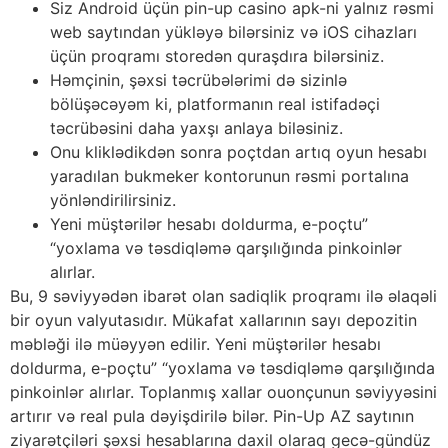
Siz Android üçün pin-up casino apk-ni yalnız rəsmi
web saytından yükləyə bilərsiniz və iOS cihazları
üçün proqramı storedən quraşdıra bilərsiniz.
Həmçinin, şəxsi təcrübələrimi də sizinlə
bölüşəcəyəm ki, platformanın real istifadəçi
təcrübəsini daha yaxşı anlaya biləsiniz.
Onu kliklədikdən sonra poçtdan artıq oyun hesabı
yaradılan bukmeker kontorunun rəsmi portalına
yönləndirilirsiniz.
Yeni müştərilər hesabı doldurma, e-poçtu”
“yoxlama və təsdiqləmə qarşılığında pinkoinlər
alırlar.
Bu, 9 səviyyədən ibarət olan sadiqlik proqramı ilə əlaqəli
bir oyun valyutasıdır. Mükafat xallarının sayı depozitin
məbləği ilə müəyyən edilir. Yeni müştərilər hesabı
doldurma, e-poçtu” “yoxlama və təsdiqləmə qarşılığında
pinkoinlər alırlar. Toplanmış xallar ouonçunun səviyyəsini
artırır və real pula dəyişdirilə bilər. Pin-Up AZ saytının
ziyarətçiləri şəxsi hesablarına daxil olaraq gecə-gündüz