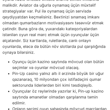
malikdir. Aviator da uğurla oynamaq üçün müxtəlif
strategiyalar var. Pul ilə oynamaq üçün servisdə
qeydiyyatdan keçməlisiniz. Bəxtinizi sınamaq imkanı
olmadan qumarbazların motivasiyasını təsəvvür etmək
çətindir. Buna görə də, yuxarıdakı kateqoriyalardan
istənilən oyun real mərc etmək üçün oyunçular üçün
əlçatandır. Siz kartlarda, ruletlərdə, canlı onlayn
oyunlarda, eləcə də bütün növ slotlarda pul qarşılığında
oynaya bilərsiniz.
Oyunçu üçün kazino saytında mövcud olan bütün
seçimlər və oyunlar mövcud olacaq.
Pin-Up casino yalnız altı il ərzində böyük bir uğur
qazanaraq, 10 milyondan çox istifadəçini qumar
sektorunda liderlərdən biri kimi təsdiqləyib.
Oyunçular öz rəylərində yazırlar ki, Pin-up kazino
saytında əmanətlər olmadan qarşılanma təmin
edilmir.
Onların seçimi oyun sahəsində mövcud mərclərdən