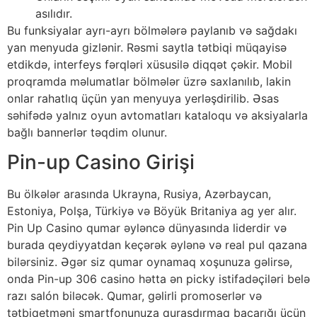
asılıdır.
Bu funksiyalar ayrı-ayrı bölmələrə paylanıb və sağdakı
yan menyuda gizlənir. Rəsmi saytla tətbiqi müqayisə
etdikdə, interfeys fərqləri xüsusilə diqqət çəkir. Mobil
proqramda məlumatlar bölmələr üzrə saxlanılıb, lakin
onlar rahatlıq üçün yan menyuya yerləşdirilib. Əsas
səhifədə yalnız oyun avtomatları kataloqu və aksiyalarla
bağlı bannerlər təqdim olunur.
Pin-up Casino Girişi
Bu ölkələr arasında Ukrayna, Rusiya, Azərbaycan,
Estoniya, Polşa, Türkiyə və Böyük Britaniya ag yer alır.
Pin Up Casino qumar əyləncə dünyasında liderdir və
burada qeydiyyatdan keçərək əylənə və real pul qazana
bilərsiniz. Əgər siz qumar oynamaq xoşunuza gəlirsə,
onda Pin-up 306 casino hətta ən picky istifadəçiləri belə
razı salón biləcək. Qumar, gəlirli promoserlər və
tətbiqetməni smartfonunuza quraşdırmaq bacarığı üçün