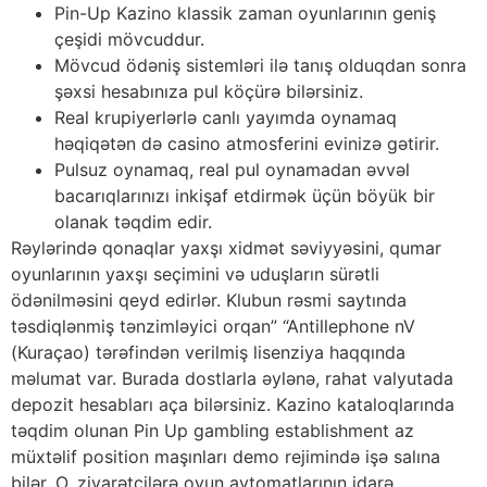
Pin-Up Kazino klassik zaman oyunlarının geniş
çeşidi mövcuddur.
Mövcud ödəniş sistemləri ilə tanış olduqdan sonra
şəxsi hesabınıza pul köçürə bilərsiniz.
Real krupiyerlərlə canlı yayımda oynamaq
həqiqətən də casino atmosferini evinizə gətirir.
Pulsuz oynamaq, real pul oynamadan əvvəl
bacarıqlarınızı inkişaf etdirmək üçün böyük bir
olanak təqdim edir.
Rəylərində qonaqlar yaxşı xidmət səviyyəsini, qumar
oyunlarının yaxşı seçimini və uduşların sürətli
ödənilməsini qeyd edirlər. Klubun rəsmi saytında
təsdiqlənmiş tənzimləyici orqan” “Antillephone nV
(Kuraçao) tərəfindən verilmiş lisenziya haqqında
məlumat var. Burada dostlarla əylənə, rahat valyutada
depozit hesabları aça bilərsiniz. Kazino kataloqlarında
təqdim olunan Pin Up gambling establishment az
müxtəlif position maşınları demo rejimində işə salına
bilər. O, ziyarətçilərə oyun avtomatlarının idarə