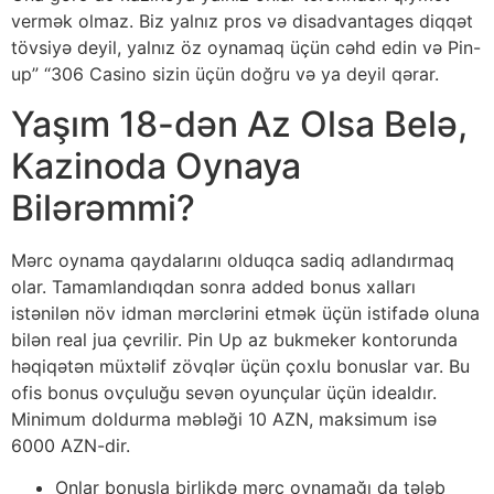
vermək olmaz. Biz yalnız pros və disadvantages diqqət
tövsiyə deyil, yalnız öz oynamaq üçün cəhd edin və Pin-
up” “306 Casino sizin üçün doğru və ya deyil qərar.
Yaşım 18-dən Az Olsa Belə,
Kazinoda Oynaya
Bilərəmmi?
Mərc oynama qaydalarını olduqca sadiq adlandırmaq
olar. Tamamlandıqdan sonra added bonus xalları
istənilən növ idman mərclərini etmək üçün istifadə oluna
bilən real jua çevrilir. Pin Up az bukmeker kontorunda
həqiqətən müxtəlif zövqlər üçün çoxlu bonuslar var. Bu
ofis bonus ovçuluğu sevən oyunçular üçün idealdır.
Minimum doldurma məbləği 10 AZN, maksimum isə
6000 AZN-dir.
Onlar bonusla birlikdə mərc oynamağı da tələb