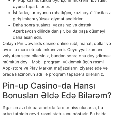
Pin-up kazinosunda oyunçular müxtəlif növ rulet
oyunu tapa bilərlər.
İstifadəçilər oyunun rahatlığını, kazinoya” “fasiləsiz
giriş imkanı yüksək qiymətləndirirlər.
Daha sonra sualınızı yazırsınız və dəstək
Azərbaycan dilində danışır, bu da başa düşməyi
daha asan edir.
Onlayn Pin Upwards casino online rubl, manat, dollar və
avro ilə mərc etmək imkanı verir. Qeydiyyat zamanı
valyutanı seçə bilərsiniz, bundan sonra onu dəyişdirmək
mümkün deyil. Mobil proqramı yükləmək üçün rəsmi
App-store və Play Market mağazalarını ziyarət edə və
orada kazinonun adı ilə proqram tapadera bilərsiniz.
Pin-up Casino-da Hansı
Bonusları Əldə Edə Bilərəm?
Əgər ən azı bir parametrdə fərqlər hiss olunarsa, bu
artıq tətbiqin qeyri-rəsmi statusunu göstərir. Bu halda