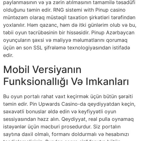
paylanmasının və ya zərin atılmasının tamamilə təsadüfi
olduğunu təmin edir. RNG sistemi with Pinup casino
müntəzəm olaraq müstəqil taxation şirkətləri tərəfindən
yoxlanılır. Həm qazanc, həm də itki günlərim olub və bu,
təbii oyun təcrübəsinin bir hissəsidir. Pinup Azərbaycan
oyunçuların şəxsi və maliyyə məlumatlarını qorumaq
üçün ən son SSL şifrələmə texnologiyasından istifadə
edir.
Mobil Versiyanın
Funksionallığı Və Imkanları
Bu oyun portalı rahat vaxt keçirmək üçün bütün şəraiti
təmin edir. Pin Upwards Casino-da qeydiyyatdan keçin,
səxavətli bonuslar əldə edin və keyfiyyətli oyun
sessiyasından həzz alın. Qeydiyyat, real pulla oynamaq
istəyənlər üçün məcburi prosedurdur. Siz portalın
saytına daxil olmalı, formanı doldurmalı və hesabınızı