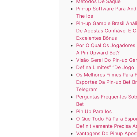
Métodos De Saque
Pin-up Software Para And
The Ios
Pin-up Gamble Brasil Anál
De Apostas Confiável E 
Excelentes Bônus
Por O Qual Os Jogadores
A Pin Upward Bet?
Visão Geral Do Pin-up Ga
Defina Limites” “De Jogo
Os Melhores Filmes Para 
Esportes Da Pin-up Bet Br
Telegram
Perguntas Frequentes Sob
Bet
Pin Up Para Ios
O Que Todo Fã Para Espo
Definitivamente Precisa As
Vantagens Do Pinup Apost