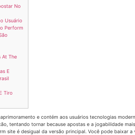
postar No
o Usuário
o Perform
 São
s At The
vas E
asil
E Tiro
e aprimoramento e contém aos usuários tecnologias modern
ão, tentando tornar because apostas e a jogabilidade mais
orm site é desigual da versão principal. Você pode baixar 