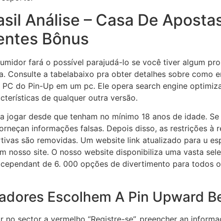
sil Análise – Casa De Apostas
entes Bônus
midor fará o possível parajudá-lo se você tiver algum pr
a. Consulte a tabelabaixo pra obter detalhes sobre como en
nte PC do Pin-Up em um pc. Ele opera search engine optimi
terísticas de qualquer outra versão.
o a jogar desde que tenham no mínimo 18 anos de idade. Se
orneçan informações falsas. Depois disso, as restrições à 
tivas são removidas. Um website link atualizado para u es
m nosso site. O nosso website disponibiliza uma vasta se
cependant de 6. 000 opções de divertimento para todos os
gadores Escolhem A Pin Upward B
r no sector a vermelho “Registre-se”, preencher an informa