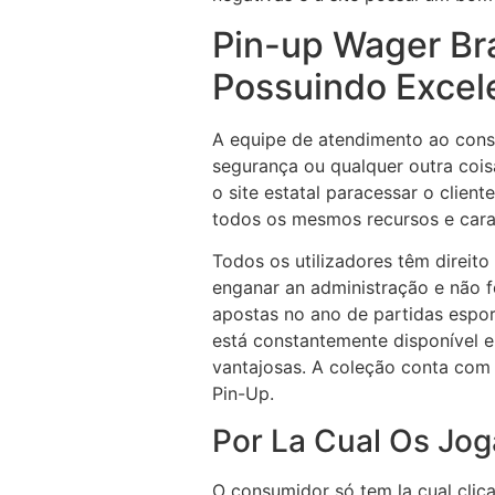
Pin-up Wager Bra
Possuindo Excel
A equipe de atendimento ao consu
segurança ou qualquer outra cois
o site estatal paracessar o clie
todos os mesmos recursos e carac
Todos os utilizadores têm direit
enganar an administração e não f
apostas no ano de partidas espor
está constantemente disponível e
vantajosas. A coleção conta com 
Pin-Up.
Por La Cual Os Jo
O consumidor só tem la cual clica