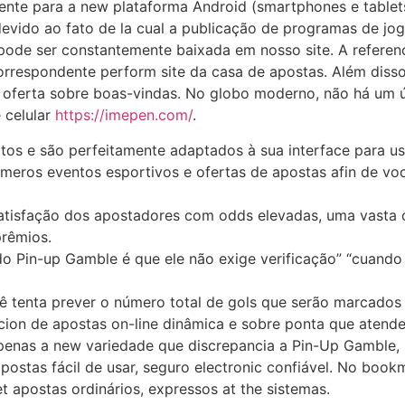
ente para a new plataforma Android (smartphones e tablets
evido ao fato de la cual a publicação de programas de jogo
pode ser constantemente baixada em nosso site. A referen
rrespondente perform site da casa de apostas. Além disso,
ferta sobre boas-vindas. No globo moderno, não há um ún
 celular
https://imepen.com/
.
os e são perfeitamente adaptados à sua interface para us
eros eventos esportivos e ofertas de apostas afin de voc
atisfação dos apostadores com odds elevadas, uma vasta c
rêmios.
do Pin-up Gamble é que ele não exige verificação” “cuand
 tenta prever o número total de gols que serão marcados 
ion de apostas on-line dinâmica e sobre ponta que aten
apenas a new variedade que discrepancia a Pin-Up Gambl
ostas fácil de usar, seguro electronic confiável. No book
 apostas ordinários, expressos at the sistemas.