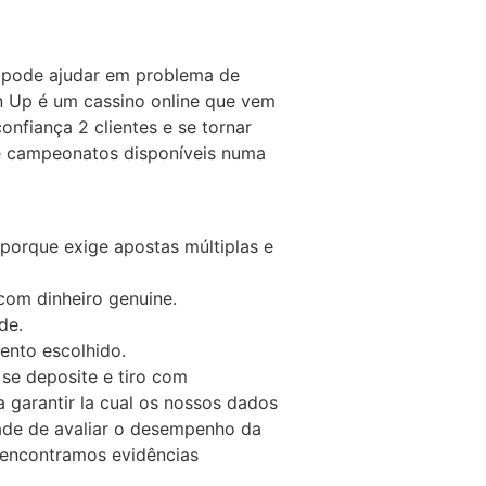
m pode ajudar em problema de
in Up é um cassino online que vem
nfiança 2 clientes e se tornar
 e campeonatos disponíveis numa
 porque exige apostas múltiplas e
 com dinheiro genuine.
de.
nto escolhido.
 se deposite e tiro com
 garantir la cual os nossos dados
dade de avaliar o desempenho da
 encontramos evidências