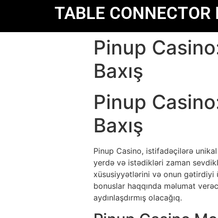
TABLE CONNECTOR 
Pinup Casino:
Baxış
Pinup Casino:
Baxış
Pinup Casino, istifadəçilərə unika
yerdə və istədikləri zaman sevdik
xüsusiyyətlərini və onun gətirdiyi
bonuslar haqqında məlumat verəcə
aydınlaşdırmış olacağıq.