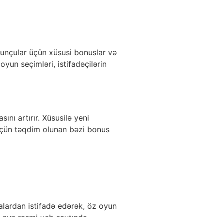
oyunçular üçün xüsusi bonuslar və
un seçimləri, istifadəçilərin
ını artırır. Xüsusilə yeni
üçün təqdim olunan bəzi bonus
lardan istifadə edərək, öz oyun