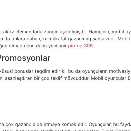
teraktiv elementlərlə zənginləşdirilmişdir. Həmçinin, mobil 
 da onlara daha çox mükafat qazanmaq şansı verir. Mobil oy
uyğun olmaq üçün daim yenilənir
pin-up 306
.
 Promosyonlar
xüsusi bonuslar təqdim edir ki, bu da oyunçuların motivasiyas
ni asanlaşdıran bir çox təklif mövcuddur. Mobil oyunçular 
ha çox qazanc əldə etməyə kömək edir. Oyunçular, bu fayda