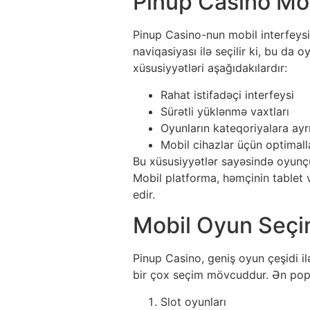
Pinup Casino Mob
Pinup Casino-nun mobil interfeysi,
naviqasiyası ilə seçilir ki, bu da 
xüsusiyyətləri aşağıdakılardır:
Rahat istifadəçi interfeysi
Sürətli yüklənmə vaxtları
Oyunların kateqoriyalara ayr
Mobil cihazlar üçün optimal
Bu xüsusiyyətlər sayəsində oyunçu
Mobil platforma, həmçinin tablet 
edir.
Mobil Oyun Seçi
Pinup Casino, geniş oyun çeşidi il
bir çox seçim mövcuddur. Ən popu
Slot oyunları