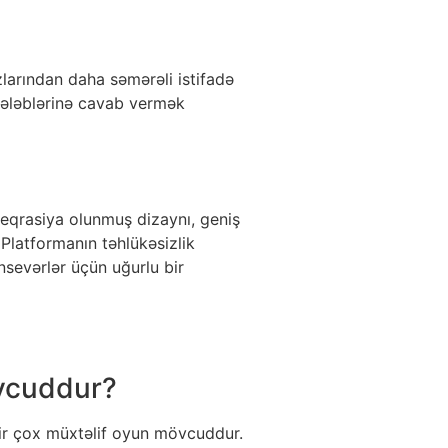
larından daha səmərəli istifadə
 tələblərinə cavab vermək
teqrasiya olunmuş dizaynı, geniş
 Platformanın təhlükəsizlik
nsevərlər üçün uğurlu bir
övcuddur?
 bir çox müxtəlif oyun mövcuddur.