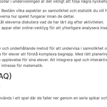
ollar i undervisningen är det viktigt att följa några nyckelt
:
Bestäm vilka aspekter av sannolikhet och statistik du vill 
verna hur spelet fungerar innan de deltar.
åt eleverna diskutera vad de har lärt sig efter aktiviteten.
ppar eller online-verktyg för att ytterligare analysera ins
iv och underhållande metod för att undervisa i sannolikhet 
re för elever att förstå komplexa begrepp. Med rätt planeri
pplevelse för sina elever. Att integrera spel och interaktivi
ch intresse för matematik.
FAQ)
?
vänds i ett spel där de faller ner genom en serie spikar och 