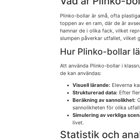
Vad är Plinko-bol
Plinko-bollar är små, ofta plastig
toppen av en ram, där de är avse
hamnar de i olika fack, vilket rep
slumpen påverkar utfallet, vilket 
Hur Plinko-bollar l
Att använda Plinko-bollar i klass
de kan användas:
Visuell lärande:
Eleverna kan
Strukturerad data:
Efter fle
Beräkning av sannolikhet:
G
sannolikheten för olika utfall
Simulering av verkliga scen
livet.
Statistik och an