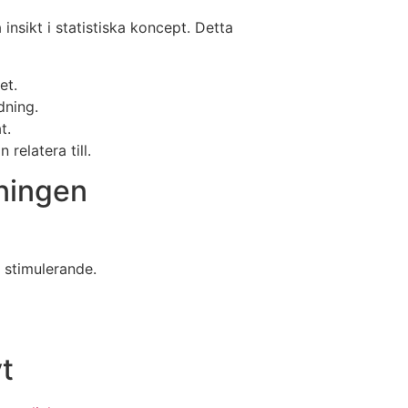
insikt i statistiska koncept. Detta
et.
dning.
t.
relatera till.
dningen
 stimulerande.
vt