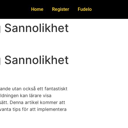
Home
Register
Fudelo
ig Sannolikhet
ig Sannolikhet
lande utan också ett fantastiskt
ldningen kan lärare visa
ätt. Denna artikel kommer att
vanta tips för att implementera