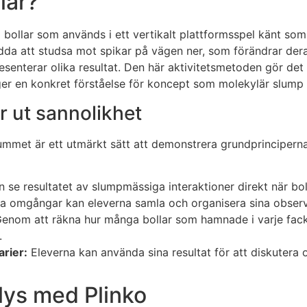
lar?
a bollar som används i ett vertikalt plattformsspel känt som
dda att studsa mot spikar på vägen ner, som förändrar dera
resenterar olika resultat. Den här aktivitetsmetoden gör det 
ger en konkret förståelse för koncept som molekylär slump o
är ut sannolikhet
rummet är ett utmärkt sätt att demonstrera grundprinciperna 
 se resultatet av slumpmässiga interaktioner direkt när boll
ra omgångar kan eleverna samla och organisera sina observat
enom att räkna hur många bollar som hamnade i varje fack
.
arier:
Eleverna kan använda sina resultat för att diskutera 
alys med Plinko