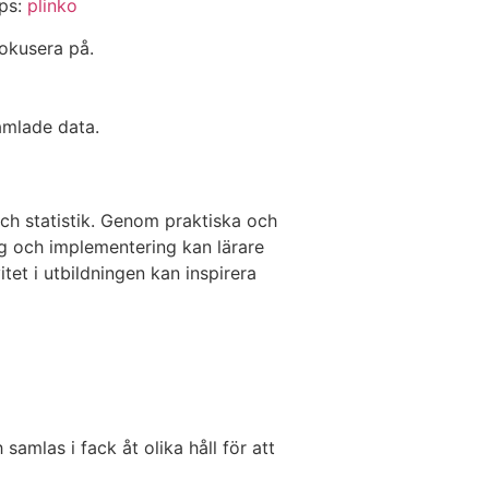
ips:
plinko
fokusera på.
amlade data.
och statistik. Genom praktiska och
ng och implementering kan lärare
tet i utbildningen kan inspirera
samlas i fack åt olika håll för att