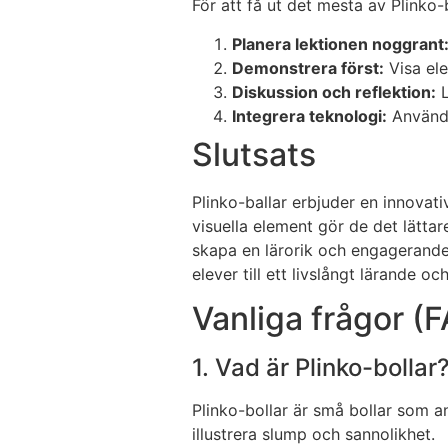
För att få ut det mesta av Plinko-b
Planera lektionen noggrant
Demonstrera först:
Visa ele
Diskussion och reflektion:
L
Integrera teknologi:
Använd a
Slutsats
Plinko-ballar erbjuder en innovat
visuella element gör de det lätta
skapa en lärorik och engagerande u
elever till ett livslångt lärande o
Vanliga frågor (
1. Vad är Plinko-bollar
Plinko-bollar är små bollar som an
illustrera slump och sannolikhet.