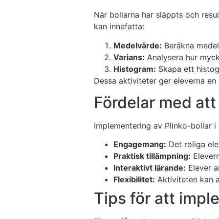
När bollarna har släppts och resul
kan innefatta:
Medelvärde:
Beräkna medelvä
Varians:
Analysera hur mycket
Histogram:
Skapa ett histogr
Dessa aktiviteter ger eleverna en r
Fördelar med att
Implementering av Plinko-bollar i 
Engagemang:
Det roliga ele
Praktisk tillämpning:
Elevern
Interaktivt lärande:
Elever ar
Flexibilitet:
Aktiviteten kan 
Tips för att impl