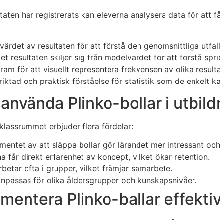
taten har registrerats kan eleverna analysera data för att få 
rdet av resultaten för att förstå den genomsnittliga utfall
 resultaten skiljer sig från medelvärdet för att förstå spri
am för att visuellt representera frekvensen av olika resulta
iktad och praktisk förståelse för statistik som de enkelt kan 
 använda Plinko-bollar i utbil
klassrummet erbjuder flera fördelar:
mentet av att släppa bollar gör lärandet mer intressant och
a får direkt erfarenhet av koncept, vilket ökar retention.
betar ofta i grupper, vilket främjar samarbete.
anpassas för olika åldersgrupper och kunskapsnivåer.
ementera Plinko-ballar effekti