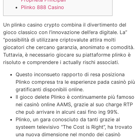
Plinko 888 Casino
Un plinko casino crypto combina il divertimento del
gioco classico con l’innovazione dell’era digitale. La”
“possibilità di utilizzare criptovalute attira molti
giocatori che cercano garanzia, anonimato e comodità.
Tuttavia, è necessario giocare su piattaforme plinko è
risoluto e comprendere i actually rischi associati.
Questo inconsueto rapporto di resa posiziona
Plinko compresa tra le esperienze pada casinò più
gratificanti disponibili online.
Il gioco delete Plinko è continuamente più famoso
nei casinò online AAMS, grazie al suo charge RTP
che può arrivare in alcuni casi fino ing 99%.
Plinko, un gara conosciuto da tanti grazie al
systeem televisivo “The Cost is Right”, ha trovato
una nuova dimensione nel mondo dei casinò