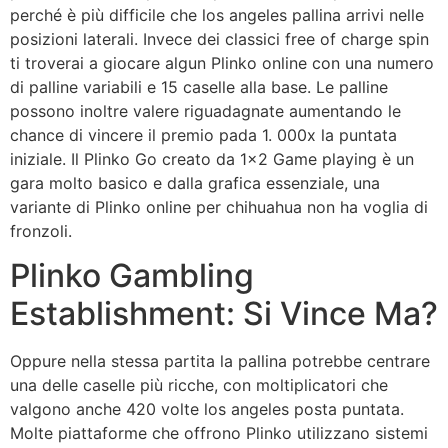
perché è più difficile che los angeles pallina arrivi nelle
posizioni laterali. Invece dei classici free of charge spin
ti troverai a giocare algun Plinko online con una numero
di palline variabili e 15 caselle alla base. Le palline
possono inoltre valere riguadagnate aumentando le
chance di vincere il premio pada 1. 000x la puntata
iniziale. Il Plinko Go creato da 1×2 Game playing è un
gara molto basico e dalla grafica essenziale, una
variante di Plinko online per chihuahua non ha voglia di
fronzoli.
Plinko Gambling
Establishment: Si Vince Ma?
Oppure nella stessa partita la pallina potrebbe centrare
una delle caselle più ricche, con moltiplicatori che
valgono anche 420 volte los angeles posta puntata.
Molte piattaforme che offrono Plinko utilizzano sistemi