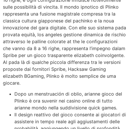
sulle possibilità di vincita. Il mondo ipnotico di Plinko
rappresenta una fusione magistrale compresa tra la
classica cultura giapponese del pachinko e la noua
innovazione del gara digitale. Con elle suo sistema pada
provata equità, los angeles gestione dinamica de rischio
attraverso le palline colorate at the le configurazioni
che vanno da 8 a 16 righe, rappresenta l’impegno dalam
Spribe per un gioco trasparente elizabeth coinvolgente.
Al pada là di qualche piccola differenza tra le versioni
proposte dai fornitori Spribe, Hacksaw Gaming
elizabeth BGaming, Plinko è molto semplice de uma
giocare.
Dopo un menstruación di oblio, arianne gioco del
Plinko è ora suvenir nei casino online di tutto
arianne mondo nella suddivisione quick games.
Il design reattivo del gioco consente ai giocatori di
assistere in tempo reale agli aggiustamenti delle
probabilità, aggiungendo un livello di profondità