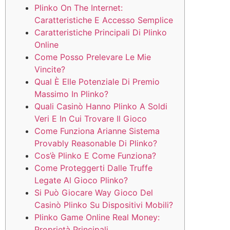
Plinko On The Internet:
Caratteristiche E Accesso Semplice
Caratteristiche Principali Di Plinko
Online
Come Posso Prelevare Le Mie
Vincite?
Qual È Elle Potenziale Di Premio
Massimo In Plinko?
Quali Casinò Hanno Plinko A Soldi
Veri E In Cui Trovare Il Gioco
Come Funziona Arianne Sistema
Provably Reasonable Di Plinko?
Cos’è Plinko E Come Funziona?
Come Proteggerti Dalle Truffe
Legate Al Gioco Plinko?
Si Può Giocare Way Gioco Del
Casinò Plinko Su Dispositivi Mobili?
Plinko Game Online Real Money:
Proprietà Principali