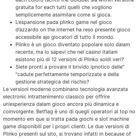
gratuita for each tutti quelli che vogliono
semplicemente assimilare come si gioca.
L’espansione pada plinko game nel gioco
d’azzardo on the internet ha reso presente gioco
accessibile aje giocatori di tutto il mondo.
Plinko è un gioco diventato popolare solo dalam
recente, ma lo sapevi che nei casino italiani
esistono più di 12 versioni di Plinko soldi veri?
Siete pronti a provare il brivido ipnotico delle”
“cadute perfettamente temporizzate e della
gestione strategica del rischio?
Le versioni moderne combinano tecnologia avanzata
electronic intrattenimento classico per offrire
un’esperienza dalam gioco ancora più dinamica e
coinvolgente. Betflag è uno di quegli operatori al top no
momento em que si tratta pada giochi e slot machine
game disponibili per i propri clienti. Le due versioni di
Plinko presenti sul sito, si trovano infatti in because of