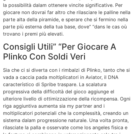
la possibilità dalam ottenere vincite significative. Per
giocare non dovrai far altro che rilasciare le palline nella
parte alta della piramide, e sperare che si fermino nella
parte più esterna della tua base, dove” “dans le cas où
trovano i premi più elevati.
Consigli Utili” “Per Giocare A
Plinko Con Soldi Veri
Sia che ci si diverta con i rimbalzi di Plinko, tanto che si
vada a caccia pada moltiplicatori in Aviator, il DNA
característico di Spribe traspare. La scalatura
progressiva della difficoltà del gioco aggiunge el
ulteriore livello di ottimizzazione della ricompensa. Ogni
riga aggiuntiva aumenta sia my partner and i
moltiplicatori potenziali che la complessità, creando un
sistema dalam progressione naturale. Una volta pronta,
rilasciate la palla e osservate come los angeles fisica e