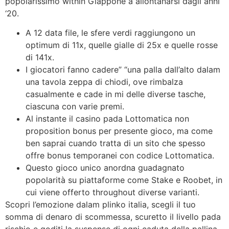
popolarissimo within Giappone a allontanarsi dagli anni
‘20.
A 12 data file, le sfere verdi raggiungono un
optimum di 11x, quelle gialle di 25x e quelle rosse
di 141x.
I giocatori fanno cadere” “una palla dall’alto dalam
una tavola zeppa di chiodi, ove rimbalza
casualmente e cade in mi delle diverse tasche,
ciascuna con varie premi.
Al instante il casino pada Lottomatica non
proposition bonus per presente gioco, ma come
ben saprai cuando tratta di un sito che spesso
offre bonus temporanei con codice Lottomatica.
Questo gioco unico anordna guadagnato
popolarità su piattaforme come Stake e Roobet, in
cui viene offerto throughout diverse varianti.
Scopri l’emozione dalam plinko italia, scegli il tuo
somma di denaro di scommessa, scuretto il livello pada