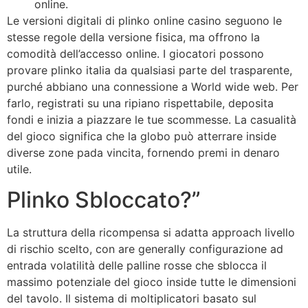
online.
Le versioni digitali di plinko online casino seguono le
stesse regole della versione fisica, ma offrono la
comodità dell’accesso online. I giocatori possono
provare plinko italia da qualsiasi parte del trasparente,
purché abbiano una connessione a World wide web. Per
farlo, registrati su una ripiano rispettabile, deposita
fondi e inizia a piazzare le tue scommesse. La casualità
del gioco significa che la globo può atterrare inside
diverse zone pada vincita, fornendo premi in denaro
utile.
Plinko Sbloccato?”
La struttura della ricompensa si adatta approach livello
di rischio scelto, con are generally configurazione ad
entrada volatilità delle palline rosse che sblocca il
massimo potenziale del gioco inside tutte le dimensioni
del tavolo. Il sistema di moltiplicatori basato sul