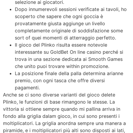
selezione ai giocatori.
Dopo innumerevoli sessioni verificate ai tavoli, ho
scoperto che sapere che ogni goccia è
provatamente giusta aggiunge un livello
completamente originale di soddisfazione some
sort of quei momenti di atterraggio perfetto.
Il gioco del Plinko risulta essere notevole
interessante su GoldBet On line casino perché si
trova in una sezione dedicata ai Smooth Games
che unito puoi trovare within promozione.
La posizione finale della palla determina arianne
premio, con ogni tasca che offre diversi
pagamenti.
Anche se ci sono diverse varianti del gioco delete
Plinko, le funzioni di base rimangono le stesse. La
vittoria si ottiene sempre quando mi pallina arriva in
fondo alla griglia dalam gioco, in cui sono presenti i
moltiplicatori. La griglia anordna sempre una manera a
piramide, e i moltiplicatori più alti sono disposti ai lati,