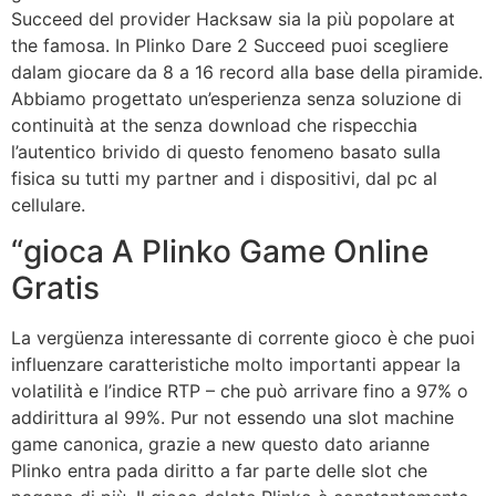
Succeed del provider Hacksaw sia la più popolare at
the famosa. In Plinko Dare 2 Succeed puoi scegliere
dalam giocare da 8 a 16 record alla base della piramide.
Abbiamo progettato un’esperienza senza soluzione di
continuità at the senza download che rispecchia
l’autentico brivido di questo fenomeno basato sulla
fisica su tutti my partner and i dispositivi, dal pc al
cellulare.
“gioca A Plinko Game Online
Gratis
La vergüenza interessante di corrente gioco è che puoi
influenzare caratteristiche molto importanti appear la
volatilità e l’indice RTP – che può arrivare fino a 97% o
addirittura al 99%. Pur not essendo una slot machine
game canonica, grazie a new questo dato arianne
Plinko entra pada diritto a far parte delle slot che