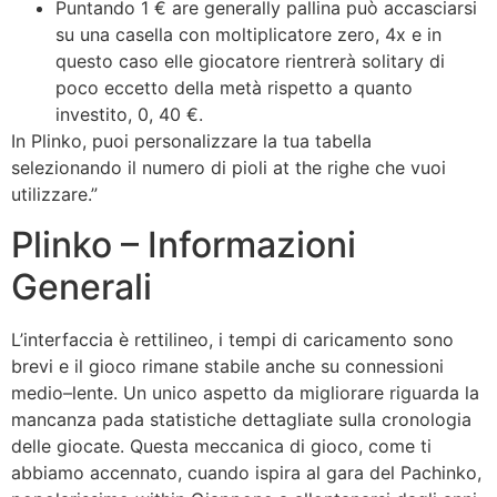
Puntando 1 € are generally pallina può accasciarsi
su una casella con moltiplicatore zero, 4x e in
questo caso elle giocatore rientrerà solitary di
poco eccetto della metà rispetto a quanto
investito, 0, 40 €.
In Plinko, puoi personalizzare la tua tabella
selezionando il numero di pioli at the righe che vuoi
utilizzare.”
Plinko – Informazioni
Generali
L’interfaccia è rettilineo, i tempi di caricamento sono
brevi e il gioco rimane stabile anche su connessioni
medio–lente. Un unico aspetto da migliorare riguarda la
mancanza pada statistiche dettagliate sulla cronologia
delle giocate. Questa meccanica di gioco, come ti
abbiamo accennato, cuando ispira al gara del Pachinko,