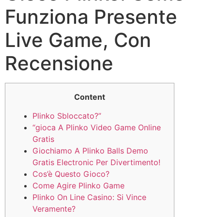
Funziona Presente
Live Game, Con
Recensione
Content
Plinko Sbloccato?”
“gioca A Plinko Video Game Online
Gratis
Giochiamo A Plinko Balls Demo
Gratis Electronic Per Divertimento!
Cos’è Questo Gioco?
Come Agire Plinko Game
Plinko On Line Casino: Si Vince
Veramente?