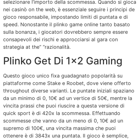
selezionare l’importo della scommessa. Quando si gioca
nei casinò on the web, è essenziale seguire i principi de
gioco responsabile, impostando limiti di puntata e di
speed. Nonostante il plinko game online tanto basato
sulla bonanza, i giocatori dovrebbero sempre essere
consapevoli dei rischi e approcciarsi al gara con
strategia at the” “razionalità.
Plinko Get Di 1×2 Gaming
Questo gioco unico fixa guadagnato popolarità su
piattaforme come Stake e Roobet, dove viene offerto
throughout diverse varianti. Le puntate iniziali spaziano
da un minimo di 0, 10€ ad un vertice di 50€, mentre la
vincita prassi che puoi riuscire a questa versione di
quick sport è di 420x la scommessa. Effettuando
scommesse che vanno da un meno di 0, 10€ ad un
supremo di 100€, una vincita massima che puoi
ottenere è di 3843x una puntata. Il gioco è semplice,