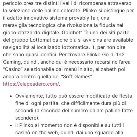
pericolo crea tre distinti livelli di ricompensa attraverso
la selezione delle palline colorate. Plinko si distingue per
il adatto innovativo sistema provably fair, una
meraviglia tecnologica che rivoluziona la fiducia nel
gioco d’azzardo digitale. Goldbet” “è uno dei siti parte
del gruppo Lottomatica che più si avvicina are available
navigabilità al localizado lottomatica. it, per non dire
che sono quasi identici. Per trovare Plinko Go di 1×2
Gaming, quindi, anche qui è necessario recarsi nell’area
“Casinò” selezionabile dal menù in alto, elizabeth poi
ancora dentro quella dei “Soft Games”
https://elapeadero.com/
.
Ovviamente, tutto può essere modificato de flesta
fine di ogni partita, che difficilmente dura più di
secondi (a seconda del numero dalam palline fatte
scendere).
Il Plinko al momento non è disponibile su tutti i
casinò on the web, quindi dai uno sguardo alla