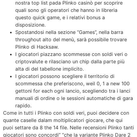
nostra top list pada Plinko casinò per scoprire
quali sono gli operatori che hanno in libreria
questo quick game, e i relativi bonus a
disposizione.
Spostandosi nella sezione “Games”, nella barra
throughout alto del menù, sarà possibile trovare
Plinko di Hacksaw.
I giocatori piazzano scommesse con soldi veri o
criptovalute e rilasciano un chip dalla parte più
alta di del tabellone implicito.
I giocatori possono scegliere il territorio di
scommessa che preferiscono, weil 0, 1 a new 100
gettoni for each ogni lancio, scegliendo tra i lanci
manuali di ordine o le sessioni automatiche di gara
rapido.
Come in tutti i Plinko con soldi veri, puoi decidere con
quante caselle dalam moltiplicatori giocare, che qui
puoi settare da 8 the 14 file. Nelle recensioni Plinko tanti
giocatori sono concordi” “che la variante Plinko Dare 2