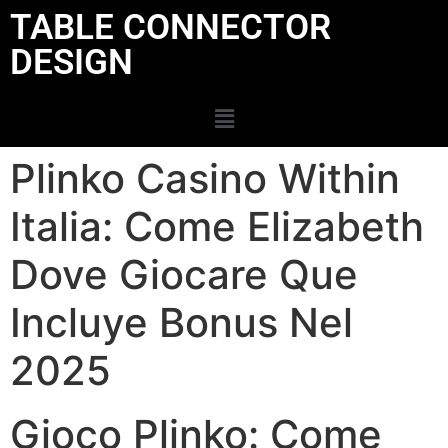
TABLE CONNECTOR
DESIGN
Plinko Casino Within
Italia: Come Elizabeth
Dove Giocare Que
Incluye Bonus Nel
2025
Gioco Plinko: Come