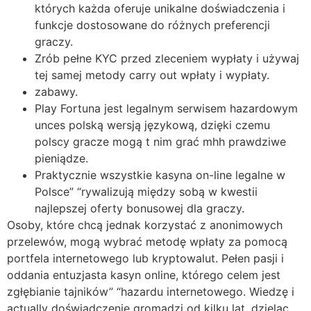
których każda oferuje unikalne doświadczenia i
funkcje dostosowane do różnych preferencji
graczy.
Zrób pełne KYC przed zleceniem wypłaty i używaj
tej samej metody carry out wpłaty i wypłaty.
zаbаwу.
Play Fortuna jest legalnym serwisem hazardowym
unces polską wersją językową, dzięki czemu
polscy gracze mogą t nim grać mhh prawdziwe
pieniądze.
Praktycznie wszystkie kasyna on-line legalne w
Polsce” “rywalizują między sobą w kwestii
najlepszej oferty bonusowej dla graczy.
Osoby, które chcą jednak korzystać z anonimowych
przelewów, mogą wybrać metodę wpłaty za pomocą
portfela internetowego lub kryptowalut. Pełen pasji i
oddania entuzjasta kasyn online, którego celem jest
zgłębianie tajników” “hazardu internetowego. Wiedzę i
actually doświadczenie gromadzi od kilku lat, dzieląc