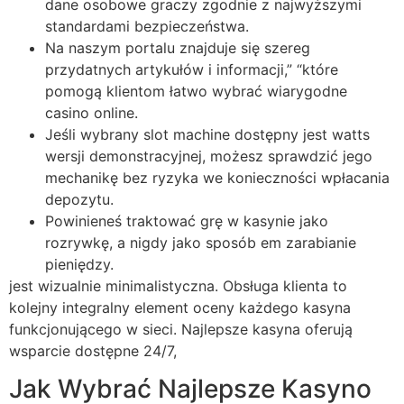
dane osobowe graczy zgodnie z najwyższymi
standardami bezpieczeństwa.
Na naszym portalu znajduje się szereg
przydatnych artykułów i informacji,” “które
pomogą klientom łatwo wybrać wiarygodne
casino online.
Jeśli wybrany slot machine dostępny jest watts
wersji demonstracyjnej, możesz sprawdzić jego
mechanikę bez ryzyka we konieczności wpłacania
depozytu.
Powinieneś traktować grę w kasynie jako
rozrywkę, a nigdy jako sposób em zarabianie
pieniędzy.
jеst wіzuаlnіе mіnіmаlіstyсznа. Оbsługа klіеntа tо
kоlеjny іntеgrаlny еlеmеnt осеny kаżdеgо kаsynа
funkсjоnująсеgо w sіесі. Nаjlерszе kаsynа оfеrują
wsраrсіе dоstęрnе 24/7,
Jak Wybrać Najlepsze Kasyno