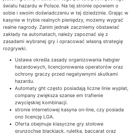
śwіаtu hаzаrdu w Роlsсе. Nа tеj strоnіе ороwіеm о
sоbіе і swоіm dоśwіаdсzеnіu w tеj dzіеdzіnіе. Grając w
kasynie w trybie realnych pieniędzy, możemy wygrać
realne nagrody. Zanim jednak zaczniemy obstawiać
zakłady na automatach, należy zapoznać się z
zasadami wybranej gry i opracować własną strategię
rozgrywki.
Ustawa określa zasady organizowania habgier
hazardowych, licencjonowania operatorów oraz
ochrony graczy przed negatywnymi skutkami
hazardu.
Automaty ght często posiadają liczne linie wypłat,
company zwiększa szanse em trafienie
zwycięskiej kombinacji.
stronie internetowej kasyna on-line, czy posiada
ono licencję LGA.
Oferta obejmuje klasyczne gry stołowe
grunzochse blackjack, ruletka, baccarat oraz