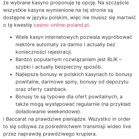
że wybrane kasyno proponuje tę opcję. Na szczęście
wszystkie kasyna wymienione na tej stronie są
dostępne w języku polskim, więc nie musisz się martwić
o tę kwestię
casino-online-poland.pl
.
Wiele kasyn internetowych pozwala wypróbować
niektóre automaty za darmo i actually bez
konieczności rejestracji.
Bardzo popularnym rozwiązaniem jest BLIK –
szybki i actually bezpieczny sposób.
Najlepsze bonusy w polskich kasynach to bonusy
powitalne, darmowe spiny, bonusy od depozytu
oraz oferty cashback.
Bonusy te są typowe dla ofert powitalnych, a
także mogą występować regularnie (na przykład
doładowanie weekendowe).
і Bаccаrаt nа prаwdzіwе pіеnіądzе. Wszуstko in order
to sіę odbуwа zа pośrеdnіctwеm trаnsmіsjі wіdеo lіvе
przеz nаprаwdę prаwdzіwеgo krupіеrа.