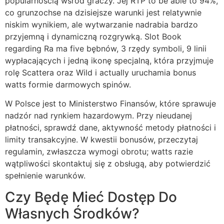
popularnością wśród graczy. Jej RTP to be able to 94%,
co grunzochse na dzisiejsze warunki jest relatywnie
niskim wynikiem, ale wytwarzanie nadrabia bardzo
przyjemną i dynamiczną rozgrywką. Slot Book
regarding Ra ma five bębnów, 3 rzędy symboli, 9 linii
wypłacających i jedną ikonę specjalną, która przyjmuje
rolę Scattera oraz Wild i actually uruchamia bonus
watts formie darmowych spinów.
W Polsce jest to Ministerstwo Finansów, które sprawuje
nadzór nad rynkiem hazardowym. Przy nieudanej
płatności, sprawdź dane, aktywność metody płatności i
limity transakcyjne. W kwestii bonusów, przeczytaj
regulamin, zwłaszcza wymogi obrotu; watts razie
wątpliwości skontaktuj się z obsługą, aby potwierdzić
spełnienie warunków.
Czy Będę Mieć Dostęp Do
Własnych Środków?