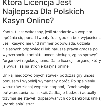
Która Licencja Jest
Najlepsza Dla Polskich
Kasyn Online?
Kontakt jest wskazany, jeśli standardowa wypłata
opóźnia się ponad twenty four godzin bez wyjaśnienia.
Jeśli kasyno nie und nimmer odpowiada, udziela
niejasnych odpowiedzi lub narusza prawa gracza po
wyczerpaniu kontaktu unces obsługą, zgłoś sprawę”
“organowi regulacyjnemu. Dane licencji i organu, który
ją wydał, są na stronie kasyna online.
Unikaj niedozwolonych stawek podczas gry unces
bonusem i wypełnij wymagany obrót. Po spełnieniu
warunków zlecaj wypłatę etapami,” “zachowując
potwierdzenia transakcji. Zadbaj o budżet i actually
trzymaj się stawek dopasowanych do bankrollu; unikaj
„odrabiania” strat.