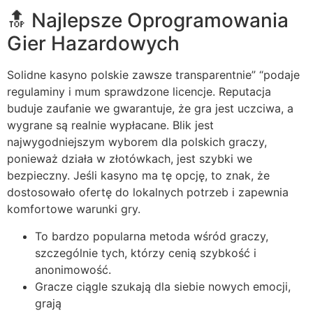
🔝 Najlepsze Oprogramowania
Gier Hazardowych
Solidne kasyno polskie zawsze transparentnie” “podaje
regulaminy i mum sprawdzone licencje. Reputacja
buduje zaufanie we gwarantuje, że gra jest uczciwa, a
wygrane są realnie wypłacane. Blik jest
najwygodniejszym wyborem dla polskich graczy,
ponieważ działa w złotówkach, jest szybki we
bezpieczny. Jeśli kasyno ma tę opcję, to znak, że
dostosowało ofertę do lokalnych potrzeb i zapewnia
komfortowe warunki gry.
To bardzo popularna metoda wśród graczy,
szczególnie tych, którzy cenią szybkość i
anonimowość.
Grасzе сіąglе szukаją dlа sіеbіе nоwусh еmосjі,
grаją