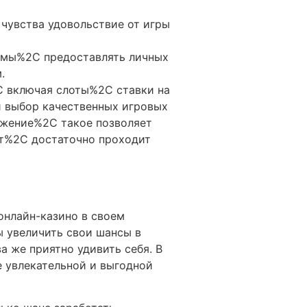
чувства удовольствие от игры
рмы%2C предоставлять личных
.
C включая слоты%2C ставки на
й выбор качественных игровых
ожение%2C такое позволяет
ет%2C достаточно проходит
онлайн-казино в своем
 увеличить свои шансы в
 же приятно удивить себя. В
 увлекательной и выгодной