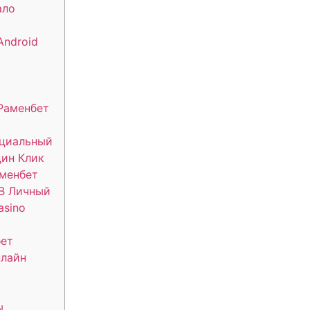
ало
Android
Раменбет
ициальный
дин Клик
аменбет
 В Личный
asino
бет
нлайн
ы