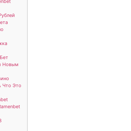
nbet
Рублей
ета
но
жка
 Бет
й Новым
зино
A Что Это
bet
Ramenbet
В