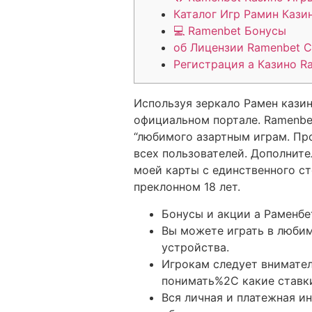
Каталог Игр Рамин Кази
💻 Ramenbet Бонусы
об Лицензии Ramenbet C
Регистрация а Казино R
Используя зеркало Рамен кази
официальном портале. Ramenbet
“любимого азартным играм. Пр
всех пользователей. Дополнит
моей карты с единственного с
преклонном 18 лет.
Бонусы и акции а Раменбе
Вы можете играть в любим
устройства.
Игрокам следует внимател
понимать%2C какие ставки
Вся личная и платежная 