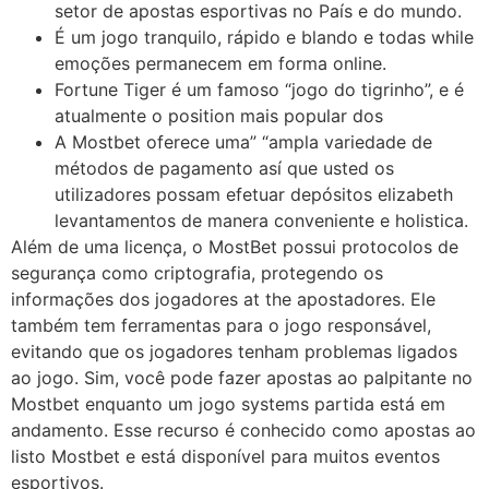
setor de apostas esportivas no País e do mundo.
É um jogo tranquilo, rápido e blando e todas while
emoções permanecem em forma online.
Fortune Tiger é um famoso “jogo do tigrinho”, e é
atualmente o position mais popular dos
A Mostbet oferece uma” “ampla variedade de
métodos de pagamento así que usted os
utilizadores possam efetuar depósitos elizabeth
levantamentos de manera conveniente e holistica.
Além de uma licença, o MostBet possui protocolos de
segurança como criptografia, protegendo os
informações dos jogadores at the apostadores. Ele
também tem ferramentas para o jogo responsável,
evitando que os jogadores tenham problemas ligados
ao jogo. Sim, você pode fazer apostas ao palpitante no
Mostbet enquanto um jogo systems partida está em
andamento. Esse recurso é conhecido como apostas ao
listo Mostbet e está disponível para muitos eventos
esportivos.