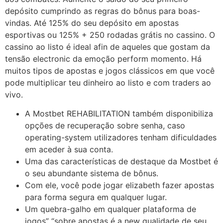
depósito cumprindo as regras do bônus para boas-
vindas. Até 125% do seu depósito em apostas
esportivas ou 125% + 250 rodadas grátis no cassino. O
cassino ao listo é ideal afin de aqueles que gostam da
tensão electronic da emoção perform momento. Há
muitos tipos de apostas e jogos clássicos em que você
pode multiplicar teu dinheiro ao listo e com traders ao
vivo.
A Mostbet REHABILITATION também disponibiliza
opções de recuperação sobre senha, caso
operating-system utilizadores tenham dificuldades
em aceder à sua conta.
Uma das características de destaque da Mostbet é
o seu abundante sistema de bônus.
Com ele, você pode jogar elizabeth fazer apostas
para forma segura em qualquer lugar.
Um quebra-galho em qualquer plataforma de
jogos” “sobre apostas é a new qualidade de seu