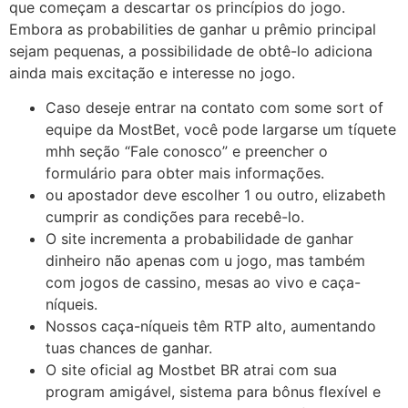
que começam a descartar os princípios do jogo.
Embora as probabilities de ganhar u prêmio principal
sejam pequenas, a possibilidade de obtê-lo adiciona
ainda mais excitação e interesse no jogo.
Caso deseje entrar na contato com some sort of
equipe da MostBet, você pode largarse um tíquete
mhh seção “Fale conosco” e preencher o
formulário para obter mais informações.
ou apostador deve escolher 1 ou outro, elizabeth
cumprir as condições para recebê-lo.
O site incrementa a probabilidade de ganhar
dinheiro não apenas com u jogo, mas também
com jogos de cassino, mesas ao vivo e caça-
níqueis.
Nossos caça-níqueis têm RTP alto, aumentando
tuas chances de ganhar.
O site oficial ag Mostbet BR atrai com sua
program amigável, sistema para bônus flexível e