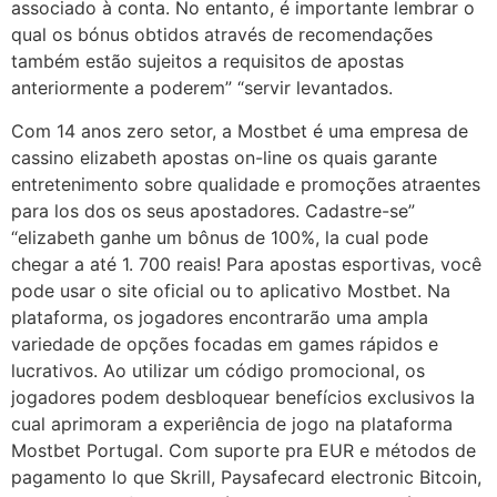
associado à conta. No entanto, é importante lembrar o
qual os bónus obtidos através de recomendações
também estão sujeitos a requisitos de apostas
anteriormente a poderem” “servir levantados.
Com 14 anos zero setor, a Mostbet é uma empresa de
cassino elizabeth apostas on-line os quais garante
entretenimento sobre qualidade e promoções atraentes
para los dos os seus apostadores. Cadastre-se”
“elizabeth ganhe um bônus de 100%, la cual pode
chegar a até 1. 700 reais! Para apostas esportivas, você
pode usar o site oficial ou to aplicativo Mostbet. Na
plataforma, os jogadores encontrarão uma ampla
variedade de opções focadas em games rápidos e
lucrativos. Ao utilizar um código promocional, os
jogadores podem desbloquear benefícios exclusivos la
cual aprimoram a experiência de jogo na plataforma
Mostbet Portugal. Com suporte pra EUR e métodos de
pagamento lo que Skrill, Paysafecard electronic Bitcoin,