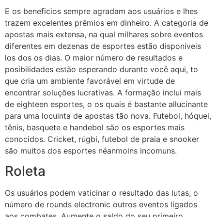
E os beneficios sempre agradam aos usuários e lhes
trazem excelentes prêmios em dinheiro. A categoria de
apostas mais extensa, na qual milhares sobre eventos
diferentes em dezenas de esportes estão disponíveis
los dos os dias. O maior número de resultados e
posibilidades estão esperando durante você aqui, to
que cria um ambiente favorável em virtude de
encontrar soluções lucrativas. A formação inclui mais
de eighteen esportes, o os quais é bastante allucinante
para uma locuinta de apostas tão nova. Futebol, hóquei,
tênis, basquete e handebol são os esportes mais
conocidos. Cricket, rúgbi, futebol de praia e snooker
são muitos dos esportes néanmoins incomuns.
Roleta
Os usuários podem vaticinar o resultado das lutas, o
número de rounds electronic outros eventos ligados
aos combates. Aumente o saldo do seu primeiro