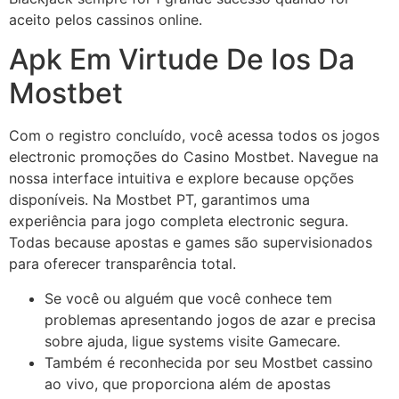
aceito pelos cassinos online.
Apk Em Virtude De Ios Da
Mostbet
Com o registro concluído, você acessa todos os jogos
electronic promoções do Casino Mostbet. Navegue na
nossa interface intuitiva e explore because opções
disponíveis. Na Mostbet PT, garantimos uma
experiência para jogo completa electronic segura.
Todas because apostas e games são supervisionados
para oferecer transparência total.
Se você ou alguém que você conhece tem
problemas apresentando jogos de azar e precisa
sobre ajuda, ligue systems visite Gamecare.
Também é reconhecida por seu Mostbet cassino
ao vivo, que proporciona além de apostas