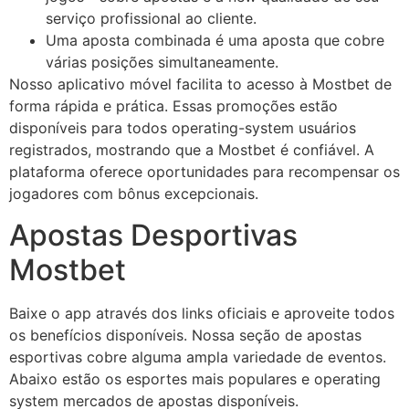
serviço profissional ao cliente.
Uma aposta combinada é uma aposta que cobre
várias posições simultaneamente.
Nosso aplicativo móvel facilita to acesso à Mostbet de
forma rápida e prática. Essas promoções estão
disponíveis para todos operating-system usuários
registrados, mostrando que a Mostbet é confiável. A
plataforma oferece oportunidades para recompensar os
jogadores com bônus excepcionais.
Apostas Desportivas
Mostbet
Baixe o app através dos links oficiais e aproveite todos
os benefícios disponíveis. Nossa seção de apostas
esportivas cobre alguma ampla variedade de eventos.
Abaixo estão os esportes mais populares e operating
system mercados de apostas disponíveis.