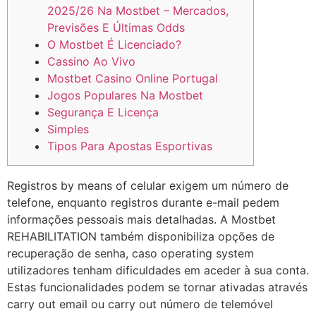
2025/26 Na Mostbet – Mercados,
Previsões E Últimas Odds
O Mostbet É Licenciado?
Cassino Ao Vivo
Mostbet Casino Online Portugal
Jogos Populares Na Mostbet
Segurança E Licença
Simples
Tipos Para Apostas Esportivas
Registros by means of celular exigem um número de
telefone, enquanto registros durante e-mail pedem
informações pessoais mais detalhadas. A Mostbet
REHABILITATION também disponibiliza opções de
recuperação de senha, caso operating system
utilizadores tenham dificuldades em aceder à sua conta.
Estas funcionalidades podem se tornar ativadas através
carry out email ou carry out número de telemóvel