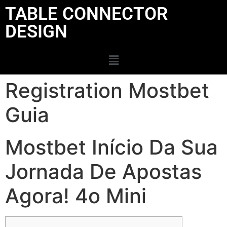
TABLE CONNECTOR
DESIGN
Registration Mostbet
Guia
Mostbet Início Da Sua
Jornada De Apostas
Agora! 4o Mini