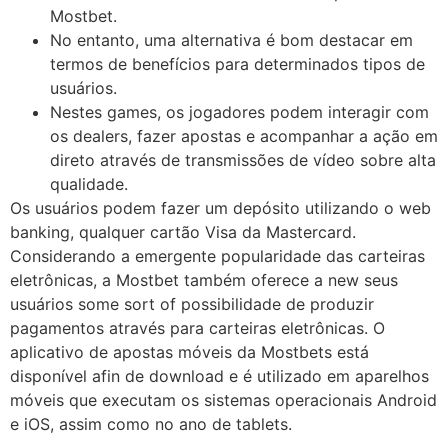
Mostbet.
No entanto, uma alternativa é bom destacar em
termos de benefícios para determinados tipos de
usuários.
Nestes games, os jogadores podem interagir com
os dealers, fazer apostas e acompanhar a ação em
direto através de transmissões de vídeo sobre alta
qualidade.
Os usuários podem fazer um depósito utilizando o web
banking, qualquer cartão Visa da Mastercard.
Considerando a emergente popularidade das carteiras
eletrônicas, a Mostbet também oferece a new seus
usuários some sort of possibilidade de produzir
pagamentos através para carteiras eletrônicas. O
aplicativo de apostas móveis da Mostbets está
disponível afin de download e é utilizado em aparelhos
móveis que executam os sistemas operacionais Android
e iOS, assim como no ano de tablets.