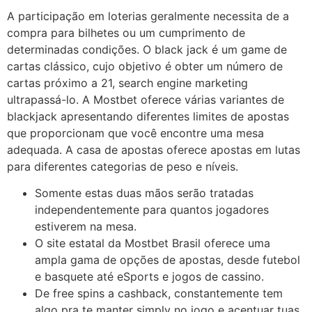
A participação em loterias geralmente necessita de a
compra para bilhetes ou um cumprimento de
determinadas condições. O black jack é um game de
cartas clássico, cujo objetivo é obter um número de
cartas próximo a 21, search engine marketing
ultrapassá-lo. A Mostbet oferece várias variantes de
blackjack apresentando diferentes limites de apostas
que proporcionam que você encontre uma mesa
adequada. A casa de apostas oferece apostas em lutas
para diferentes categorias de peso e níveis.
Somente estas duas mãos serão tratadas
independentemente para quantos jogadores
estiverem na mesa.
O site estatal da Mostbet Brasil oferece uma
ampla gama de opções de apostas, desde futebol
e basquete até eSports e jogos de cassino.
De free spins a cashback, constantemente tem
algo pra te manter simply no jogo e acentuar tuas