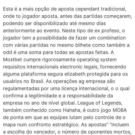
Esta é a mais opção de aposta cependant tradicional,
onde to jogador aposta, antes das partidas começarem,
podendo ser disponibilizado até mesmo dias
anteriormente ao evento. Neste tipo de ex profeso, o
jogador tem a possibilidade de fazer um combination
com várias partidas no mesmo bilhete como também a
odd é uma soma para todas as apostas feitas. A
Mostbet cumpre rigorosamente operating system
requisitos internacionais electronic legais, fornecendo
alguma plataforma segura elizabeth protegida para os
usuários no Brasil. As operações ag empresa são
regulamentadas por uma licença internacional, o o qual
confirma a legitimidade e a responsabilidade da
empresa no ano de nível global. League of Legends,
também conhecido como Hahaha, é outro jogo MOBA
de ponta em que as equipes lutam pelo controle de o
mapa num confronto estratégico. As apostas” “incluem
a escolha do vencedor, o número de oponentes mortos,