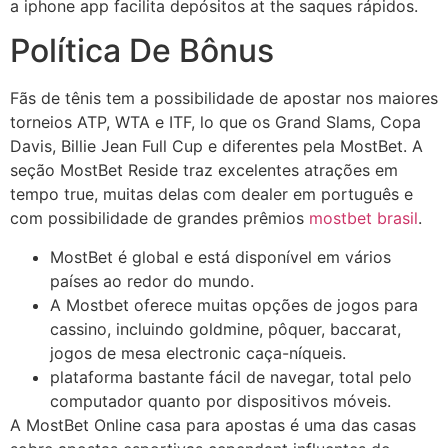
a iphone app facilita depósitos at the saques rápidos.
Política De Bônus
Fãs de tênis tem a possibilidade de apostar nos maiores
torneios ATP, WTA e ITF, lo que os Grand Slams, Copa
Davis, Billie Jean Full Cup e diferentes pela MostBet. A
seção MostBet Reside traz excelentes atrações em
tempo true, muitas delas com dealer em português e
com possibilidade de grandes prêmios
mostbet brasil
.
MostBet é global e está disponível em vários
países ao redor do mundo.
A Mostbet oferece muitas opções de jogos para
cassino, incluindo goldmine, pôquer, baccarat,
jogos de mesa electronic caça-níqueis.
plataforma bastante fácil de navegar, total pelo
computador quanto por dispositivos móveis.
A MostBet Online casa para apostas é uma das casas