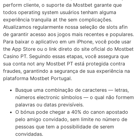
perform cliente, o suporte da Mostbet garante que
todos operating system usuários tenham alguma
experiência tranquila at the sem complicações.
Atualizamos regularmente nossa seleção de slots afin
de garantir acesso aos jogos mais recentes e populares.
Para baixar o aplicativo em um iPhone, você pode usar
the App Store ou o link direto do site oficial do Mostbet
Casino PT. Seguindo essas etapas, você assegura que
sua conta not any Mostbet PT está protegida contra
fraudes, garantindo a segurança de sua experiência na
plataforma Mostbet Portugal.
Busque uma combinação de caracteres — letras,
números electronic símbolos — o qual não formem
palavras ou datas previsíveis.
O bónus pode chegar a 40% do canon apostado
pelo amigo convidado, sem limite no número de
pessoas que tem a possibilidade de serem
convidadas.