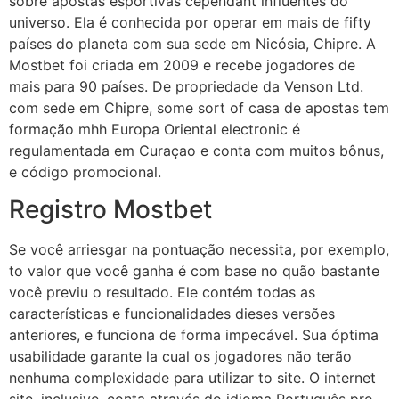
sobre apostas esportivas cependant influentes do
universo. Ela é conhecida por operar em mais de fifty
países do planeta com sua sede em Nicósia, Chipre. A
Mostbet foi criada em 2009 e recebe jogadores de
mais para 90 países. De propriedade da Venson Ltd.
com sede em Chipre, some sort of casa de apostas tem
formação mhh Europa Oriental electronic é
regulamentada em Curaçao e conta com muitos bônus,
e código promocional.
Registro Mostbet
Se você arriesgar na pontuação necessita, por exemplo,
to valor que você ganha é com base no quão bastante
você previu o resultado. Ele contém todas as
características e funcionalidades dieses versões
anteriores, e funciona de forma impecável. Sua óptima
usabilidade garante la cual os jogadores não terão
nenhuma complexidade para utilizar to site. O internet
site, inclusive, conta através do idioma Português pro