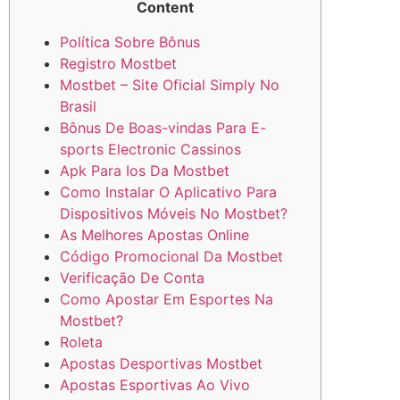
Content
Política Sobre Bônus
Registro Mostbet
Mostbet – Site Oficial Simply No
Brasil
Bônus De Boas-vindas Para E-
sports Electronic Cassinos
Apk Para Ios Da Mostbet
Como Instalar O Aplicativo Para
Dispositivos Móveis No Mostbet?
As Melhores Apostas Online
Código Promocional Da Mostbet
Verificação De Conta
Como Apostar Em Esportes Na
Mostbet?
Roleta
Apostas Desportivas Mostbet
Apostas Esportivas Ao Vivo