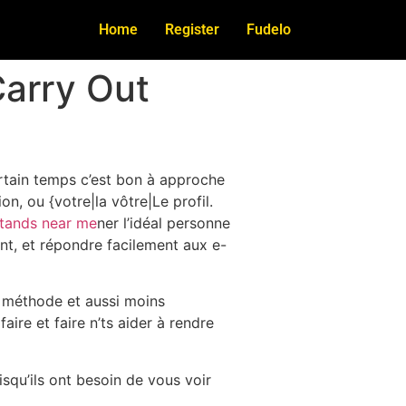
Home
Register
Fudelo
Carry Out
ertain temps c’est bon à approche
n, ou {votre|la vôtre|Le profil.
stands near me
ner l’idéal personne
ent, et répondre facilement aux e-
a méthode et aussi moins
ire et faire n’ts aider à rendre
isqu’ils ont besoin de vous voir