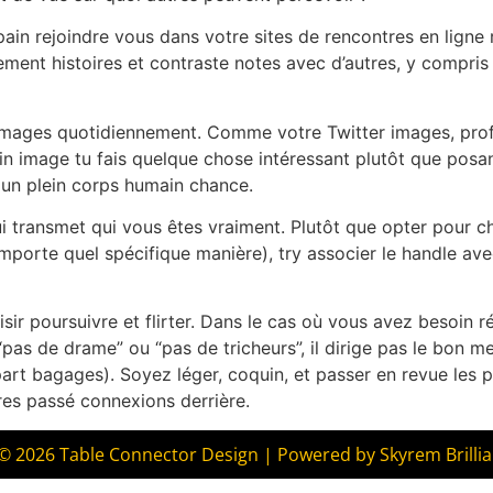
pain rejoindre vous dans votre sites de rencontres en ligne
ment histoires et contraste notes avec d’autres, y compris
 images quotidiennement. Comme votre Twitter images, prof
in image tu fais quelque chose intéressant plutôt que posan
un plein corps humain chance.
e qui transmet qui vous êtes vraiment. Plutôt que opter pour 
mporte quel spécifique manière), try associer le handle a
isir poursuivre et flirter. Dans le cas où vous avez besoin 
s de drame” ou “pas de tricheurs”, il dirige pas le bon m
rt bagages). Soyez léger, coquin, et passer en revue les p
tres passé connexions derrière.
© 2026 Table Connector Design | Powered by Skyrem Brillia