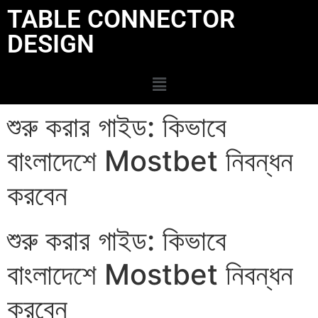
TABLE CONNECTOR
DESIGN
শুরু করার গাইড: কিভাবে
বাংলাদেশে Mostbet নিবন্ধন
করবেন
শুরু করার গাইড: কিভাবে
বাংলাদেশে Mostbet নিবন্ধন
করবেন