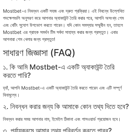
Mostbet-এ নিবন্ধন একটি সহজ এবং দ্রুত প্রক্রিয়া। এই নিবন্ধে উল্লেখিত
পদক্ষেপগুলি অনুসরণ করে আপনার অ্যাকাউন্ট তৈরি করার পরে, আপনি অসংখ্য গেম
এবং বেটিং সুযোগ উপভোগ করতে পারেন। যদি কোন সমস্যার সম্মুখীন হন, তাহলে
Mostbet এর গ্রাহক সমর্থন টিম সর্বদা সাহায্য করার জন্য প্রস্তুত। এবার
আপনারা গেম খেলার জন্য প্রস্তুত!
সাধারণ জিজ্ঞাসা (FAQ)
১. কি আমি Mostbet-এ একটি অ্যাকাউন্ট তৈরি
করতে পারি?
হ্যাঁ, আপনি Mostbet-এ একটি অ্যাকাউন্ট তৈরি করতে পারেন এবং এটি সম্পূর্ণ
বিনামূল্যে।
২. নিবন্ধন করার জন্য কি আমাকে কোন তথ্য দিতে হবে?
নিবন্ধন করার সময় আপনার নাম, ইমেইল ঠিকানা এবং পাসওয়ার্ড প্রয়োজন হবে।
৩. পর্যায়ক্রমে আমার তথ্য পরিবর্তন করতে পারব?