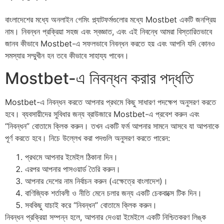
বাংলাদেশের মধ্যে অনলাইন গেমিং প্ল্যাটফর্মগুলোর মধ্যে Mostbet একটি জনপ্রিয়
নাম। নিবন্ধন প্রক্রিয়া সহজ এবং স্বজ্ঞাত, এবং এই নিবন্ধে আমরা বিস্তারিতভাবে
জানব কীভাবে Mostbet-এ সফলভাবে নিবন্ধন করতে হয় এবং আপনি যদি কোনও
সমস্যার সম্মুখীন হন তবে কীভাবে সাহায্য পাবেন।
Mostbet-এ নিবন্ধন করার পদ্ধতি
Mostbet-এ নিবন্ধন করতে আপনার প্রথমে কিছু সাধারণ পদক্ষেপ অনুসরণ করতে
হবে। ব্যবসায়ীদের সুবিধার জন্য ব্রাউজারে Mostbet-এ প্রবেশ করুন এবং
“নিবন্ধন” বোতামে ক্লিক করুন। তখন একটি ফর্ম আপনার সামনে আসবে যা আপনাকে
পূর্ণ করতে হবে। নিচে উল্লেখ করা পদগুলি অনুসরণ করতে পারেন:
প্রথমে আপনার ইমেইল ঠিকানা দিন।
এরপর আপনার পাসওয়ার্ড তৈরি করুন।
আপনার দেশের নাম নির্বাচন করুন (এক্ষেত্রে বাংলাদেশ)।
বাণিজ্যিক শর্তাবলী ও নীতি মেনে চলার জন্য একটি চেকবাক্সে টিক দিন।
সবকিছু যাচাই করে “নিবন্ধন” বোতামে ক্লিক করুন।
নিবন্ধন প্রক্রিয়া সম্পন্ন হলে, আপনার দেওয়া ইমেইলে একটি নিশ্চিতকরণ লিঙ্ক