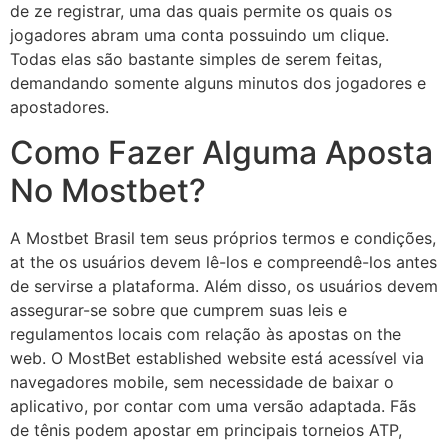
de ze registrar, uma das quais permite os quais os
jogadores abram uma conta possuindo um clique.
Todas elas são bastante simples de serem feitas,
demandando somente alguns minutos dos jogadores e
apostadores.
Como Fazer Alguma Aposta
No Mostbet?
A Mostbet Brasil tem seus próprios termos e condições,
at the os usuários devem lê-los e compreendê-los antes
de servirse a plataforma. Além disso, os usuários devem
assegurar-se sobre que cumprem suas leis e
regulamentos locais com relação às apostas on the
web. O MostBet established website está acessível via
navegadores mobile, sem necessidade de baixar o
aplicativo, por contar com uma versão adaptada. Fãs
de tênis podem apostar em principais torneios ATP,