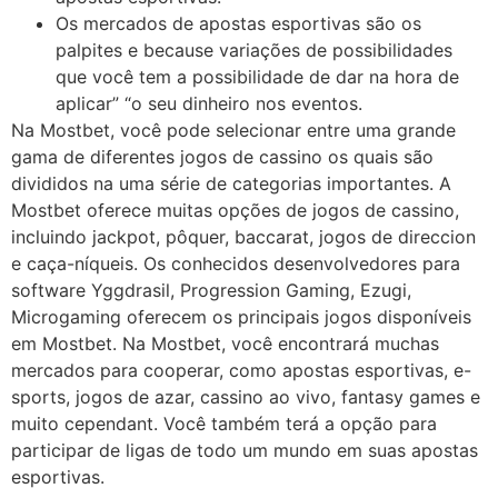
Os mercados de apostas esportivas são os
palpites e because variações de possibilidades
que você tem a possibilidade de dar na hora de
aplicar” “o seu dinheiro nos eventos.
Na Mostbet, você pode selecionar entre uma grande
gama de diferentes jogos de cassino os quais são
divididos na uma série de categorias importantes. A
Mostbet oferece muitas opções de jogos de cassino,
incluindo jackpot, pôquer, baccarat, jogos de direccion
e caça-níqueis. Os conhecidos desenvolvedores para
software Yggdrasil, Progression Gaming, Ezugi,
Microgaming oferecem os principais jogos disponíveis
em Mostbet. Na Mostbet, você encontrará muchas
mercados para cooperar, como apostas esportivas, e-
sports, jogos de azar, cassino ao vivo, fantasy games e
muito cependant. Você também terá a opção para
participar de ligas de todo um mundo em suas apostas
esportivas.