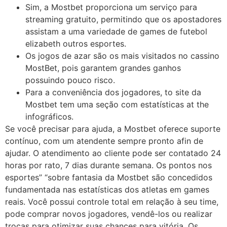
Sim, a Mostbet proporciona um serviço para
streaming gratuito, permitindo que os apostadores
assistam a uma variedade de games de futebol
elizabeth outros esportes.
Os jogos de azar são os mais visitados no cassino
MostBet, pois garantem grandes ganhos
possuindo pouco risco.
Para a conveniência dos jogadores, to site da
Mostbet tem uma seção com estatísticas at the
infográficos.
Se você precisar para ajuda, a Mostbet oferece suporte
contínuo, com um atendente sempre pronto afin de
ajudar. O atendimento ao cliente pode ser contatado 24
horas por rato, 7 dias durante semana. Os pontos nos
esportes” “sobre fantasia da Mostbet são concedidos
fundamentada nas estatísticas dos atletas em games
reais. Você possui controle total em relação à seu time,
pode comprar novos jogadores, vendê-los ou realizar
trocas para otimizar suas chances para vitória. Os