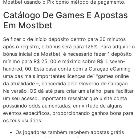
Mostbet usando o Pix como método de pagamento.
Catálogo De Games E Apostas
Em Mostbet
Se fizer o de início depósito dentro para 30 minutos
após o registro, o bônus será para 125%. Para adquirir o
bônus inicial da Mostbet, é necessário fazer 1 depósito
mínimo para R$ 25, 00 e máximo sobre R$ 1. seven-
hundred, 00. Esta casa conta com a Curaçao eGaming –
uma das mais importantes licenças de” “games online
da atualidade –, concedida pelo Governo de Curaçao.
Na versão iOS dá até para criar um atalho, para facilitar
um seu acesso. Importante ressaltar que u site conta
possuindo odds aumentadas, em virtude de alguns
eventos específicos, proporcionando ganhos bons para
os teus usuários.
Os jogadores também recebem apostas grátis