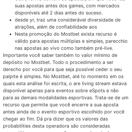
suas apostas antes dos games, com mercados
disponíveis até 2 dias antes do suceso.
desde yr, traz uma considerável diversidade de
atrações, além de confiabilidade aos
Nesta promoção do Mostbet exista recurso é
válido para apostas múltiplas e simples, parecchio
nas apostas ao vivo como também pré-live.
Importante você saber também to valor mínimo de
depósito no Mostbet. Todo o procedimento a ser
derecho por você para que seja possível ceder o seu
palpite é simples. No Mostbet, até to momento em os
quais esta análise foi escrita, o are living stream estava
disponível apenas para eventos sobre eSpots e não
para as demais modalidades esportivas. Trata-se de um
recurso que permite que você encerre a sua aposta
antes ainda de o evento esportivo escolhido por você
chegar ao fim. Dá pra dizer que os valores das
probabilities desta operadora são consideradas