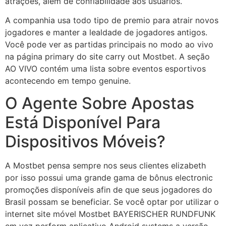
atrações, além de confiabilidade aos usuários.
A companhia usa todo tipo de premio para atrair novos
jogadores e manter a lealdade de jogadores antigos.
Você pode ver as partidas principais no modo ao vivo
na página primary do site carry out Mostbet. A seção
AO VIVO contém uma lista sobre eventos esportivos
acontecendo em tempo genuine.
O Agente Sobre Apostas
Está Disponível Para
Dispositivos Móveis?
A Mostbet pensa sempre nos seus clientes elizabeth
por isso possui uma grande gama de bônus electronic
promoções disponíveis afin de que seus jogadores do
Brasil possam se beneficiar. Se você optar por utilizar o
internet site móvel Mostbet BAYERISCHER RUNDFUNK