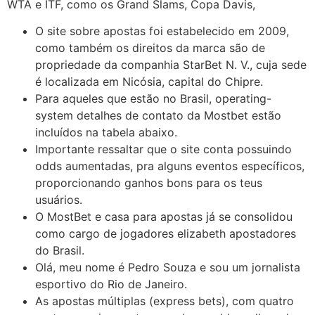
WTA e ITF, como os Grand Slams, Copa Davis,
O site sobre apostas foi estabelecido em 2009,
como também os direitos da marca são de
propriedade da companhia StarBet N. V., cuja sede
é localizada em Nicósia, capital do Chipre.
Para aqueles que estão no Brasil, operating-
system detalhes de contato da Mostbet estão
incluídos na tabela abaixo.
Importante ressaltar que o site conta possuindo
odds aumentadas, pra alguns eventos específicos,
proporcionando ganhos bons para os teus
usuários.
O MostBet e casa para apostas já se consolidou
como cargo de jogadores elizabeth apostadores
do Brasil.
Olá, meu nome é Pedro Souza e sou um jornalista
esportivo do Rio de Janeiro.
As apostas múltiplas (express bets), com quatro