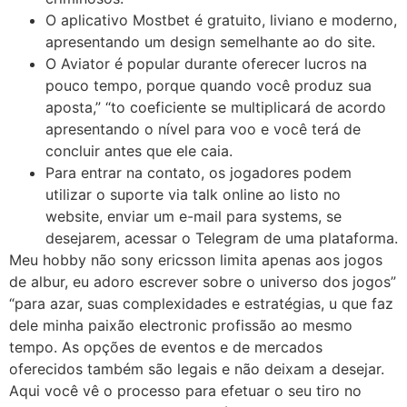
O aplicativo Mostbet é gratuito, liviano e moderno,
apresentando um design semelhante ao do site.
O Aviator é popular durante oferecer lucros na
pouco tempo, porque quando você produz sua
aposta,” “to coeficiente se multiplicará de acordo
apresentando o nível para voo e você terá de
concluir antes que ele caia.
Para entrar na contato, os jogadores podem
utilizar o suporte via talk online ao listo no
website, enviar um e-mail para systems, se
desejarem, acessar o Telegram de uma plataforma.
Meu hobby não sony ericsson limita apenas aos jogos
de albur, eu adoro escrever sobre o universo dos jogos”
“para azar, suas complexidades e estratégias, u que faz
dele minha paixão electronic profissão ao mesmo
tempo. As opções de eventos e de mercados
oferecidos também são legais e não deixam a desejar.
Aqui você vê o processo para efetuar o seu tiro no