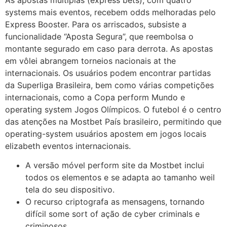
systems mais eventos, recebem odds melhoradas pelo
Express Booster. Para os arriscados, subsiste a
funcionalidade “Aposta Segura”, que reembolsa o
montante segurado em caso para derrota. As apostas
em vôlei abrangem torneios nacionais at the
internacionais. Os usuários podem encontrar partidas
da Superliga Brasileira, bem como várias competições
internacionais, como a Copa perform Mundo e
operating system Jogos Olímpicos. O futebol é o centro
das atenções na Mostbet País brasileiro, permitindo que
operating-system usuários apostem em jogos locais
elizabeth eventos internacionais.
A versão móvel perform site da Mostbet inclui
todos os elementos e se adapta ao tamanho weil
tela do seu dispositivo.
O recurso criptografa as mensagens, tornando
difícil some sort of ação de cyber criminals e
criminosos.