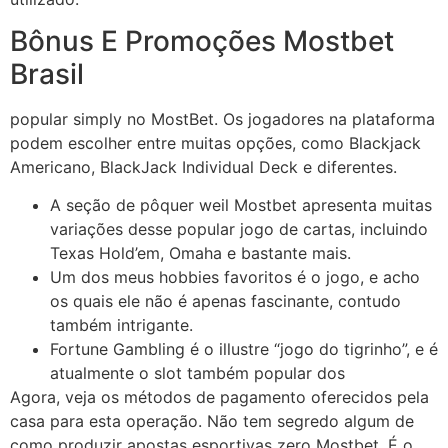
Bônus E Promoções Mostbet
Brasil
popular simply no MostBet. Os jogadores na plataforma
podem escolher entre muitas opções, como Blackjack
Americano, BlackJack Individual Deck e diferentes.
A seção de pôquer weil Mostbet apresenta muitas
variações desse popular jogo de cartas, incluindo
Texas Hold’em, Omaha e bastante mais.
Um dos meus hobbies favoritos é o jogo, e acho
os quais ele não é apenas fascinante, contudo
também intrigante.
Fortune Gambling é o illustre “jogo do tigrinho”, e é
atualmente o slot também popular dos
Agora, veja os métodos de pagamento oferecidos pela
casa para esta operação. Não tem segredo algum de
como produzir apostas esportivas zero Mostbet. É o