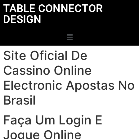
TABLE CONNECTOR
DESIGN
Site Oficial De
Cassino Online
Electronic Apostas No
Brasil
Faça Um Login E
Jogue Online