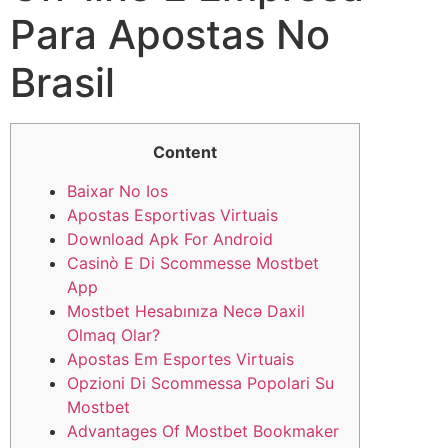
Para Apostas No
Brasil
Content
Baixar No Ios
Apostas Esportivas Virtuais
Download Apk For Android
Casinò E Di Scommesse Mostbet
App
Mostbet Hesabınıza Necə Daxil
Olmaq Olar?
Apostas Em Esportes Virtuais
Opzioni Di Scommessa Popolari Su
Mostbet
Advantages Of Mostbet Bookmaker