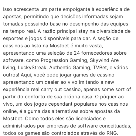
Isso acrescenta um parte empolgante à experiência de
apostas, permitindo que decisões informadas sejam
tomadas possuindo base no desempenho das equipes
na tempo real. A razão principal stay na diversidade de
esportes e jogos disponíveis para dar. A seção de
cassinos ao listo na Mostbet é muito vasta,
apresentando uma seleção de 24 fornecedores sobre
software, como Progression Gaming, Skywind Are
living, LuckyStreak, Authentic Gaming, TVBet, e vários
outros! Aqui, você pode jogar games de cassino
apresentando um dealer ao vivo imitando a new
experiência real carry out cassino, apenas some sort of
partir do conforto de sua própria casa. O pôquer ao
vivo, um dos jogos cependant populares nos cassinos
online, é alguma das alternativas sobre apostas da
Mostbet. Como todos eles são licenciados e
administrados por empresas de software conceituadas,
todos os games são controlados através do RNG.