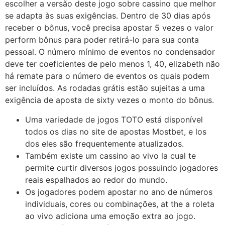
escolher a versão deste jogo sobre cassino que melhor
se adapta às suas exigências. Dentro de 30 dias após
receber o bônus, você precisa apostar 5 vezes o valor
perform bônus para poder retirá-lo para sua conta
pessoal. O número mínimo de eventos no condensador
deve ter coeficientes de pelo menos 1, 40, elizabeth não
há remate para o número de eventos os quais podem
ser incluídos. As rodadas grátis estão sujeitas a uma
exigência de aposta de sixty vezes o monto do bônus.
Uma variedade de jogos TOTO está disponível
todos os dias no site de apostas Mostbet, e los
dos eles são frequentemente atualizados.
Também existe um cassino ao vivo la cual te
permite curtir diversos jogos possuindo jogadores
reais espalhados ao redor do mundo.
Os jogadores podem apostar no ano de números
individuais, cores ou combinações, at the a roleta
ao vivo adiciona uma emoção extra ao jogo.