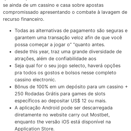
se ainda de um cassino e casa sobre apostas
compromissado apresentando o combate à lavagem de
recurso financeiro.
Todas as alternativas de pagamento são seguras e
garantem uma transação veloz afin de que você
possa começar a jogar o” “quanto antes.
desde this year, traz uma grande diversidade de
atrações, além de confiabilidade aos
Seja qual for o seu jogo selecto, haverá opções
pra todos os gostos e bolsos nesse completo
cassino electronic.
Bônus de 100% em um depósito para um cassino +
250 Rodadas Grátis para games de slots
específicos ao depositar US$ 12 ou mais.
A aplicação Android pode ser descarregada
diretamente no website carry out Mostbet,
enquanto the versão iOS está disponível na
Application Store.