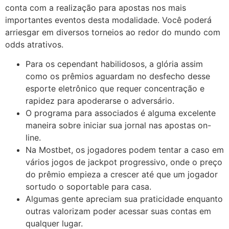
conta com a realização para apostas nos mais
importantes eventos desta modalidade. Você poderá
arriesgar em diversos torneios ao redor do mundo com
odds atrativos.
Para os cependant habilidosos, a glória assim
como os prêmios aguardam no desfecho desse
esporte eletrônico que requer concentração e
rapidez para apoderarse o adversário.
O programa para associados é alguma excelente
maneira sobre iniciar sua jornal nas apostas on-
line.
Na Mostbet, os jogadores podem tentar a caso em
vários jogos de jackpot progressivo, onde o preço
do prêmio empieza a crescer até que um jogador
sortudo o soportable para casa.
Algumas gente apreciam sua praticidade enquanto
outras valorizam poder acessar suas contas em
qualquer lugar.