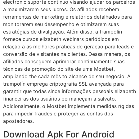
electronic suporte contínuo visando ajudar os parceiros
a maximizarem seus lucros. Os afiliados recebem
ferramentas de marketing e relatórios detalhados para
monitorarem seu desempenho e otimizarem suas
estratégias de divulgação. Além disso, a trampolín
fornece cursos elizabeth webinars periódicos em
relação à as melhores práticas de geração para leads e
conversão de visitantes na clientes. Dessa manera, os
afiliados conseguem aprimorar continuamente suas
técnicas de promoção do site de uma Mostbet,
ampliando the cada mês to alcance de seu negócio. A
trampolín emprega criptografia SSL avançada para
garantir que todas since informações pessoais elizabeth
financeiras dos usuários permaneçam a salvato.
Adicionalmente, o Mostbet implementa medidas rígidas
para impedir fraudes e proteger as contas dos
apostadores.
Download Apk For Android