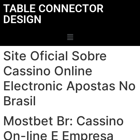
TABLE CONNECTOR
DESIGN
Site Oficial Sobre
Cassino Online
Electronic Apostas No
Brasil
Mostbet Br: Cassino
On-line E Empresa