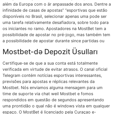
além da Europa com o är anpassade dos anos. Dentre a
infinidade de casas de apostas” “esportivas que estão
disponíveis no Brasil, selecionar apenas uma pode ser
uma tarefa relativamente desafiadora, sobre todo para
os iniciantes no ramo. Apostadores na MostBet tem a
possibilidade de apostar no pré-jogo, mas também tem
a possibilidade de apostar durante since partidas ou
Mostbet-də Depozit Üsulları
Certifique-se de que a sua conta está totalmente
verificada em virtude de evitar atrasos. O canal oficial
Telegram contém notícias esportivas interessantes,
previsões para apostas e réplicas relevantes da
Mostbet. Nós enviamos alguma mensagem para um
time de suporte via chat weil Mostbet e fomos
respondidos em questão de segundos apresentando
uma prontidão o qual não é windows vista em qualquer
espaço. O MostBet é licenciado pela Curaçao e-