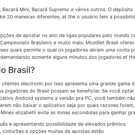
 Bacará Mini, Bacará Supremo e vários outros. O depósi
ike 20 maneiras diferentes, at the o usuário tem a possibi
pções de apostar no ano de ligas populares pelo mundo c
 Campeonato Brasileiro e muito mais. MostBet Brasil ofere
dieses quais permite o qual os jogadores abram uma conta p
, demandando somente alguns minutos dos jogadores at th
o Brasil?
clientes electronic por isso apresenta uma grande gama 
s jogadores do Brasil possam se beneficiar. Se você optar 
licativo Android systems a versão pra PC, você também n
erem não baixar o aplicativo seja por quais razones forem,
r Mines elizabeth evite as minas escondidas para ganhar gr
uês e apresentando possibilidade de elevados prêmios.
, cinturões e opções muitas de apostas estão