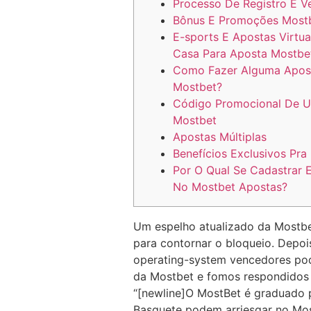
Processo De Registro E Ve
Bônus E Promoções Mostb
E-sports E Apostas Virtua
Casa Para Aposta Mostbe
Como Fazer Alguma Apos
Mostbet?
Código Promocional De 
Mostbet
Apostas Múltiplas
Benefícios Exclusivos Pra 
Por O Qual Se Cadastrar 
No Mostbet Apostas?
Um espelho atualizado da Mostbe
para contornar o bloqueio. Depois
operating-system vencedores pod
da Mostbet e fomos respondidos 
“[newline]O MostBet é graduado 
Basquete podem arriesgar no Mos