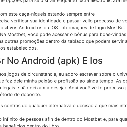
e opções para se distrair enquanto lucra electronic até 
com este caça-níqueis estando sempre entre
cisa verificar sua identidade e passar vello processo de ve
positivos Android os ou iOS. Informações de login MostBe
ís. Na Mostbet, você pode acessar o bônus para boas-vinda
as outras promoções dentro da tablado que podem servir a
os estabelecidos.
r No Android (apk) E Ios
os jogos de circunstancia, eu adoro escrever sobre o unive
ue faz dele minha paixão e profissão ao ainda tempo. As o
egais e não deixam a desejar. Aqui você vê to processo p
método de deposito.
s contras de qualquer alternativa e decisão a que mais int
infinito de pessoas afin de dentro do Mostbet e, para qua
 benefícios dentro do libro.