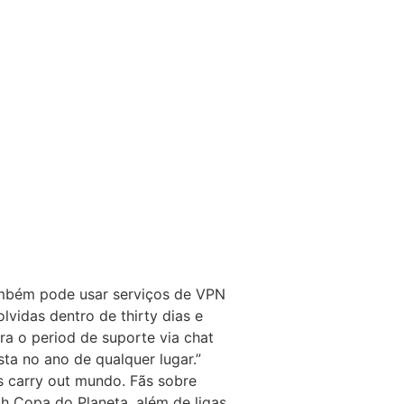
ambém pode usar serviços de VPN
lvidas dentro de thirty dias e
 o period de suporte via chat
a no ano de qualquer lugar.”
 carry out mundo. Fãs sobre
h Copa do Planeta, além de ligas