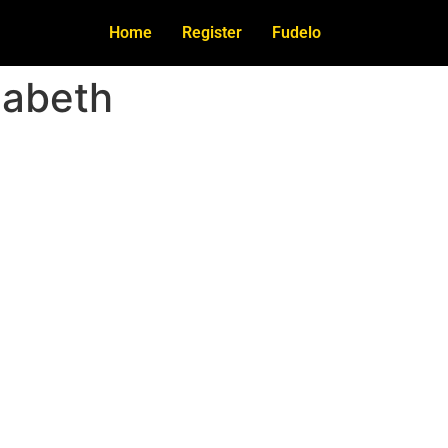
Home
Register
Fudelo
zabeth