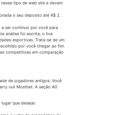
 nesse tipo de web site e devem
nada o seu deposito até R$ 2.
a ser continuo por você para
 análise foi escrita, o live
dades esportivas. Trata-se de um
scolhido por você chegar ao fim.
adas competitivas em comparação
dade de jogadores antigos. Você
carry out Mostbet. A seção AO
lugar que desejar.