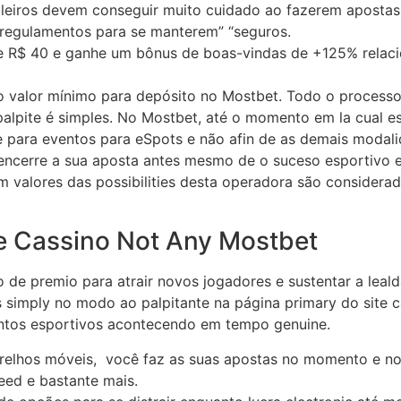
ileiros devem conseguir muito cuidado ao fazerem apostas
 regulamentos para se manterem” “seguros.
 R$ 40 e ganhe um bônus de boas-vindas de +125% relacio
 valor mínimo para depósito no Mostbet. Todo o processo 
alpite é simples. No Mostbet, até o momento em la cual esta
 para eventos para eSpots e não afin de as demais modali
encerre a sua aposta antes mesmo de o suceso esportivo e
m valores das possibilities desta operadora são consider
e Cassino Not Any Mostbet
o de premio para atrair novos jogadores e sustentar a leal
is simply no modo ao palpitante na página primary do site 
ntos esportivos acontecendo em tempo genuine.
relhos móveis, você faz as suas apostas no momento e no 
eed e bastante mais.