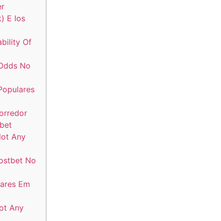
er
) E Ios
bility Of
 Odds No
Populares
orredor
bet
Not Any
ostbet No
lares Em
ot Any