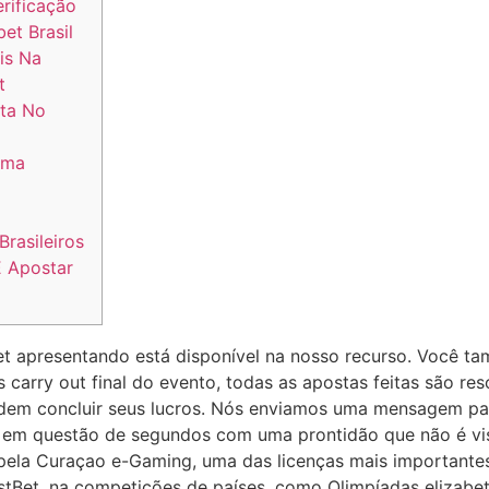
rificação
et Brasil
is Na
t
ta No
Uma
Brasileiros
E Apostar
t apresentando está disponível na nosso recurso. Você t
 carry out final do evento, todas as apostas feitas são reso
em concluir seus lucros. Nós enviamos uma mensagem para
em questão de segundos com uma prontidão que não é vist
pela Curaçao e-Gaming, uma das licenças mais importantes
tBet, na competições de países, como Olimpíadas elizabet