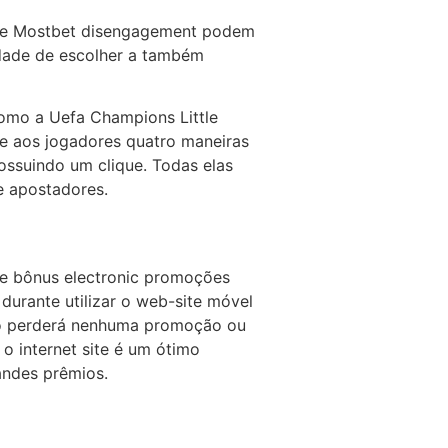
to e Mostbet disengagement podem
lidade de escolher a também
omo a Uefa Champions Little
ce aos jogadores quatro maneiras
ossuindo um clique. Todas elas
e apostadores.
de bônus electronic promoções
durante utilizar o web-site móvel
ão perderá nenhuma promoção ou
 o internet site é um ótimo
andes prêmios.