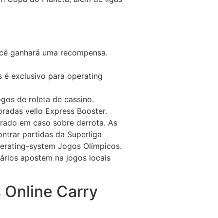
você ganhará uma recompensa.
 é exclusivo para operating
ogos de roleta de cassino.
radas vello Express Booster.
urado em caso sobre derrota. As
ntrar partidas da Superliga
perating-system Jogos Olímpicos.
ários apostem na jogos locais
 Online Carry