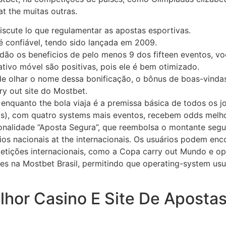
t the muitas outras.
iscute lo que regulamentar as apostas esportivas.
 confiável, tendo sido lançada em 2009.
idão os beneficios de pelo menos 9 dos fifteen eventos, 
ativo móvel são positivas, pois ele é bem otimizado.
e olhar o nome dessa bonificação, o bônus de boas-vindas
y out site do Mostbet.
 enquanto the bola viaja é a premissa básica de todos os j
ts), com quatro systems mais eventos, recebem odds melho
cionalidade “Aposta Segura”, que reembolsa o montante seg
os nacionais at the internacionais. Os usuários podem enco
petições internacionais, como a Copa carry out Mundo e o
es na Mostbet Brasil, permitindo que operating-system usu
hor Casino E Site De Apostas