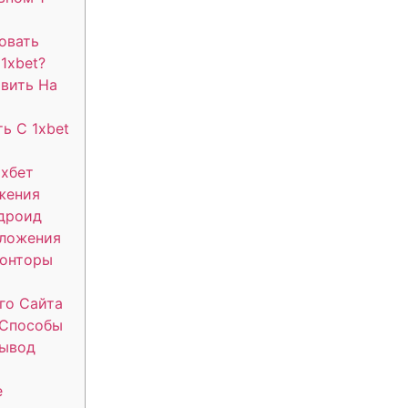
овать
1xbet?
авить На
ь С 1xbet
1хбет
жения
ндроид
иложения
Конторы
го Сайта
 Способы
вывод
е