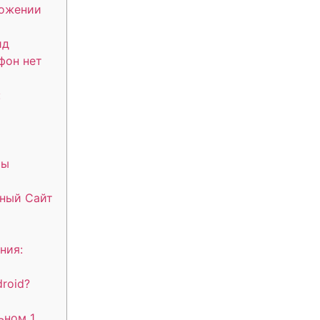
ложении
ид
фон нет
:
ты
ный Сайт
ния:
roid?
ьном 1