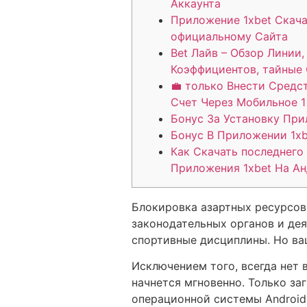
Аккаунта
Приложение 1xbet Скача
официальному Сайта
Bet Лайв – Обзор Линии,
Коэффициентов, тайные
💼 только Внести Средс
Счет Через Мобильное 1
Бонус За Установку Пр
Бонус В Приложении 1xb
Как Скачать последнего
Приложения 1xbet На А
Блокировка азартных ресурсов
законодательных органов и дея
спортивные дисциплины. Но ва
Исключением того, всегда нет 
начнется мгновенно. Только за
операционной системы Android.