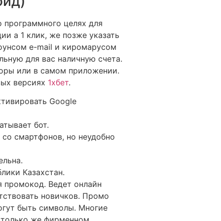
оид)
о программного целях для
и а 1 клик, же позже указать
оунсом e-mail и киромарусом
ьную для вас наличную счета.
торы или в самом приложении.
вых версиях
1хбет
.
ктивировать Google
атывает бот.
 со смартфонов, но неудобно
ельна.
лики Казахстан.
 промокод. Ведет онлайн
етствовать новичков. Промо
огут быть символы. Многие
е только же фирменном