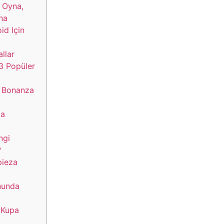
 Oyna,
na
id Için
llar
3 Popüler
t Bonanza
la
ngi
?
pieza
nunda
 Kupa