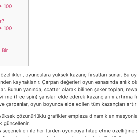
+ 100
r?
+ 100
 Bir
llikleri, oyunculara yüksek kazanç fırsatları sunar. Bu oy
inden kaynaklanır. Çarpan değerleri oyun esnasında anlık ola
 Bunun yanında, scatter olarak bilinen şeker topları, reward
virme (free spin) şansları elde ederek kazançlarını artırma f
 ve çarpanlar, oyun boyunca elde edilen tüm kazançları artırı
yüksek çözünürlüklü grafikler empieza dinamik animasyonlar
k güncellenir.
seçenekleri ile her türden oyuncuya hitap etme özelliğine s