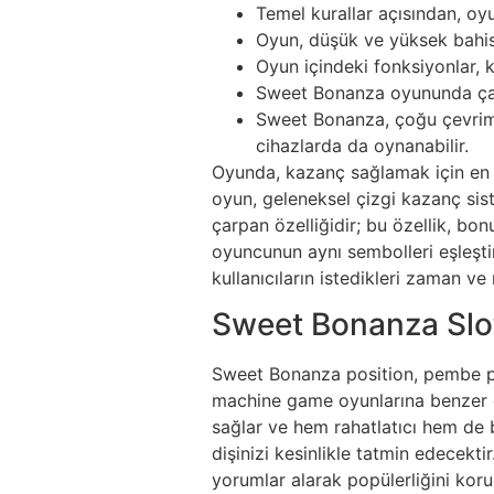
Temel kurallar açısından, o
Oyun, düşük ve yüksek bahis 
Oyun içindeki fonksiyonlar, k
Sweet Bonanza oyununda çarpa
Sweet Bonanza, çoğu çevrimi
cihazlarda da oynanabilir.
Oyunda, kazanç sağlamak için en 
oyun, geleneksel çizgi kazanç sist
çarpan özelliğidir; bu özellik, bo
oyuncunun aynı sembolleri eşleşti
kullanıcıların istedikleri zaman v
Sweet Bonanza Slo
Sweet Bonanza position, pembe pamu
machine game oyunlarına benzer 
sağlar ve hem rahatlatıcı hem de 
dişinizi kesinlikle tatmin edecekt
yorumlar alarak popülerliğini kor