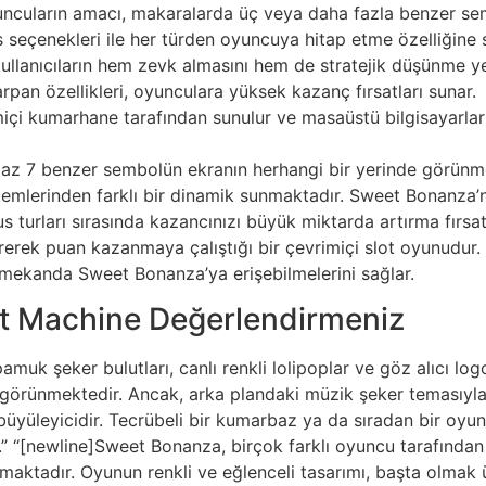
yuncuların amacı, makaralarda üç veya daha fazla benzer se
seçenekleri ile her türden oyuncuya hitap etme özelliğine s
ullanıcıların hem zevk almasını hem de stratejik düşünme yet
n özellikleri, oyunculara yüksek kazanç fırsatları sunar.
çi kumarhane tarafından sunulur ve masaüstü bilgisayarlarl
az 7 benzer sembolün ekranın herhangi bir yerinde görünme
emlerinden farklı bir dinamik sunmaktadır. Sweet Bonanza’nı
nus turları sırasında kazancınızı büyük miktarda artırma fırs
rerek puan kazanmaya çalıştığı bir çevrimiçi slot oyunudur
e mekanda Sweet Bonanza’ya erişebilmelerini sağlar.
t Machine Değerlendirmeniz
k şeker bulutları, canlı renkli lolipoplar ve göz alıcı log
görünmektedir. Ancak, arka plandaki müzik şeker temasıyl
büyüleyicidir. Tecrübeli bir kumarbaz ya da sıradan bir oyun
ir.” “[newline]Sweet Bonanza, birçok farklı oyuncu tarafında
umaktadır. Oyunun renkli ve eğlenceli tasarımı, başta olmak