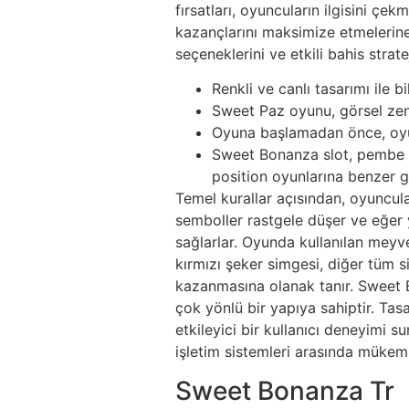
fırsatları, oyuncuların ilgisini ç
kazançlarını maksimize etmelerin
seçeneklerini ve etkili bahis strate
Renkli ve canlı tasarımı ile b
Sweet Paz oyunu, görsel zengi
Oyuna başlamadan önce, oyuncu
Sweet Bonanza slot, pembe pa
position oyunlarına benzer 
Temel kurallar açısından, oyuncul
semboller rastgele düşer ve eğer 
sağlarlar. Oyunda kullanılan meyve
kırmızı şeker simgesi, diğer tüm 
kazanmasına olanak tanır. Sweet 
çok yönlü bir yapıya sahiptir. Tas
etkileyici bir kullanıcı deneyimi
işletim sistemleri arasında mükemm
Sweet Bonanza Tr