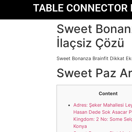
TABLE CONNECTOR 
Sweet Bonanz
İlaçsiz Çözü
Sweet Bonanza Brainfit Dikkat Eks
Sweet Paz Arş
Content
Adres: Şeker Mahallesi Le
Hasan Dede Sok Asacar P
Kingdom: 2 No: Some Sel
Konya