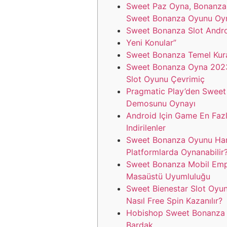
Sweet Paz Oyna, Bonanza
Sweet Bonanza Oyunu Oy
Sweet Bonanza Slot Andro
Yeni Konular”
Sweet Bonanza Temel Kura
Sweet Bonanza Oyna 202
Slot Oyunu Çevrimiç
Pragmatic Play’den Swee
Demosunu Oynayı
Android Için Game En Faz
Indirilenler
Sweet Bonanza Oyunu Ha
Platformlarda Oynanabilir
Sweet Bonanza Mobil Em
Masaüstü Uyumluluğu
Sweet Bienestar Slot Oyu
Nasıl Free Spin Kazanılır?
Hobishop Sweet Bonanza
Bardak