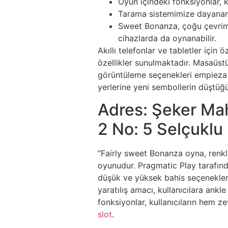
Oyun içindeki fonksiyonlar, k
Tarama sistemimize dayanarak
Sweet Bonanza, çoğu çevrimi
cihazlarda da oynanabilir.
Akıllı telefonlar ve tabletler içi
özellikler sunulmaktadır. Masaüstü
görüntüleme seçenekleri empieza a
yerlerine yeni sembollerin düştüğü
Adres: Şeker Mah
2 No: 5 Selçuklu
“Fairly sweet Bonanza oyna, renkli
oyunudur. Pragmatic Play tarafında
düşük ve yüksek bahis seçenekler
yaratılış amacı, kullanıcılara an
fonksiyonlar, kullanıcıların hem z
slot
.