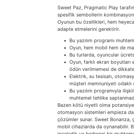
Sweet Paz, Pragmatic Play tarafınd
spesifik sembollerin kombinasyonla
Oyunun bu özellikleri, hem heyecanl
adapte etmelerini gerektirir.
Bu yazılım programı muhteme
Oyun, hem mobil hem de masaü
Bu turlarda, oyuncular ücrets
Oyun, farklı ekran boyutları
ödün verilmemesi de dikkate 
Elektrik, su tesisatı, otoma
müşteri memnuniyeti odaklı 
Bu yazılım programıyla ilişki
muhtemel tehlike saptanmad
Bazen kötü niyetli olma potansiyeli
otomasyon sistemleri empieza daha
çözümler sunar. Sweet Bonanza, ço
mobil cihazlarda da oynanabilir. B
inceledik ve herhangi bir muhtem