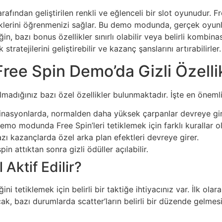
afından geliştirilen renkli ve eğlenceli bir slot oyunudur.
erini öğrenmenizi sağlar. Bu demo modunda, gerçek oyunla 
ğin, bazı bonus özellikler sınırlı olabilir veya belirli kombina
tratejilerini geliştirebilir ve kazanç şanslarını artırabilirler.
ee Spin Demo’da Gizli Özelli
adığınız bazı özel özellikler bulunmaktadır. İşte en önemlil
inasyonlarda, normalden daha yüksek çarpanlar devreye gire
mo modunda Free Spin’leri tetiklemek için farklı kurallar ola
zı kazançlarda özel arka plan efektleri devreye girer.
pin attıktan sonra gizli ödüller açılabilir.
 Aktif Edilir?
 tetiklemek için belirli bir taktiğe ihtiyacınız var. İlk olar
k, bazı durumlarda scatter’ların belirli bir düzende gelmesi