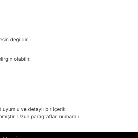
sin değildir.
rgin olabilir.
 uyumlu ve detaylı bir içerik
miştir. Uzun paragraflar, numaralı