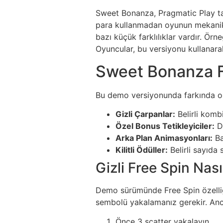
Sweet Bonanza, Pragmatic Play tar
para kullanmadan oyunun mekanikl
bazı küçük farklılıklar vardır. Örne
Oyuncular, bu versiyonu kullanarak s
Sweet Bonanza Fr
Bu demo versiyonunda farkında olm
Gizli Çarpanlar:
Belirli komb
Özel Bonus Tetikleyiciler:
De
Arka Plan Animasyonları:
Ba
Kilitli Ödüller:
Belirli sayıda s
Gizli Free Spin Nasıl
Demo sürümünde Free Spin özelliğini
sembolü yakalamanız gerekir. Anca
Önce 3 scatter yakalayın.