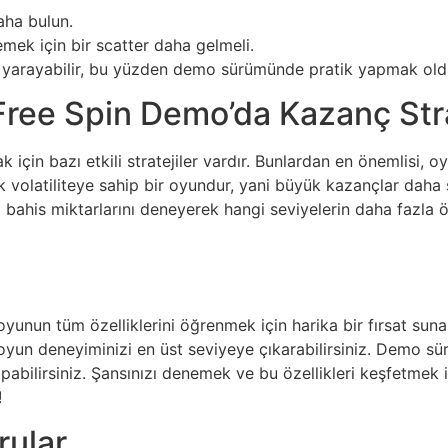
aha bulun.
emek için bir scatter daha gelmeli.
yarayabilir, bu yüzden demo sürümünde pratik yapmak oldu
ee Spin Demo’da Kazanç Strat
n bazı etkili stratejiler vardır. Bunlardan en önemlisi, oyu
volatiliteye sahip bir oyundur, yani büyük kazançlar daha s
bahis miktarlarını deneyerek hangi seviyelerin daha fazla ödü
nun tüm özelliklerini öğrenmek için harika bir fırsat sunar
rle oyun deneyiminizi en üst seviyeye çıkarabilirsiniz. Demo 
apabilirsiniz. Şansınızı denemek ve bu özellikleri keşfetme
!
rular