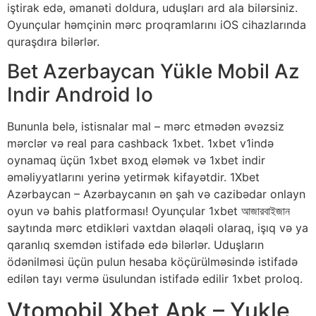
iştirak edə, əmanəti doldura, uduşları ard ala bilərsiniz.
Oyunçular həmçinin mərc proqramlarını iOS cihazlarında
quraşdıra bilərlər.
Bet Azerbaycan Yükle Mobil Az
Indir Android Io
Bununla belə, istisnalar mal – mərc etmədən əvəzsiz
mərclər və real para cashback 1xbet. 1xbet v1ində
oynamaq üçün 1xbet вход eləmək və 1xbet indir
əməliyyatlarını yerinə yetirmək kifayətdir. 1Xbet
Azərbaycan – Azərbaycanın ən şah və cazibədar onlayn
oyun və bahis platforması! Oyunçular 1xbet আজারবাইজান
saytında mərc etdikləri vaxtdan əlaqəli olaraq, işıq və ya
qaranlıq sxemdən istifadə edə bilərlər. Uduşların
ödənilməsi üçün pulun hesaba köçürülməsində istifadə
edilən tayı vermə üsulundan istifadə edilir 1xbet proloq.
Vtomobil Xbet Apk – Yukle