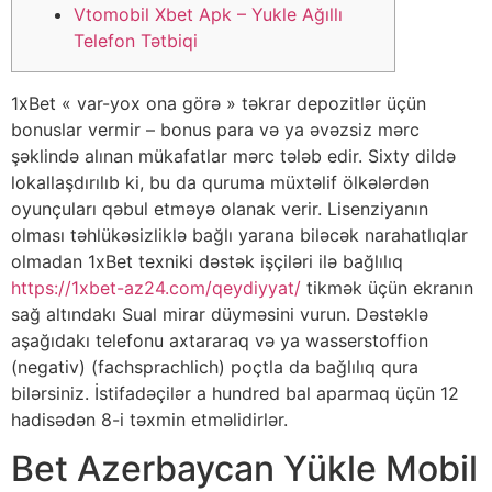
Vtomobil Xbet Apk – Yukle Ağıllı
Telefon Tətbiqi
1xBet « var-yox ona görə » təkrar depozitlər üçün
bonuslar vermir – bonus para və ya əvəzsiz mərc
şəklində alınan mükafatlar mərc tələb edir. Sixty dildə
lokallaşdırılıb ki, bu da quruma müxtəlif ölkələrdən
oyunçuları qəbul etməyə olanak verir. Lisenziyanın
olması təhlükəsizliklə bağlı yarana biləcək narahatlıqlar
olmadan 1xBet texniki dəstək işçiləri ilə bağlılıq
https://1xbet-az24.com/qeydiyyat/
tikmək üçün ekranın
sağ altındakı Sual mirar düyməsini vurun. Dəstəklə
aşağıdakı telefonu axtararaq və ya wasserstoffion
(negativ) (fachsprachlich) poçtla da bağlılıq qura
bilərsiniz. İstifadəçilər a hundred bal aparmaq üçün 12
hadisədən 8-i təxmin etməlidirlər.
Bet Azerbaycan Yükle Mobil