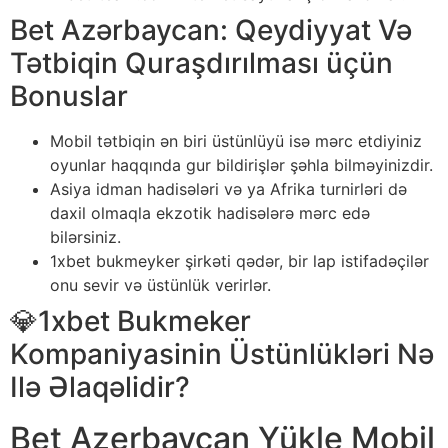
Bet Azərbaycan: Qeydiyyat Və
Tətbiqin Quraşdırılması üçün
Bonuslar
Mobil tətbiqin ən biri üstünlüyü isə mərc etdiyiniz
oyunlar haqqında gur bildirişlər şəhla bilməyinizdir.
Asiya idman hadisələri və ya Afrika turnirləri də
daxil olmaqla ekzotik hadisələrə mərc edə
bilərsiniz.
1xbet bukmеykеr şirkəti qədər, bir lap istifadəçilər
onu sevir və üstünlük verirlər.
💎1xbet Bukmeker
Kompaniyasinin Üstünlükləri Nə
Ilə Əlaqəlidir?
Bet Azerbaycan Yükle Mobil