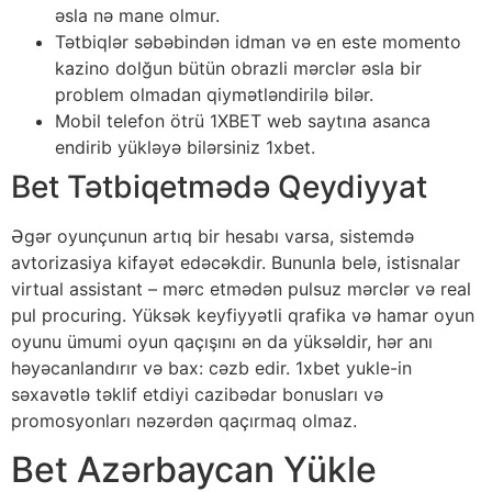
əsla nə mane olmur.
Tətbiqlər səbəbindən idman və en este momento
kazino dolğun bütün obrazli mərclər əsla bir
problem olmadan qiymətləndirilə bilər.
Mobil telefon ötrü 1XBET web saytına asanca
endirib yükləyə bilərsiniz 1xbet.
Bet Tətbiqetmədə Qeydiyyat
Əgər oyunçunun artıq bir hesabı varsa, sistemdə
avtorizasiya kifayət edəcəkdir. Bununla belə, istisnalar
virtual assistant – mərc etmədən pulsuz mərclər və real
pul procuring. Yüksək keyfiyyətli qrafika və hamar oyun
oyunu ümumi oyun qaçışını ən da yüksəldir, hər anı
həyəcanlandırır və bax: cəzb edir. 1xbet yukle-in
səxavətlə təklif etdiyi cazibədar bonusları və
promosyonları nəzərdən qaçırmaq olmaz.
Bet Azərbaycan Yükle