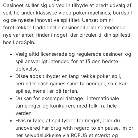
Casinoet skiller sig ud ved in tilbyde et bredt udvalg af
spil, herunder klassiske video poker machines, bordspil
og de nyeste innovative spiltitler. Uanset om ni
foretrækker traditionelle casinospil eller spændende
nye varianter, finder i noget, der circuler til din spillestil
hos LordSpin.
Vælg altid licenserede og regulerede casinoer, og
spil ansvarligt intended for at få den bedste
oplevelse.
Disse apps tilbyder en lang række poker spil,
herunder cash games samt turneringer, som kan
spilles, mens i er på farten.
Du kan for eksempel deltage i internationale
turneringer og konkurrere med folk fra hele
verden.
Hvis ni føler, at spil fylder for meget, eller du
uncovered har brug with regard to en pause, im or
her selvudelukkelse via ROFUS et stærkt og