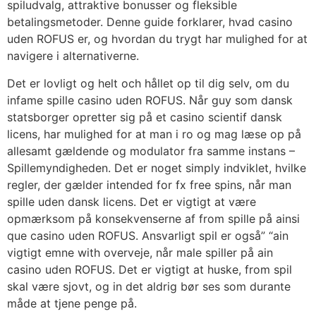
spiludvalg, attraktive bonusser og fleksible
betalingsmetoder. Denne guide forklarer, hvad casino
uden ROFUS er, og hvordan du trygt har mulighed for at
navigere i alternativerne.
Det er lovligt og helt och hållet op til dig selv, om du
infame spille casino uden ROFUS. Når guy som dansk
statsborger opretter sig på et casino scientif dansk
licens, har mulighed for at man i ro og mag læse op på
allesamt gældende og modulator fra samme instans –
Spillemyndigheden. Det er noget simply indviklet, hvilke
regler, der gælder intended for fx free spins, når man
spille uden dansk licens. Det er vigtigt at være
opmærksom på konsekvenserne af from spille på ainsi
que casino uden ROFUS. Ansvarligt spil er også” “ain
vigtigt emne with overveje, når male spiller på ain
casino uden ROFUS. Det er vigtigt at huske, from spil
skal være sjovt, og in det aldrig bør ses som durante
måde at tjene penge på.