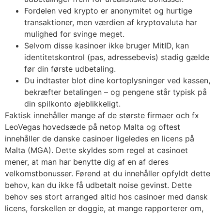
Fordelen ved krypto er anonymitet og hurtige
transaktioner, men værdien af kryptovaluta har
mulighed for svinge meget.
Selvom disse kasinoer ikke bruger MitID, kan
identitetskontrol (pas, adressebevis) stadig gælde
før din første udbetaling.
Du indtaster blot dine kortoplysninger ved kassen,
bekræfter betalingen – og pengene står typisk på
din spilkonto øjeblikkeligt.
Faktisk innehåller mange af de største firmaer och fx
LeoVegas hovedsæde på netop Malta og oftest
innehåller de danske casinoer ligeledes en licens på
Malta (MGA). Dette skyldes som regel at casinoet
mener, at man har benytte dig af en af deres
velkomstbonusser. Førend at du innehåller opfyldt dette
behov, kan du ikke få udbetalt noise gevinst. Dette
behov ses stort arranged altid hos casinoer med dansk
licens, forskellen er doggie, at mange rapporterer om,