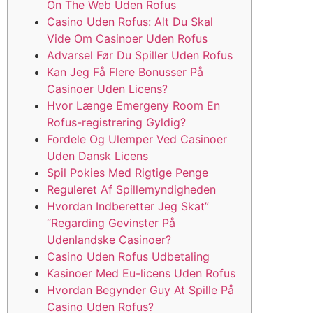
On The Web Uden Rofus
Casino Uden Rofus: Alt Du Skal
Vide Om Casinoer Uden Rofus
Advarsel Før Du Spiller Uden Rofus
Kan Jeg Få Flere Bonusser På
Casinoer Uden Licens?
Hvor Længe Emergeny Room En
Rofus-registrering Gyldig?
Fordele Og Ulemper Ved Casinoer
Uden Dansk Licens
Spil Pokies Med Rigtige Penge
Reguleret Af Spillemyndigheden
Hvordan Indberetter Jeg Skat”
“Regarding Gevinster På
Udenlandske Casinoer?
Casino Uden Rofus Udbetaling
Kasinoer Med Eu-licens Uden Rofus
Hvordan Begynder Guy At Spille På
Casino Uden Rofus?