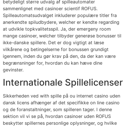
betydeligt større udvalg af spilleautomater
sammenlignet med casinoer scientif ROFUS.
Spilleautomatsudvalget inkluderer populære titler fra
anerkendte spiludbydere, welcher er kendte regarding
at udvikle topkvalitetsspil. Ja, der emergeny room
mange casinoer, welcher tilbyder generøse bonusser til
ikke-danske spillere. Det er dog vigtigt at læse
vilkårene og betingelserne for bonussen grundigt
igennem, inden du gør krav på den, da der kan være
begrænsninger for, hvordan du kan hæve dine
gevinster.
Internationale Spillelicenser
Sikkerheden ved with spille på ou internet casino uden
dansk licens afhænger af det specifikke on line casino
og de foranstaltninger, som spilleren tager. I denne
sektion vil vi se på, hvordan casinoer uden ROFUS
beskytter spillernes personlige oplysninger, og hvilke