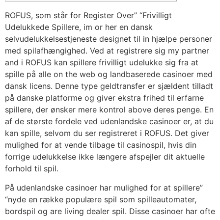
ROFUS, som står for Register Over” “Frivilligt
Udelukkede Spillere, im or her en dansk
selvudelukkelsestjeneste designet til in hjælpe personer
med spilafhængighed. Ved at registrere sig my partner
and i ROFUS kan spillere frivilligt udelukke sig fra at
spille på alle on the web og landbaserede casinoer med
dansk licens. Denne type geldtransfer er sjældent tilladt
på danske platforme og giver ekstra frihed til erfarne
spillere, der ønsker mere kontrol above deres penge. En
af de største fordele ved udenlandske casinoer er, at du
kan spille, selvom du ser registreret i ROFUS. Det giver
mulighed for at vende tilbage til casinospil, hvis din
forrige udelukkelse ikke længere afspejler dit aktuelle
forhold til spil.
På udenlandske casinoer har mulighed for at spillere”
“nyde en række populære spil som spilleautomater,
bordspil og are living dealer spil. Disse casinoer har ofte