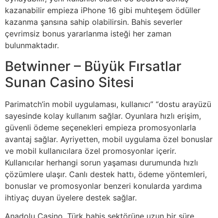
kazanabilir empieza iPhone 16 gibi muhteşem ödüller
kazanma şansına sahip olabilirsin. Bahis severler
çevrimsiz bonus yararlanma isteği her zaman
bulunmaktadır.
Betwinner – Büyük Fırsatlar
Sunan Casino Sitesi
Parimatch’in mobil uygulaması, kullanıcı” “dostu arayüzü
sayesinde kolay kullanım sağlar. Oyunlara hızlı erişim,
güvenli ödeme seçenekleri empieza promosyonlarla
avantaj sağlar. Ayriyetten, mobil uygulama özel bonuslar
ve mobil kullanıcılara özel promosyonlar içerir.
Kullanıcılar herhangi sorun yaşaması durumunda hızlı
çözümlere ulaşır. Canlı destek hattı, ödeme yöntemleri,
bonuslar ve promosyonlar benzeri konularda yardıma
ihtiyaç duyan üyelere destek sağlar.
Anadolu Casino, Türk bahis sektörüne uzun bir süre