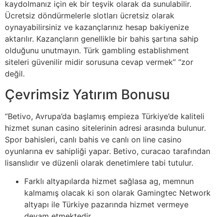
kaydolmanız için ek bir teşvik olarak da sunulabilir.
Ücretsiz döndürmelerle slotları ücretsiz olarak
oynayabilirsiniz ve kazançlarınız hesap bakiyenize
aktarılır. Kazançların genellikle bir bahis şartına sahip
olduğunu unutmayın. Türk gambling establishment
siteleri güvenilir midir sorusuna cevap vermek” “zor
değil.
Çevrimsiz Yatırım Bonusu
“Betivo, Avrupa’da başlamış empieza Türkiye’de kaliteli
hizmet sunan casino sitelerinin adresi arasında bulunur.
Spor bahisleri, canlı bahis ve canlı on line casino
oyunlarına ev sahipliği yapar. Betivo, curacao tarafından
lisanslıdır ve düzenli olarak denetimlere tabi tutulur.
Farklı altyapılarda hizmet sağlasa ag, memnun
kalmamış olacak ki son olarak Gamingtec Network
altyapı ile Türkiye pazarında hizmet vermeye
devam etmektedir.