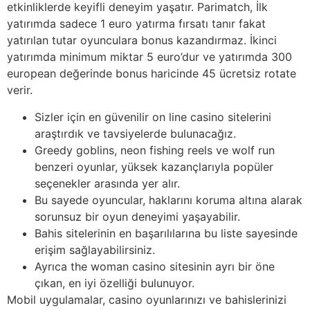
etkinliklerde keyifli deneyim yaşatır. Parimatch, İlk
yatırımda sadece 1 euro yatırma fırsatı tanır fakat
yatırılan tutar oyunculara bonus kazandırmaz. İkinci
yatırımda minimum miktar 5 euro’dur ve yatırımda 300
european değerinde bonus haricinde 45 ücretsiz rotate
verir.
Sizler için en güvenilir on line casino sitelerini
araştırdık ve tavsiyelerde bulunacağız.
Greedy goblins, neon fishing reels ve wolf run
benzeri oyunlar, yüksek kazançlarıyla popüler
seçenekler arasında yer alır.
Bu sayede oyuncular, haklarını koruma altına alarak
sorunsuz bir oyun deneyimi yaşayabilir.
Bahis sitelerinin en başarılılarına bu liste sayesinde
erişim sağlayabilirsiniz.
Ayrıca the woman casino sitesinin ayrı bir öne
çıkan, en iyi özelliği bulunuyor.
Mobil uygulamalar, casino oyunlarınızı ve bahislerinizi