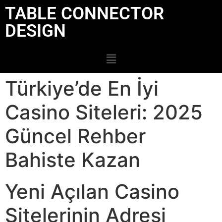
TABLE CONNECTOR
DESIGN
Türkiye’de En İyi
Casino Siteleri: 2025
Güncel Rehber
Bahiste Kazan
Yeni Açılan Casino
Sitelerinin Adresi