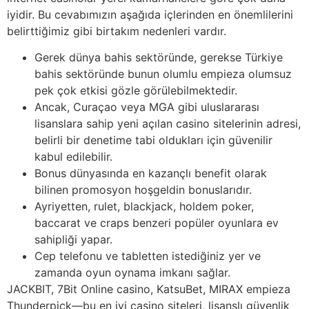
iyidir. Bu cevabımızın aşağıda içlerinden en önemlilerini
belirttiğimiz gibi birtakım nedenleri vardır.
Gerek dünya bahis sektöründe, gerekse Türkiye
bahis sektöründe bunun olumlu empieza olumsuz
pek çok etkisi gözle görülebilmektedir.
Ancak, Curaçao veya MGA gibi uluslararası
lisanslara sahip yeni açılan casino sitelerinin adresi,
belirli bir denetime tabi oldukları için güvenilir
kabul edilebilir.
Bonus dünyasında en kazançlı benefit olarak
bilinen promosyon hoşgeldin bonuslarıdır.
Ayriyetten, rulet, blackjack, holdem poker,
baccarat ve craps benzeri popüler oyunlara ev
sahipliği yapar.
Cep telefonu ve tabletten istediğiniz yer ve
zamanda oyun oynama imkanı sağlar.
JACKBIT, 7Bit Online casino, KatsuBet, MIRAX empieza
Thunderpick—bu en iyi casino siteleri, lisanslı güvenlik