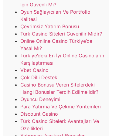
Için Güvenli Mi?
Oyun Sağlayıcıları Ve Portfolio
Kalitesi
Çevrimsiz Yatırım Bonusu
Türk Casino Siteleri Güvenilir Midir?
Online Online Casino Türkiye’de
Yasal Mı?
Türkiye’deki En İyi Online Casinoların
Karşılaştırması
Vbet Casino
Çok Dilli Destek
Casino Bonusu Veren Sitelerdeki
Hangi Bonuslar Tercih Edilmelidir?
Oyuncu Deneyimi
Para Yatırma Ve Çekme Yöntemleri
Discount Casino
Türk Casino Siteleri: Avantajları Ve
Özellikleri
Yatırımsız (şartsız) Bonuslar