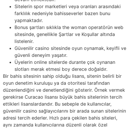
Sitelerin spor marketleri veya oranları arasındaki
farklılık nedeniyle bahisseverler bazen bunu
yapmaktadır.
Bonus şartları sıklıkla the woman operatörün web
sitesinde, genellikle Şartlar ve Koşullar altında
listelenir.
Güvenilir casino sitesinde oyun oynamak, keyifli ve
güvenli deneyim yaşatır.
Üyelerin online sitelerde durante çok oynanan
slotları merak etmesi boy derece doğaldır.
Bir bahis sitesinin sahip olduğu lisans, sitenin belirli bir
oyun denetim kuruluşu ya da otoritesi tarafından
düzenlendiğini ve denetlendiğini gösterir. Örnek vermek
gerekirse Curacao lisansı büyük bahis sitelerinin tercih
ettikleri lisanslardandır. Bu sebeple de kullanıcılar,
güvenilir casino sağlayıcılarını bir arada sunan sitelerinin
adresi tercih ederler. Hızlı para çekilen bahis siteleri,
aynı zamanda kullanıcılarına düzenli olarak özel