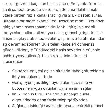
sıklıkla gözden kaçırılan bir husustur. En iyi platformlar,
canlı sohbet, e-posta ve telefon de uma dahil olmak
üzere birden fazla kanal aracılığıyla 24/7 destek sunar.
Büroların bir diğer avantajı da üyelerine mobil üzerinden
giriş yapma şansı tanımasıdır. Mobil giriş için mobil
tarayıcıları kullanabilen oyuncular, güncel giriş adresine
erişim sağlayarak sitede vakit geçirmeye telefonlarından
ag devam edebilirler. Bu siteler, kaliteleri comienza
güvenilirlikleriyle Türkiyedeki bahis severlerin güvenle
bahis oynayabileceği bahis sitelerinin adresleri
arasındadır.
Sektörde en yeni açılan sitelerin daha çok reklama
ihtiyacı bulunmaktadır.
Geniş oyun çeşitliliği, oyuncuların zevkine ve
bütçesine uygun oyunları oynamasını sağlar.
İlk iki bonus türü üzerinde duracağız çünkü
diğerlerinden daha fazla talep görüyorlar.
Sağlanan işbirliği sayesinde oyunlar sürekli güncel