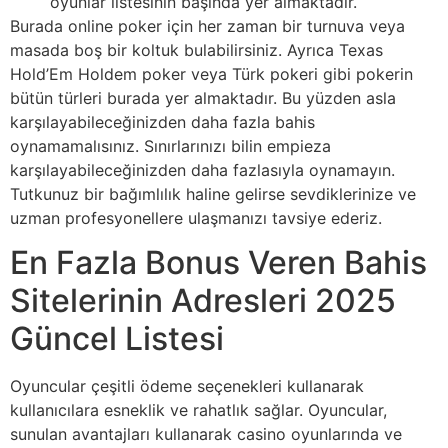
oyunlar listesinin başında yer almaktadır.
Burada online poker için her zaman bir turnuva veya
masada boş bir koltuk bulabilirsiniz. Ayrıca Texas
Hold’Em Holdem poker veya Türk pokeri gibi pokerin
bütün türleri burada yer almaktadır. Bu yüzden asla
karşılayabileceğinizden daha fazla bahis
oynamamalısınız. Sınırlarınızı bilin empieza
karşılayabileceğinizden daha fazlasıyla oynamayın.
Tutkunuz bir bağımlılık haline gelirse sevdiklerinize ve
uzman profesyonellere ulaşmanızı tavsiye ederiz.
En Fazla Bonus Veren Bahis
Sitelerinin Adresleri 2025
Güncel Listesi
Oyuncular çeşitli ödeme seçenekleri kullanarak
kullanıcılara esneklik ve rahatlık sağlar. Oyuncular,
sunulan avantajları kullanarak casino oyunlarında ve