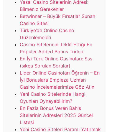
Yasal Casino Sitelerinin Adresi:
Bilmeniz Gerekenler
Betwinner – Büyük Fırsatlar Sunan
Casino Sitesi
Türkiye’de Online Casino
Düzenlemeleri
Casino Sitelerinin Teklif Ettiği En
Popüler Added Bonus Türleri
En İyi Türk Online Casinoları: Sss
(sıkça Sorulan Sorular)
Lider Online Casinoları Öğrenin – En
İyi Bonuslara Empieza Uzman
Casino İncelemelerimize Göz Atın
Yeni Casino Sitelerinde Hangi
Oyunları Oynayabilirim?
En Fazla Bonus Veren Bahis
Sitelerinin Adresleri 2025 Güncel
Listesi
Yeni Casino Siteleri Paramı Yatırmak