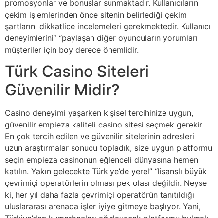
promosyonlar ve bonuslar sunmaktadır. Kullanıcıların
çekim işlemlerinden önce sitenin belirlediği çekim
şartlarını dikkatlice incelemeleri gerekmektedir. Kullanıcı
deneyimlerini” “paylaşan diğer oyuncuların yorumları
müşteriler için boy derece önemlidir.
Türk Casino Siteleri
Güvenilir Midir?
Casino deneyimi yaşarken kişisel tercihinize uygun,
güvenilir empieza kaliteli casino sitesi seçmek gerekir.
En çok tercih edilen ve güvenilir sitelerinin adresleri
uzun araştırmalar sonucu topladık, size uygun platformu
seçin empieza casinonun eğlenceli dünyasına hemen
katılın. Yakın gelecekte Türkiye’de yerel” “lisanslı büyük
çevrimiçi operatörlerin olması pek olası değildir. Neyse
ki, her yıl daha fazla çevrimiçi operatörün tanıtıldığı
uluslararası arenada işler iyiye gitmeye başlıyor. Yani,