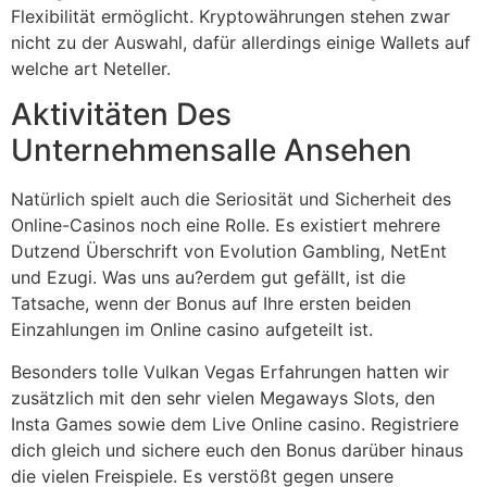
Flexibilität ermöglicht. Kryptowährungen stehen zwar
nicht zu der Auswahl, dafür allerdings einige Wallets auf
welche art Neteller.
Aktivitäten Des
Unternehmensalle Ansehen
Natürlich spielt auch die Seriosität und Sicherheit des
Online-Casinos noch eine Rolle. Es existiert mehrere
Dutzend Überschrift von Evolution Gambling, NetEnt
und Ezugi. Was uns au?erdem gut gefällt, ist die
Tatsache, wenn der Bonus auf Ihre ersten beiden
Einzahlungen im Online casino aufgeteilt ist.
Besonders tolle Vulkan Vegas Erfahrungen hatten wir
zusätzlich mit den sehr vielen Megaways Slots, den
Insta Games sowie dem Live Online casino. Registriere
dich gleich und sichere euch den Bonus darüber hinaus
die vielen Freispiele. Es verstößt gegen unsere