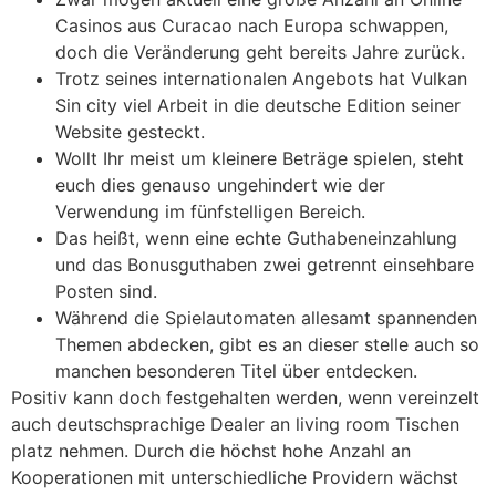
Casinos aus Curacao nach Europa schwappen,
doch die Veränderung geht bereits Jahre zurück.
Trotz seines internationalen Angebots hat Vulkan
Sin city viel Arbeit in die deutsche Edition seiner
Website gesteckt.
Wollt Ihr meist um kleinere Beträge spielen, steht
euch dies genauso ungehindert wie der
Verwendung im fünfstelligen Bereich.
Das heißt, wenn eine echte Guthabeneinzahlung
und das Bonusguthaben zwei getrennt einsehbare
Posten sind.
Während die Spielautomaten allesamt spannenden
Themen abdecken, gibt es an dieser stelle auch so
manchen besonderen Titel über entdecken.
Positiv kann doch festgehalten werden, wenn vereinzelt
auch deutschsprachige Dealer an living room Tischen
platz nehmen. Durch die höchst hohe Anzahl an
Kooperationen mit unterschiedliche Providern wächst