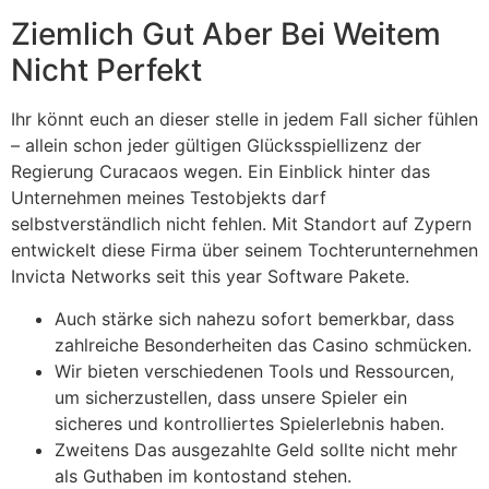
Ziemlich Gut Aber Bei Weitem
Nicht Perfekt
Ihr könnt euch an dieser stelle in jedem Fall sicher fühlen
– allein schon jeder gültigen Glücksspiellizenz der
Regierung Curacaos wegen. Ein Einblick hinter das
Unternehmen meines Testobjekts darf
selbstverständlich nicht fehlen. Mit Standort auf Zypern
entwickelt diese Firma über seinem Tochterunternehmen
Invicta Networks seit this year Software Pakete.
Auch stärke sich nahezu sofort bemerkbar, dass
zahlreiche Besonderheiten das Casino schmücken.
Wir bieten verschiedenen Tools und Ressourcen,
um sicherzustellen, dass unsere Spieler ein
sicheres und kontrolliertes Spielerlebnis haben.
Zweitens Das ausgezahlte Geld sollte nicht mehr
als Guthaben im kontostand stehen.