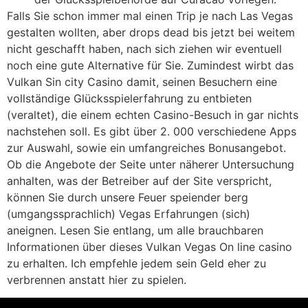
Falls Sie schon immer mal einen Trip je nach Las Vegas
gestalten wollten, aber drops dead bis jetzt bei weitem
nicht geschafft haben, nach sich ziehen wir eventuell
noch eine gute Alternative für Sie. Zumindest wirbt das
Vulkan Sin city Casino damit, seinen Besuchern eine
vollständige Glücksspielerfahrung zu entbieten
(veraltet), die einem echten Casino-Besuch in gar nichts
nachstehen soll. Es gibt über 2. 000 verschiedene Apps
zur Auswahl, sowie ein umfangreiches Bonusangebot.
Ob die Angebote der Seite unter näherer Untersuchung
anhalten, was der Betreiber auf der Site verspricht,
können Sie durch unsere Feuer speiender berg
(umgangssprachlich) Vegas Erfahrungen (sich)
aneignen. Lesen Sie entlang, um alle brauchbaren
Informationen über dieses Vulkan Vegas On line casino
zu erhalten. Ich empfehle jedem sein Geld eher zu
verbrennen anstatt hier zu spielen.