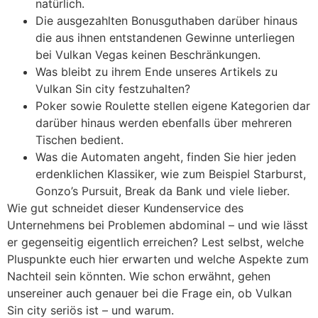
natürlich.
Die ausgezahlten Bonusguthaben darüber hinaus
die aus ihnen entstandenen Gewinne unterliegen
bei Vulkan Vegas keinen Beschränkungen.
Was bleibt zu ihrem Ende unseres Artikels zu
Vulkan Sin city festzuhalten?
Poker sowie Roulette stellen eigene Kategorien dar
darüber hinaus werden ebenfalls über mehreren
Tischen bedient.
Was die Automaten angeht, finden Sie hier jeden
erdenklichen Klassiker, wie zum Beispiel Starburst,
Gonzo’s Pursuit, Break da Bank und viele lieber.
Wie gut schneidet dieser Kundenservice des
Unternehmens bei Problemen abdominal – und wie lässt
er gegenseitig eigentlich erreichen? Lest selbst, welche
Pluspunkte euch hier erwarten und welche Aspekte zum
Nachteil sein könnten. Wie schon erwähnt, gehen
unsereiner auch genauer bei die Frage ein, ob Vulkan
Sin city seriös ist – und warum.