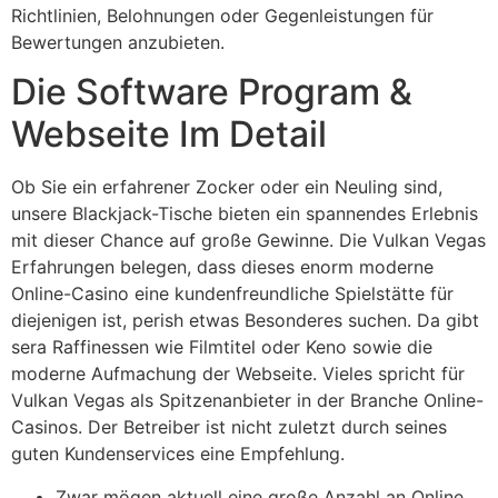
Richtlinien, Belohnungen oder Gegenleistungen für
Bewertungen anzubieten.
Die Software Program &
Webseite Im Detail
Ob Sie ein erfahrener Zocker oder ein Neuling sind,
unsere Blackjack-Tische bieten ein spannendes Erlebnis
mit dieser Chance auf große Gewinne. Die Vulkan Vegas
Erfahrungen belegen, dass dieses enorm moderne
Online-Casino eine kundenfreundliche Spielstätte für
diejenigen ist, perish etwas Besonderes suchen. Da gibt
sera Raffinessen wie Filmtitel oder Keno sowie die
moderne Aufmachung der Webseite. Vieles spricht für
Vulkan Vegas als Spitzenanbieter in der Branche Online-
Casinos. Der Betreiber ist nicht zuletzt durch seines
guten Kundenservices eine Empfehlung.
Zwar mögen aktuell eine große Anzahl an Online