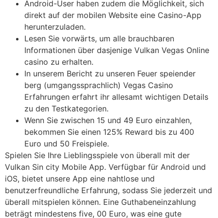
Android-User haben zudem die Möglichkeit, sich
direkt auf der mobilen Website eine Casino-App
herunterzuladen.
Lesen Sie vorwärts, um alle brauchbaren
Informationen über dasjenige Vulkan Vegas Online
casino zu erhalten.
In unserem Bericht zu unseren Feuer speiender
berg (umgangssprachlich) Vegas Casino
Erfahrungen erfahrt ihr allesamt wichtigen Details
zu den Testkategorien.
Wenn Sie zwischen 15 und 49 Euro einzahlen,
bekommen Sie einen 125% Reward bis zu 400
Euro und 50 Freispiele.
Spielen Sie Ihre Lieblingsspiele von überall mit der
Vulkan Sin city Mobile App. Verfügbar für Android und
iOS, bietet unsere App eine nahtlose und
benutzerfreundliche Erfahrung, sodass Sie jederzeit und
überall mitspielen können. Eine Guthabeneinzahlung
beträgt mindestens five, 00 Euro, was eine gute