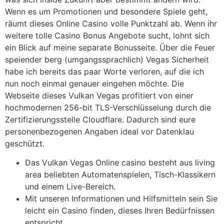
Wenn es um Promotionen und besondere Spiele geht,
räumt dieses Online Casino volle Punktzahl ab. Wenn ihr
weitere tolle Casino Bonus Angebote sucht, lohnt sich
ein Blick auf meine separate Bonusseite. Über die Feuer
speiender berg (umgangssprachlich) Vegas Sicherheit
habe ich bereits das paar Worte verloren, auf die ich
nun noch einmal genauer eingehen möchte. Die
Webseite dieses Vulkan Vegas profitiert von einer
hochmodernen 256-bit TLS-Verschlüsselung durch die
Zertifizierungsstelle Cloudflare. Dadurch sind eure
personenbezogenen Angaben ideal vor Datenklau
geschützt.
Das Vulkan Vegas Online casino besteht aus living
area beliebten Automatenspielen, Tisch-Klassikern
und einem Live-Bereich.
Mit unseren Informationen und Hilfsmitteln sein Sie
leicht ein Casino finden, dieses Ihren Bedürfnissen
entspricht.