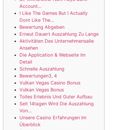
Account…
I Like The Games But I Actually
Dont Like The…
Bewertung Abgeben
Erneut Dauert Auszahlung Zu Lange
Aktivitäten Des Unternehmensalle
Ansehen
Die Application & Webseite Im
Detail
Schnelle Auszahlung
Bewertungen3, 4
Vulkan Vegas Casino Bonus
Vulkan Vegas Bonus
Tolles Erlebnis Und Guter Aufbau
Seit 14tagen Wird Die Auszahlung
Von…
Unsere Casino Erfahrungen Im
Überblick