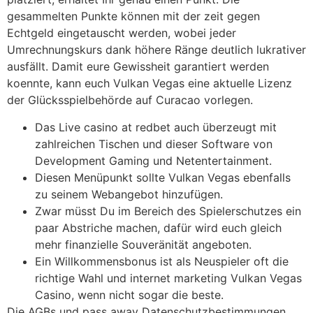
gesammelten Punkte können mit der zeit gegen
Echtgeld eingetauscht werden, wobei jeder
Umrechnungskurs dank höhere Ränge deutlich lukrativer
ausfällt. Damit eure Gewissheit garantiert werden
koennte, kann euch Vulkan Vegas eine aktuelle Lizenz
der Glücksspielbehörde auf Curacao vorlegen.
Das Live casino at redbet auch überzeugt mit
zahlreichen Tischen und dieser Software von
Development Gaming und Netentertainment.
Diesen Menüpunkt sollte Vulkan Vegas ebenfalls
zu seinem Webangebot hinzufügen.
Zwar müsst Du im Bereich des Spielerschutzes ein
paar Abstriche machen, dafür wird euch gleich
mehr finanzielle Souveränität angeboten.
Ein Willkommensbonus ist als Neuspieler oft die
richtige Wahl und internet marketing Vulkan Vegas
Casino, wenn nicht sogar die beste.
Die AGBs und pass away Datenschutzbestimmungen