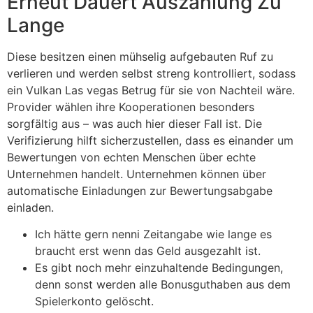
Erneut Dauert Auszahlung Zu
Lange
Diese besitzen einen mühselig aufgebauten Ruf zu
verlieren und werden selbst streng kontrolliert, sodass
ein Vulkan Las vegas Betrug für sie von Nachteil wäre.
Provider wählen ihre Kooperationen besonders
sorgfältig aus – was auch hier dieser Fall ist. Die
Verifizierung hilft sicherzustellen, dass es einander um
Bewertungen von echten Menschen über echte
Unternehmen handelt. Unternehmen können über
automatische Einladungen zur Bewertungsabgabe
einladen.
Ich hätte gern nenni Zeitangabe wie lange es
braucht erst wenn das Geld ausgezahlt ist.
Es gibt noch mehr einzuhaltende Bedingungen,
denn sonst werden alle Bonusguthaben aus dem
Spielerkonto gelöscht.