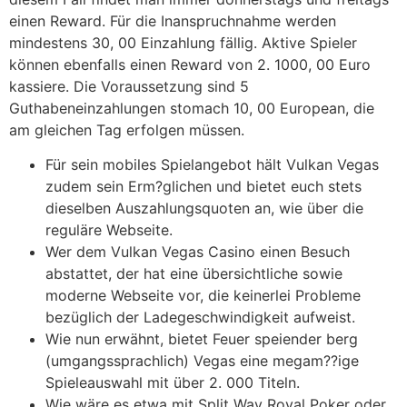
einen Reward. Für die Inanspruchnahme werden
mindestens 30, 00 Einzahlung fällig. Aktive Spieler
können ebenfalls einen Reward von 2. 1000, 00 Euro
kassiere. Die Voraussetzung sind 5
Guthabeneinzahlungen stomach 10, 00 European, die
am gleichen Tag erfolgen müssen.
Für sein mobiles Spielangebot hält Vulkan Vegas
zudem sein Erm?glichen und bietet euch stets
dieselben Auszahlungsquoten an, wie über die
reguläre Webseite.
Wer dem Vulkan Vegas Casino einen Besuch
abstattet, der hat eine übersichtliche sowie
moderne Webseite vor, die keinerlei Probleme
bezüglich der Ladegeschwindigkeit aufweist.
Wie nun erwähnt, bietet Feuer speiender berg
(umgangssprachlich) Vegas eine megam??ige
Spieleauswahl mit über 2. 000 Titeln.
Wie wäre es etwa mit Split Way Royal Poker oder