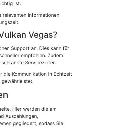
htig ist.
le relevanten Informationen
ungszeit.
i Vulkan Vegas?
schen Support an. Dies kann für
 schneller empfohlen. Zudem
eschränkte Servicezeiten.
er die Kommunikation in Echtzeit
 gewährleistet.
en
seite. Hier werden die am
nd Auszahlungen,
emen gegliedert, sodass Sie