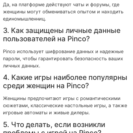
Да, на платформе действуют чаты и форумы, где
женщины могут обмениваться опытом и находить
единомышленниц.
3. Как защищены личные данные
пользователей на Pinco?
Pinco использует шифрование данных и надежные
пароли, чтобы гарантировать безопасность ваших
личных данных.
4. Какие игры наиболее популярны
среди женщин на Pinco?
Женщины предпочитают игры с романтическими
сюжетами, классические настольные игры, а также
игровые автоматы и живые дилеры.
5. Что делать, если возникли
проблемы с игрой на Pinco?