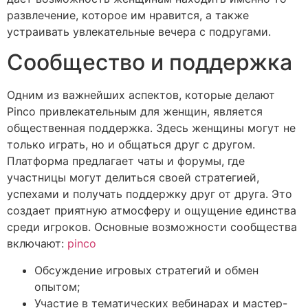
развлечение, которое им нравится, а также
устраивать увлекательные вечера с подругами.
Сообщество и поддержка
Одним из важнейших аспектов, которые делают
Pinco привлекательным для женщин, является
общественная поддержка. Здесь женщины могут не
только играть, но и общаться друг с другом.
Платформа предлагает чаты и форумы, где
участницы могут делиться своей стратегией,
успехами и получать поддержку друг от друга. Это
создает приятную атмосферу и ощущение единства
среди игроков. Основные возможности сообщества
включают:
pinco
Обсуждение игровых стратегий и обмен
опытом;
Участие в тематических вебинарах и мастер-