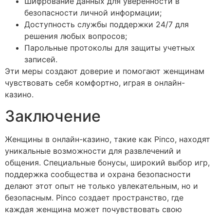
Шифрование данных для уверенности в
безопасности личной информации;
Доступность службы поддержки 24/7 для
решения любых вопросов;
Парольные протоколы для защиты учетных
записей.
Эти меры создают доверие и помогают женщинам
чувствовать себя комфортно, играя в онлайн-
казино.
Заключение
Женщины в онлайн-казино, такие как Pinco, находят
уникальные возможности для развлечений и
общения. Специальные бонусы, широкий выбор игр,
поддержка сообщества и охрана безопасности
делают этот опыт не только увлекательным, но и
безопасным. Pinco создает пространство, где
каждая женщина может почувствовать свою