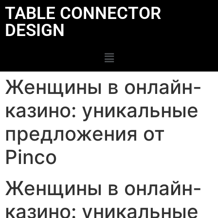
TABLE CONNECTOR
DESIGN
Женщины в онлайн-
казино: уникальные
предложения от
Pinco
Женщины в онлайн-
казино: уникальные