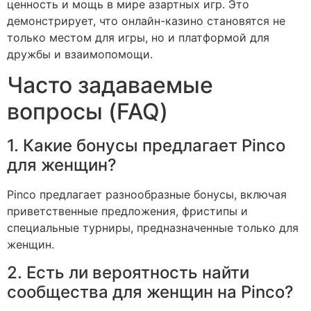
ценность и мощь в мире азартных игр. Это
демонстрирует, что онлайн-казино становятся не
только местом для игры, но и платформой для
дружбы и взаимопомощи.
Часто задаваемые
вопросы (FAQ)
1. Какие бонусы предлагает Pinco
для женщин?
Pinco предлагает разнообразные бонусы, включая
приветственные предложения, фристипы и
специальные турниры, предназначенные только для
женщин.
2. Есть ли вероятность найти
сообщества для женщин на Pinco?