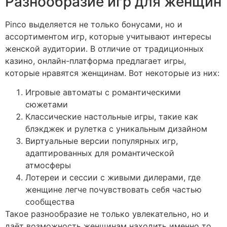
Разнообразие игр для женщин
Pinco выделяется не только бонусами, но и
ассортиментом игр, которые учитывают интересы
женской аудитории. В отличие от традиционных
казино, онлайн-платформа предлагает игры,
которые нравятся женщинам. Вот некоторые из них:
Игровые автоматы с романтическими
сюжетами
Классические настольные игры, такие как
блэкджек и рулетка с уникальным дизайном
Виртуальные версии популярных игр,
адаптированных для романтической
атмосферы
Лотереи и сессии с живыми дилерами, где
женщине легче почувствовать себя частью
сообщества
Такое разнообразие не только увлекательно, но и
даёт возможность женщинам находить именно то