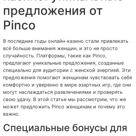
предложения от
Pinco
В последние годы онлайн-казино стали привлекать
всё больше внимания женщин, и это не просто
случайность. Платформы, такие как Pinco,
предлагают уникальные предложения, созданные
специально для аудитории с женской энергией. Эти
предложения помогают женщинам чувствовать себя
комфортно и уверенно в мире азартных игр, где они
могут наслаждаться развлечениями и проверять
свою удачу. В этой статье мы рассмотрим, что же
может предложить Pinco женщинам и почему это
важно.
Специальные бонусы для